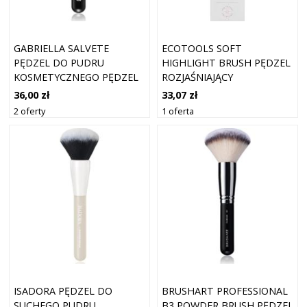
GABRIELLA SALVETE
ECOTOOLS SOFT
PĘDZEL DO PUDRU
HIGHLIGHT BRUSH PĘDZEL
KOSMETYCZNEGO PĘDZEL
ROZJAŚNIAJĄCY
DO PUDRU
36,00 zł
33,07 zł
2 oferty
1 oferta
ISADORA PĘDZEL DO
BRUSHART PROFESSIONAL
SUCHEGO PUDRU
B3 POWDER BRUSH PĘDZEL