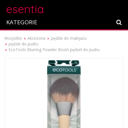
esentia
KATEGORIE
Wszystko
Akcesoria
pędzle do makijażu
pędzle do pudru
EcoTools Blurring Powder Brush pędzel do pudru