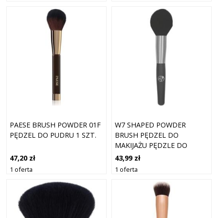
PAESE BRUSH POWDER 01F
W7 SHAPED POWDER
PĘDZEL DO PUDRU 1 SZT.
BRUSH PĘDZEL DO
MAKIJAŻU PĘDZLE DO
PUDRU 1 CT
47,20 zł
43,99 zł
1 oferta
1 oferta