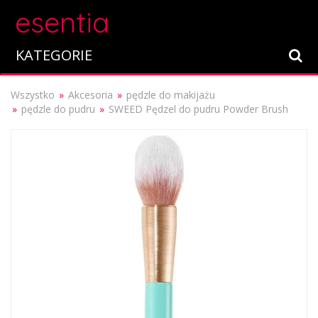
esentia
KATEGORIE
Wszystko
Akcesoria
pędzle do makijażu
pędzle do pudru
SWEED Pędzel do pudru Powder Brush