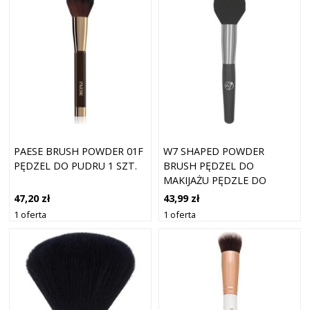
PAESE BRUSH POWDER 01F
W7 SHAPED POWDER
PĘDZEL DO PUDRU 1 SZT.
BRUSH PĘDZEL DO
MAKIJAŻU PĘDZLE DO
PUDRU 1 CT
47,20 zł
43,99 zł
1 oferta
1 oferta