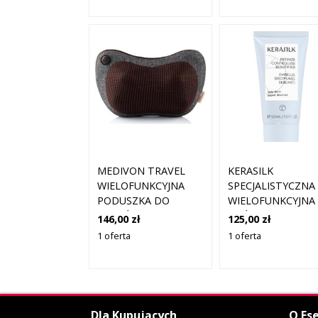
MEDIVON TRAVEL
KERASILK
WIELOFUNKCYJNA
SPECJALISTYCZNA
PODUSZKA DO
WIELOFUNKCYJNA
MASAŻU 1 SZT.
ODŻYWKA DO
146,00 zł
125,00 zł
WŁOSÓW
1 oferta
1 oferta
KRĘCONYCH 50 M
Dla Kupujących
O Ese