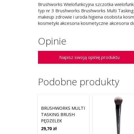
Brushworks Wielofunkcyjna szczotka wielofunkc
typ nr 3 Brushworks Brushworks Multi Tasking
makeup zdrowie i uroda higiena osobista kosme
kosmetyki akcesoria kosmetyczne akcesoria do
Opinie
Napisz swoją opinię produktu
Podobne produkty
BRUSHWORKS MULTI
TASKING BRUSH
PĘDZELEK
WIELOFUNKCYJNY 1
29,70 zł
SZT.