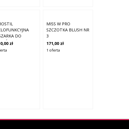
ROSTIL
MISS W PRO
ELOFUNKCYJNA
SZCZOTKA BLUSH NR
SZARKA DO
3
OSÓW PENTA
0,00 zł
171,00 zł
OFESSIONAL
ferta
1 oferta