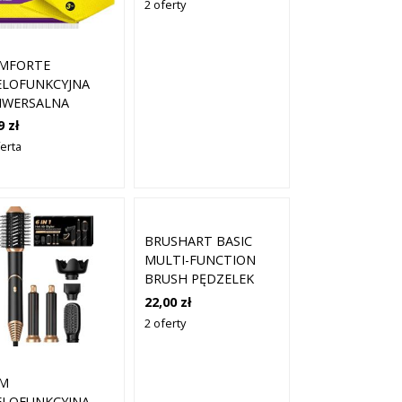
2 oferty
MFORTE
ELOFUNKCYJNA
IWERSALNA
IERECZKA
9 zł
SKOZOWA
ferta
ŁONNA 3 SZTUKI
BRUSHART BASIC
MULTI-FUNCTION
BRUSH PĘDZELEK
WIELOFUNKCYJNY 2
22,00 zł
W 1 1 SZT.
2 oferty
M
ELOFUNKCYJNA