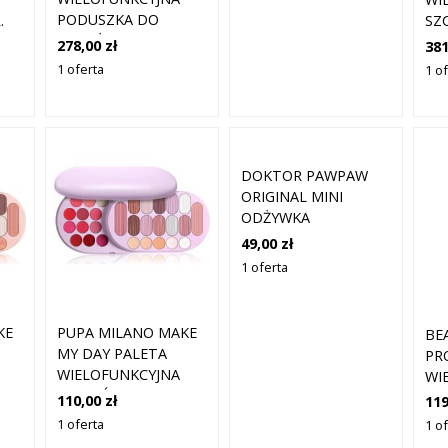
PODUSZKA DO
.
SZ
MASAŻU 1 SZT.
KO
278,00 zł
381
DO
1 oferta
1 o
WŁ
RO
DOKTOR PAWPAW
ORIGINAL MINI
ODŻYWKA
WIELOFUNKCYJNA 10
49,00 zł
ML
1 oferta
KE
PUPA MILANO MAKE
BE
MY DAY PALETA
PR
WIELOFUNKCYJNA
WI
NK
ODCIEŃ LILAC 24.3 G
SZ
110,00 zł
119
UL
1 oferta
1 o
SZT