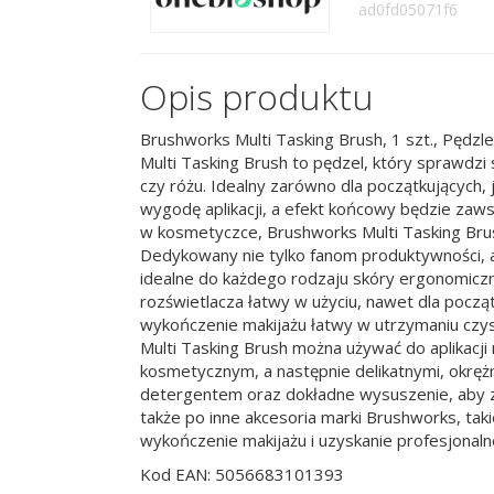
ad0fd05071f6
Opis produktu
Brushworks Multi Tasking Brush, 1 szt., Pędzl
Multi Tasking Brush to pędzel, który sprawdzi
czy różu. Idealny zarówno dla początkujących,
wygodę aplikacji, a efekt końcowy będzie zaws
w kosmetyczce, Brushworks Multi Tasking Bru
Dedykowany nie tylko fanom produktywności, al
idealne do każdego rodzaju skóry ergonomiczny
rozświetlacza łatwy w użyciu, nawet dla pocz
wykończenie makijażu łatwy w utrzymaniu czyst
Multi Tasking Brush można używać do aplikacji
kosmetycznym, a następnie delikatnymi, okręż
detergentem oraz dokładne wysuszenie, aby za
także po inne akcesoria marki Brushworks, taki
wykończenie makijażu i uzyskanie profesjonaln
Kod EAN: 5056683101393