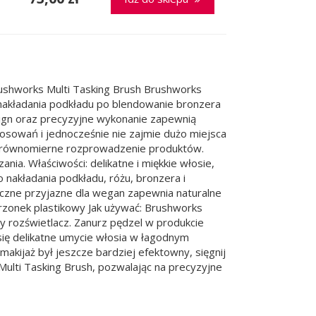
Brushworks Multi Tasking Brush Brushworks
d nakładania podkładu po blendowanie bronzera
esign oraz precyzyjne wykonanie zapewnią
tosowań i jednocześnie nie zajmie dużo miejsca
ia równomierne rozprowadzenie produktów.
ia. Właściwości: delikatne i miękkie włosie,
nakładania podkładu, różu, bronzera i
yczne przyjazne dla wegan zapewnia naturalne
 trzonek plastikowy Jak używać: Brushworks
zy rozświetlacz. Zanurz pędzel w produkcie
się delikatne umycie włosia w łagodnym
kijaż był jeszcze bardziej efektowny, sięgnij
 Multi Tasking Brush, pozwalając na precyzyjne