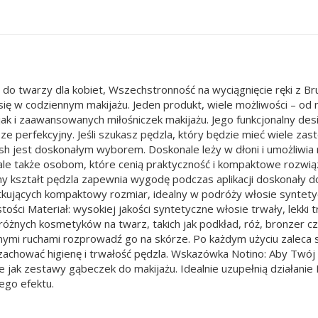
e do twarzy dla kobiet, Wszechstronność na wyciągnięcie ręki z 
 się w codziennym makijażu. Jeden produkt, wiele możliwości – o
 jak i zaawansowanych miłośniczek makijażu. Jego funkcjonalny d
ze perfekcyjny. Jeśli szukasz pędzla, który będzie mieć wiele zas
sh jest doskonałym wyborem. Doskonale leży w dłoni i umożliw
e także osobom, które cenią praktyczność i kompaktowe rozwiązan
 kształt pędzla zapewnia wygodę podczas aplikacji doskonały do 
ątkujących kompaktowy rozmiar, idealny w podróży włosie syntet
ości Materiał: wysokiej jakości syntetyczne włosie trwały, lekki
 różnych kosmetyków na twarz, takich jak podkład, róż, bronzer c
nymi ruchami rozprowadź go na skórze. Po każdym użyciu zaleca 
chować higienę i trwałość pędzla. Wskazówka Notino: Aby Twój ma
e jak zestawy gąbeczek do makijażu. Idealnie uzupełnią działanie
ego efektu.