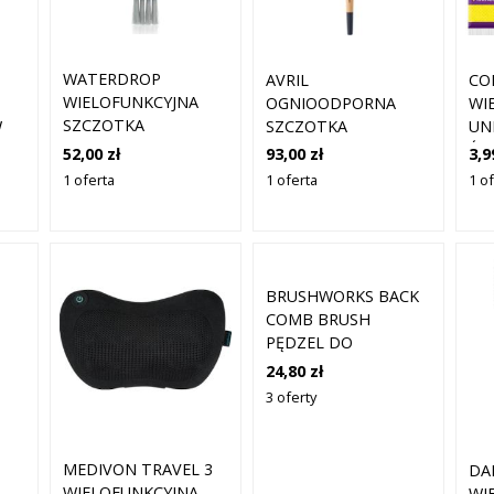
WATERDROP
AVRIL
CO
WIELOFUNKCYJNA
OGNIOODPORNA
WI
SZCZOTKA
W
SZCZOTKA
UN
CZYSZCZĄCA
WIELOFUNKCYJNA
ŚC
52,00 zł
93,00 zł
3,9
WI
1 oferta
1 oferta
1 o
CH
BRUSHWORKS BACK
COMB BRUSH
PĘDZEL DO
PODKŁADU TYP NO. 1
24,80 zł
1 SZT.
3 oferty
MEDIVON TRAVEL 3
DA
WIELOFUNKCYJNA
WI