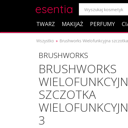
esentia
TWARZ
MAKIJAŻ
PERFUMY
CI
Wszystko
Brushworks Wielofunkcyjna szczotka 
BRUSHWORKS
BRUSHWORKS
WIELOFUNKCYJ
SZCZOTKA
WIELOFUNKCYJN
3