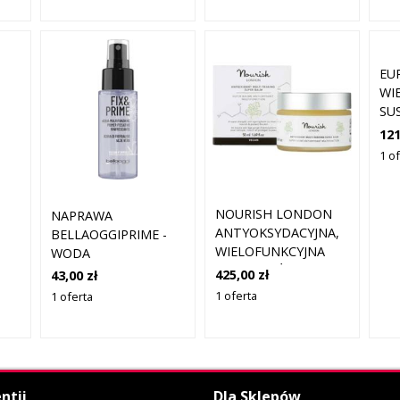
EU
WI
SU
WŁ
121
PR
1 o
NOURISH LONDON
NAPRAWA
ANTYOKSYDACYJNA,
BELLAOGGIPRIME -
WIELOFUNKCYJNA
WODA
SUPER ODŻYWKA, 50
WIELOFUNKCYJNA 50
425,00 zł
43,00 zł
ML
ML
1 oferta
1 oferta
L
ntii
Dla Sklepów