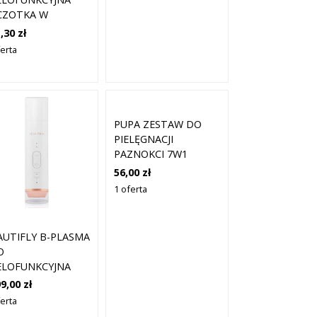
CZOTKA W
LORZE CZARNYM
,30 zł
 SUSZENIA
ferta
OSÓW 5W1
ZMIAR: ONESIZE
PUPA ZESTAW DO
PIELĘGNACJI
PAZNOKCI 7W1
WIELOFUNKCYJNA
56,00 zł
BAZA
1 oferta
AUTIFLY B-PLASMA
O
ELOFUNKCYJNA
PATUŁKA
9,00 zł
TRADŹWIĘKOWA 1
ferta
.