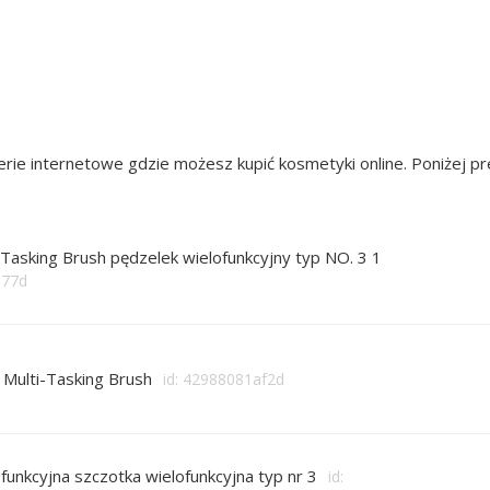
rie internetowe gdzie możesz kupić kosmetyki online. Poniżej 
Tasking Brush pędzelek wielofunkcyjny typ NO. 3 1
377d
 Multi-Tasking Brush
id: 42988081af2d
unkcyjna szczotka wielofunkcyjna typ nr 3
id: