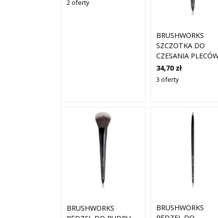
2 oferty
BRUSHWORKS
SZCZOTKA DO
CZESANIA PLECÓ
BLUSH TYP NR 12
34,70 zł
3 oferty
BRUSHWORKS
BRUSHWORKS
PĘDZEL DO