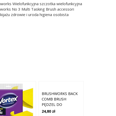
hworks Wielofunkcyjna szczotka wielofunkcyjna
works No 3 Multi Tasking Brush accessori
ijażu zdrowie i uroda higiena osobista
BRUSHWORKS BACK
COMB BRUSH
PĘDZEL DO
KOREKTORA TYP NO.
24,80 zł
25 1 SZT.