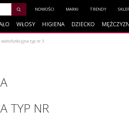
NOWOŚCI
MARKI
TRENDY
SKLE
AŁO
WŁOSY
HIGIENA
DZIECKO
MĘŻCZYZ
wielofunkcyjna typ nr 3
NA
A TYP NR