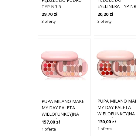
PĘDZEL DO PUDRU
EYELINERA TYP NR
TYP NR 5
23 1 SZT
20,20 zł
29,70 zł
3 oferty
3 oferty
PUPA MILANO MA
PUPA MILANO MAKE
MY DAY PALETA
MY DAY PALETA
WIELOFUNKCYJNA
WIELOFUNKCYJNA
ODCIEŃ LIGTH PI
ODCIEŃ DARK PINK
130,00 zł
157,00 zł
24.3 G
24.3 G
1 oferta
1 oferta