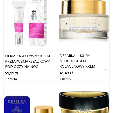
DERMIKA LUXURY
DERMIKA AKTYWNY KREM
NEOCOLLAGEN
PRZECIWZMARSZCZKOWY
KOLAGENOWY KREM
POD OCZY NA NOC
NAPRAWCZY 60+ NA DZIEŃ
45,49 zł
59,99 zł
I NOC 50 ML
4 oferty
1 oferta