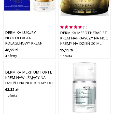
(1)
DERMIKA LUXURY
DERMIKA MESOTHERAPIST
NEOCOLLAGEN
KREM NAPRAWCZY NA NOC
KOLAGENOWY KREM-
KREMY NA DZIEŃ 50 ML
MASKA NA NOC 50 ML
48,99 zł
95,99 zł
4 oferty
1 oferta
DERMIKA MERITUM FORTE
KREM NAWILŻAJĄCY NA
DZIEŃ I NA NOC KREMY DO
TWARZY 50 ML
63,32 zł
1 oferta