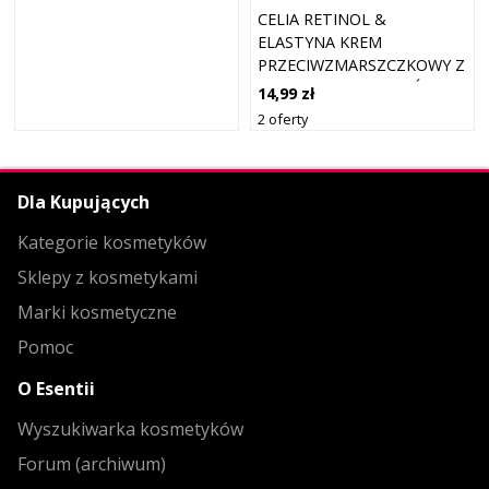
CELIA RETINOL &
ELASTYNA KREM
PRZECIWZMARSZCZKOWY Z
PEPTYDAMI NA DZIEŃ I NA
14,99 zł
NOC 60+ 50 ML
2 oferty
Dla Kupujących
Kategorie kosmetyków
Sklepy z kosmetykami
Marki kosmetyczne
Pomoc
O Esentii
Wyszukiwarka kosmetyków
Forum (archiwum)