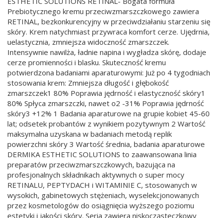
ESTHETIC SOLUTIONS RETINAL- Bogata formuła
Prebiotycznego kremu przeciwzmarszczkowego zawiera
RETINAL, bezkonkurencyjny w przeciwdziałaniu starzeniu się
skóry. Krem natychmiast przywraca komfort cerze. Ujędrnia,
uelastycznia, zmniejsza widoczność zmarszczek.
Intensywnie nawilża, ładnie napina i wygładza skórę, dodaje
cerze promienności i blasku. Skuteczność kremu
potwierdzona badaniami aparaturowymi: Już po 4 tygodniach
stosowania krem: Zmniejsza długość i głębokość
zmarszczek1 80% Poprawia jędrność i elastyczność skóry1
80% Spłyca zmarszczki, nawet o2 -31% Poprawia jędrność
skóry3 +12% 1 Badania aparaturowe na grupie kobiet 45-60
lat; odsetek probantów z wynikiem pozytywnym 2 Wartość
maksymalna uzyskana w badaniach metodą replik
powierzchni skóry 3 Wartość średnia, badania aparaturowe
DERMIKA ESTHETIC SOLUTIONS to zaawansowana linia
preparatów przeciwzmarszczkowych, bazująca na
profesjonalnych składnikach aktywnych o super mocy
RETINALU, PEPTYDACH i WITAMINIE C, stosowanych w
wysokich, gabinetowych stężeniach, wyselekcjonowanych
przez kosmetologów do osiągnięcia wyższego poziomu
estetyki i jakości skóry. Seria zawiera niskocząsteczkowy