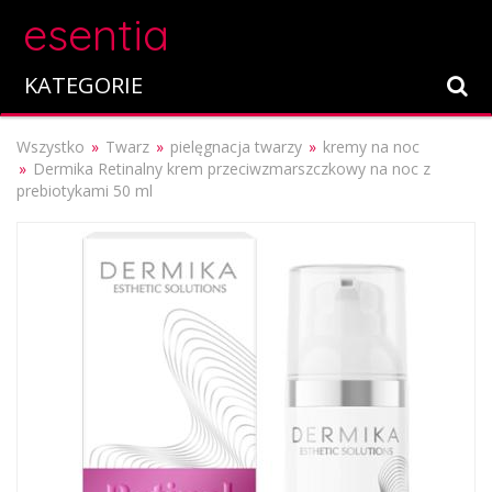
esentia
KATEGORIE
Wszystko
Twarz
pielęgnacja twarzy
kremy na noc
Dermika Retinalny krem przeciwzmarszczkowy na noc z
prebiotykami 50 ml