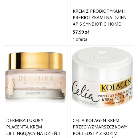
KREM Z PROBIOTYKAMI I
PREBIOTYKAMI NA DZIEŃ
APIS SYNBIOTIC HOME
CARE 50 ML
57,99 zł
1 oferta
DERMIKA LUXURY
CELIA KOLAGEN KREM
PLACENTA KREM
PRZECIWZMARSZCZKOWY
LIFTINGUJĄCY NA DZIEŃ I
PÓŁTŁUSTY Z KOZIM