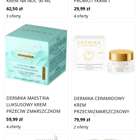
KREM NA NOC 50 ML
PROBIOTYKAMI I
PREBIOTYKAMI NA NOC 50
62,50 zł
29,99 zł
ML
3 oferty
4 oferty
DERMIKA MAESTRIA
DERMIKA CERAMIDOWY
LUKSUSOWY KREM
KREM
PRZECIW ZMARSZCZKOM
PRZECIWZMARSZCZKOWY
60+ 50 ML
50+ DZIEŃ/ NOC -
59,99 zł
79,99 zł
REGENERACJA
4 oferty
2 oferty