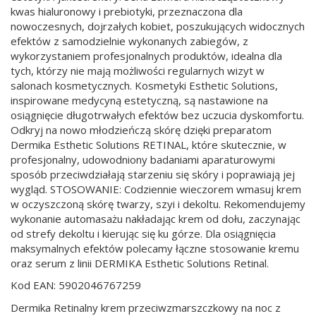
kwas hialuronowy i prebiotyki, przeznaczona dla
nowoczesnych, dojrzałych kobiet, poszukujących widocznych
efektów z samodzielnie wykonanych zabiegów, z
wykorzystaniem profesjonalnych produktów, idealna dla
tych, którzy nie mają możliwości regularnych wizyt w
salonach kosmetycznych. Kosmetyki Esthetic Solutions,
inspirowane medycyną estetyczną, są nastawione na
osiągnięcie długotrwałych efektów bez uczucia dyskomfortu.
Odkryj na nowo młodzieńczą skórę dzięki preparatom
Dermika Esthetic Solutions RETINAL, które skutecznie, w
profesjonalny, udowodniony badaniami aparaturowymi
sposób przeciwdziałają starzeniu się skóry i poprawiają jej
wygląd. STOSOWANIE: Codziennie wieczorem wmasuj krem
w oczyszczoną skórę twarzy, szyi i dekoltu. Rekomendujemy
wykonanie automasażu nakładając krem od dołu, zaczynając
od strefy dekoltu i kierując się ku górze. Dla osiągnięcia
maksymalnych efektów polecamy łączne stosowanie kremu
oraz serum z linii DERMIKA Esthetic Solutions Retinal.
Kod EAN: 5902046767259
Dermika Retinalny krem przeciwzmarszczkowy na noc z