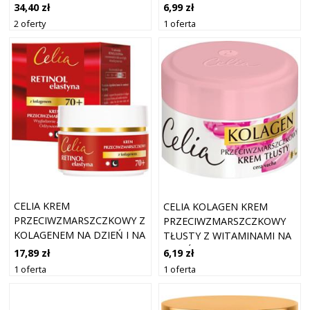
NA NOC 50+ 50 ML
MLEKIEM NA DZIEŃ I NA
34,40 zł
6,99 zł
NOC 50 ML
2 oferty
1 oferta
CELIA KREM
CELIA KOLAGEN KREM
PRZECIWZMARSZCZKOWY Z
PRZECIWZMARSZCZKOWY
KOLAGENEM NA DZIEŃ I NA
TŁUSTY Z WITAMINAMI NA
NOC 70+ 50 ML
DZIEŃ I NA NOC 50 ML
17,89 zł
6,19 zł
1 oferta
1 oferta