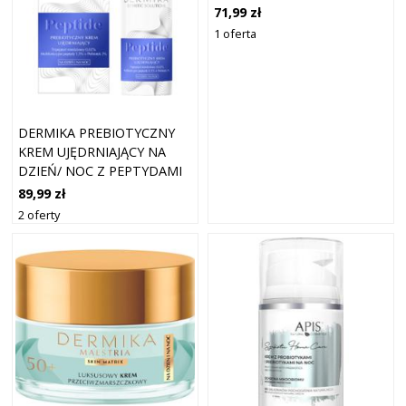
PRZECIWZMARSZCZKOWY
71,99 zł
NA NOC KREMY DO
1 oferta
TWARZY 50 ML
DERMIKA PREBIOTYCZNY
KREM UJĘDRNIAJĄCY NA
DZIEŃ/ NOC Z PEPTYDAMI
89,99 zł
2 oferty