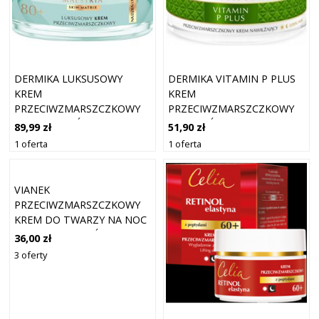
DERMIKA LUKSUSOWY
DERMIKA VITAMIN P PLUS
KREM
KREM
PRZECIWZMARSZCZKOWY
PRZECIWZMARSZCZKOWY
80+ NA DZIEŃ I NA NOC
NA DZIEŃ I NA NOC 50ML
89,99 zł
51,90 zł
1 oferta
1 oferta
VIANEK
PRZECIWZMARSZCZKOWY
KREM DO TWARZY NA NOC
MIŁORZĄB JAPOŃSKI 50ML
36,00 zł
3 oferty