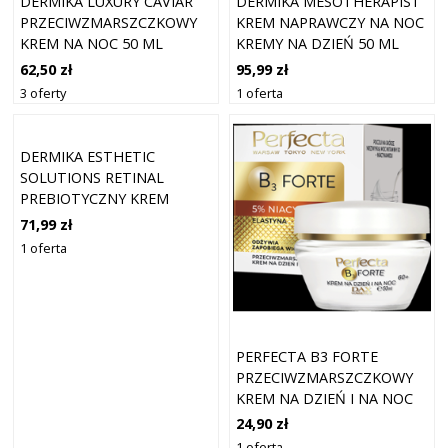
DERMIKA LUXURY CAVIAR
DERMIKA MESOTHERAPIST
PRZECIWZMARSZCZKOWY
KREM NAPRAWCZY NA NOC
KREM NA NOC 50 ML
KREMY NA DZIEŃ 50 ML
62,50 zł
95,99 zł
3 oferty
1 oferta
DERMIKA ESTHETIC
SOLUTIONS RETINAL
PREBIOTYCZNY KREM
PRZECIWZMARSZCZKOWY
71,99 zł
NA NOC KREMY DO
1 oferta
TWARZY 50 ML
PERFECTA B3 FORTE
PRZECIWZMARSZCZKOWY
KREM NA DZIEŃ I NA NOC
60+ Z 5% NIACYNAMIDEM
24,90 zł
1 oferta