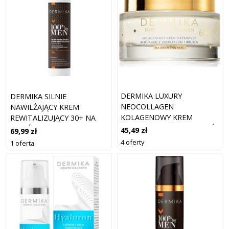
DERMIKA LUXURY
DERMIKA SILNIE
NEOCOLLAGEN
NAWILŻAJĄCY KREM
KOLAGENOWY KREM
REWITALIZUJĄCY 30+ NA
NAPRAWCZY 60+ NA DZIEŃ
DZIEŃ I NA NOC
45,49 zł
69,99 zł
I NOC 50 ML
4 oferty
1 oferta