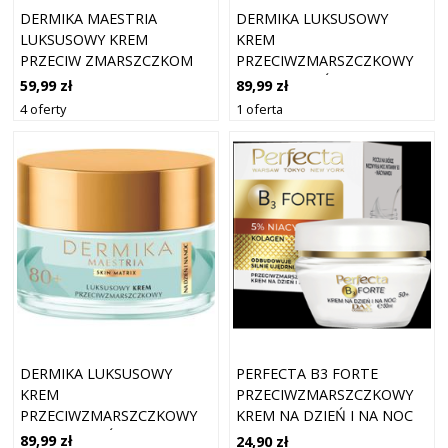
DERMIKA MAESTRIA
DERMIKA LUKSUSOWY
LUKSUSOWY KREM
KREM
PRZECIW ZMARSZCZKOM
PRZECIWZMARSZCZKOWY
60+ 50 ML
70+ NA DZIEŃ I NA NOC
59,99 zł
89,99 zł
4 oferty
1 oferta
DERMIKA LUKSUSOWY
PERFECTA B3 FORTE
KREM
PRZECIWZMARSZCZKOWY
PRZECIWZMARSZCZKOWY
KREM NA DZIEŃ I NA NOC
80+ NA DZIEŃ I NA NOC
50+ Z 5% NIACYNAMIDEM
89,99 zł
24,90 zł