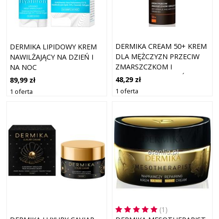
DERMIKA CREAM 50+ KREM
DERMIKA LIPIDOWY KREM
DLA MĘŻCZYZN PRZECIW
NAWILŻAJĄCY NA DZIEŃ I
ZMARSZCZKOM I
NA NOC
BRUZDOM NA DZIEŃ I NA
48,29 zł
89,99 zł
NOC 50ML
1 oferta
1 oferta
(1)