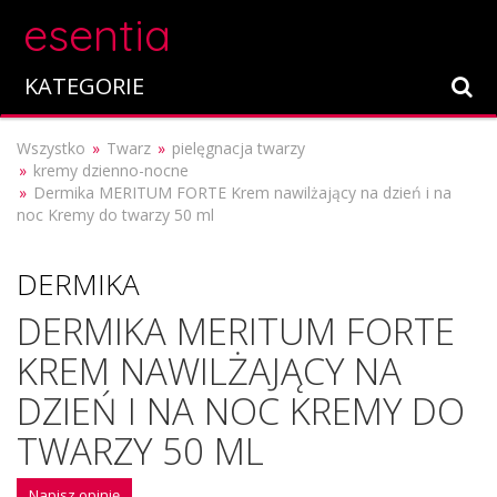
esentia
KATEGORIE
Wszystko
Twarz
pielęgnacja twarzy
kremy dzienno-nocne
Dermika MERITUM FORTE Krem nawilżający na dzień i na
noc Kremy do twarzy 50 ml
DERMIKA
DERMIKA MERITUM FORTE
KREM NAWILŻAJĄCY NA
DZIEŃ I NA NOC KREMY DO
TWARZY 50 ML
Napisz opinię