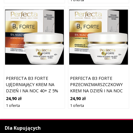
PERFECTA B3 FORTE
PERFECTA B3 FORTE
UJĘDRNIAJĄCY KREM NA
PRZECIWZMARSZCZKOWY
DZIEŃ I NA NOC 40+ Z 5%
KREM NA DZIEŃ I NA NOC
NIACYNAMIDEM
70+ Z 5% NIACYNAMIDEM
24,90 zł
24,90 zł
1 oferta
1 oferta
Dla Kupujących