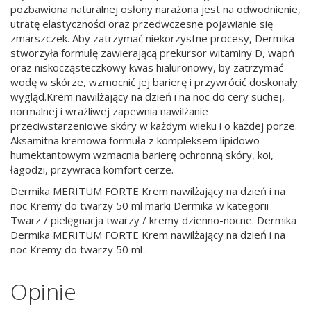
pozbawiona naturalnej osłony narażona jest na odwodnienie,
utratę elastyczności oraz przedwczesne pojawianie się
zmarszczek. Aby zatrzymać niekorzystne procesy, Dermika
stworzyła formułę zawierającą prekursor witaminy D, wapń
oraz niskocząsteczkowy kwas hialuronowy, by zatrzymać
wodę w skórze, wzmocnić jej barierę i przywrócić doskonały
wygląd.Krem nawilżający na dzień i na noc do cery suchej,
normalnej i wrażliwej zapewnia nawilżanie
przeciwstarzeniowe skóry w każdym wieku i o każdej porze.
Aksamitna kremowa formuła z kompleksem lipidowo –
humektantowym wzmacnia barierę ochronną skóry, koi,
łagodzi, przywraca komfort cerze.
Dermika MERITUM FORTE Krem nawilżający na dzień i na
noc Kremy do twarzy 50 ml marki Dermika w kategorii
Twarz / pielęgnacja twarzy / kremy dzienno-nocne. Dermika
Dermika MERITUM FORTE Krem nawilżający na dzień i na
noc Kremy do twarzy 50 ml .
Opinie