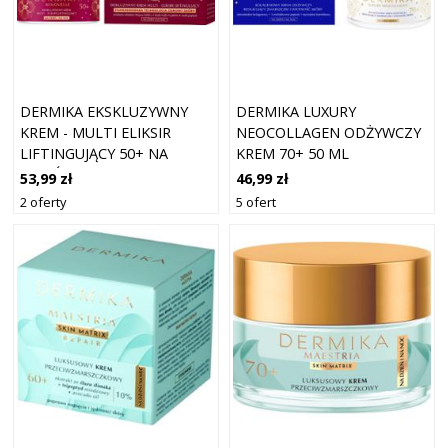
DERMIKA EKSKLUZYWNY
DERMIKA LUXURY
KREM - MULTI ELIKSIR
NEOCOLLAGEN ODŻYWCZY
LIFTINGUJĄCY 50+ NA
KREM 70+ 50 ML
DZIEŃ I NA NOC
53,99 zł
46,99 zł
2 oferty
5 ofert