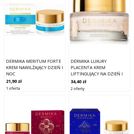
DERMIKA MERITUM FORTE
DERMIKA LUXURY
KREM NAWILŻAJĄCY DZIEŃ I
PLACENTA KREM
NOC
LIFTINGUJĄCY NA DZIEŃ I
NA NOC 50+ 50 ML
21,90 zł
34,40 zł
1 oferta
2 oferty