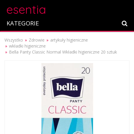
esentia
KATEGORIE
Wszystko
Zdrowie
artykuły higieniczne
wkładki higieniczne
Bella Panty Classic Normal Wkładki higieniczne 20 sztuk