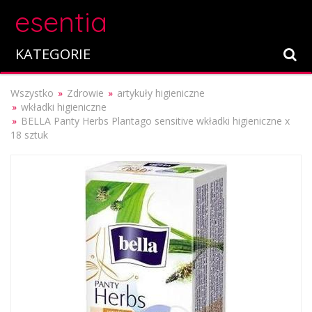
esentia
KATEGORIE
Wszystko
Zdrowie
artykuły higieniczne
wkładki higieniczne
BELLA Panty Herbs Plantago sensitive wkładki higieniczne x
18 sztuk