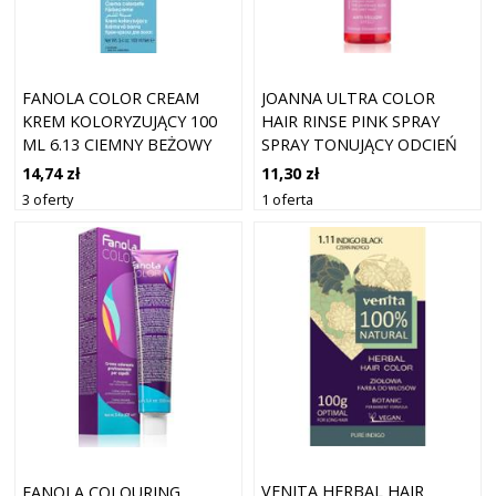
FANOLA COLOR CREAM
JOANNA ULTRA COLOR
KREM KOLORYZUJĄCY 100
HAIR RINSE PINK SPRAY
ML 6.13 CIEMNY BEŻOWY
SPRAY TONUJĄCY ODCIEŃ
BLOND
PINK 150 ML
14,74 zł
11,30 zł
3 oferty
1 oferta
VENITA HERBAL HAIR
FANOLA COLOURING