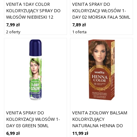
VENITA 1DAY COLOR
VENITA SPRAY DO
KOLORYZUJĄCY SPRAY DO
KOLORYZACJI WŁOSÓW 1-
WŁOSÓW NIEBIESKI 12
DAY 02 MORSKA FALA 50ML
ULTRA BLUE 50ML
7,99 zł
7,89 zł
2 oferty
1 oferta
VENITA SPRAY DO
VENITA ZIOŁOWY BALSAM
KOLORYZACJI WŁOSÓW 1-
KOLORYZUJĄCY
DAY 03 GREEN 50ML
NATURALNA HENNA DO
WŁOSÓW 13 ORZECHOWA
6,99 zł
11,99 zł