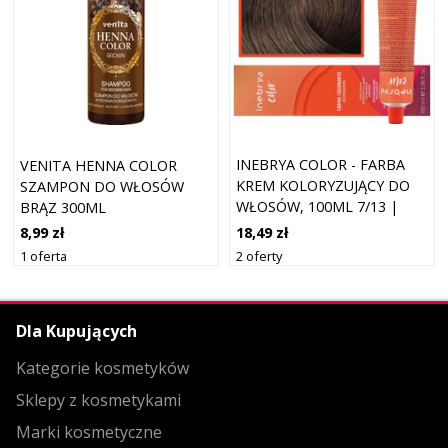
INEBRYA COLOR - FARBA
VENITA HENNA COLOR
KREM KOLORYZUJĄCY DO
SZAMPON DO WŁOSÓW
WŁOSÓW, 100ML 7/13 |
BRĄZ 300ML
POPIELATY ZŁOTY BLOND
18,49 zł
8,99 zł
2 oferty
1 oferta
Dla Kupujących
Kategorie kosmetyków
Sklepy z kosmetykami
Marki kosmetyczne