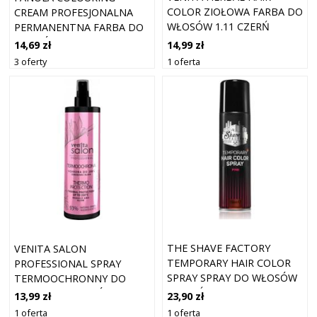
COLOR ZIOŁOWA FARBA DO
CREAM PROFESJONALNA
WŁOSÓW 1.11 CZERŃ
PERMANENTNA FARBA DO
INDYGO
WŁOSÓW 9.13 100 ML
14,99 zł
14,69 zł
1 oferta
3 oferty
THE SHAVE FACTORY
VENITA SALON
TEMPORARY HAIR COLOR
PROFESSIONAL SPRAY
SPRAY SPRAY DO WŁOSÓW
TERMOOCHRONNY DO
ODCIEŃ PINK 150 ML
STYLIZACJI WŁOSÓW 200
23,90 zł
13,99 zł
ML
1 oferta
1 oferta