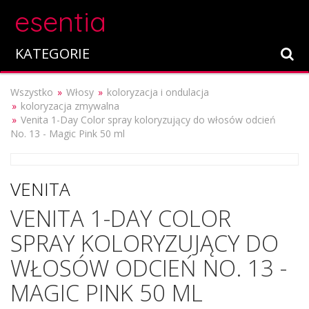
esentia
KATEGORIE
Wszystko
Włosy
koloryzacja i ondulacja
koloryzacja zmywalna
Venita 1-Day Color spray koloryzujący do włosów odcień
No. 13 - Magic Pink 50 ml
VENITA
VENITA 1-DAY COLOR
SPRAY KOLORYZUJĄCY DO
WŁOSÓW ODCIEŃ NO. 13 -
MAGIC PINK 50 ML