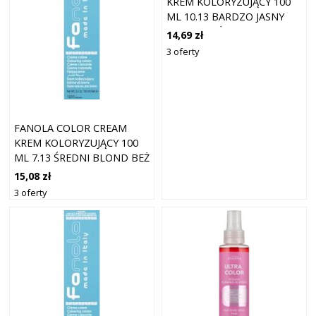
KREM KOLORYZUJĄCY 100
ML 10.13 BARDZO JASNY
BLOND BEŻ
14,69 zł
3 oferty
FANOLA COLOR CREAM
KREM KOLORYZUJĄCY 100
ML 7.13 ŚREDNI BLOND BEŻ
15,08 zł
3 oferty