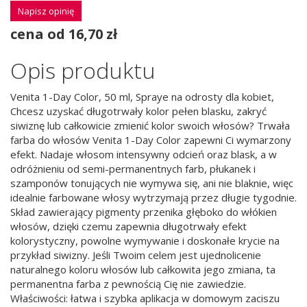
Napisz opinię
cena od 16,70 zł
Opis produktu
Venita 1-Day Color, 50 ml, Spraye na odrosty dla kobiet,
Chcesz uzyskać długotrwały kolor pełen blasku, zakryć
siwiznę lub całkowicie zmienić kolor swoich włosów? Trwała
farba do włosów Venita 1-Day Color zapewni Ci wymarzony
efekt. Nadaje włosom intensywny odcień oraz blask, a w
odróżnieniu od semi-permanentnych farb, płukanek i
szamponów tonujących nie wymywa się, ani nie blaknie, więc
idealnie farbowane włosy wytrzymają przez długie tygodnie.
Skład zawierający pigmenty przenika głęboko do włókien
włosów, dzięki czemu zapewnia długotrwały efekt
kolorystyczny, powolne wymywanie i doskonałe krycie na
przykład siwizny. Jeśli Twoim celem jest ujednolicenie
naturalnego koloru włosów lub całkowita jego zmiana, ta
permanentna farba z pewnością Cię nie zawiedzie.
Właściwości: łatwa i szybka aplikacja w domowym zaciszu