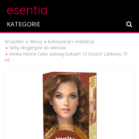
esentia
KATEGORIE
Wszystko
Włosy
koloryzacja i ondulacja
farby drogeryjne do włosów
Venita Henna Color ziołowy balsam 13 Orzech Laskowy 75
ml