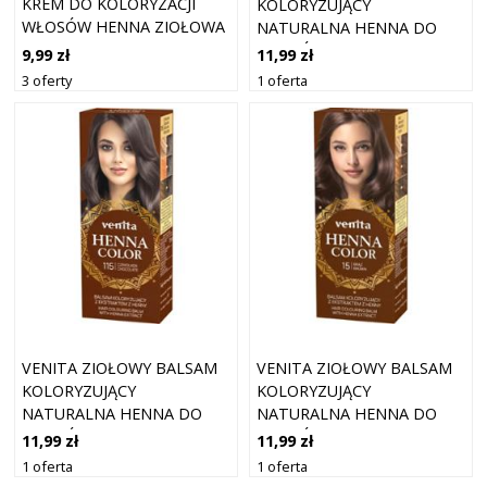
KREM DO KOLORYZACJI
KOLORYZUJĄCY
WŁOSÓW HENNA ZIOŁOWA
NATURALNA HENNA DO
7.3 ORZECH LASKOWY 75 G
WŁOSÓW 11 BURGUND
9,99 zł
11,99 zł
3 oferty
1 oferta
VENITA ZIOŁOWY BALSAM
VENITA ZIOŁOWY BALSAM
KOLORYZUJĄCY
KOLORYZUJĄCY
NATURALNA HENNA DO
NATURALNA HENNA DO
WŁOSÓW 115 CZEKOLADA
WŁOSÓW 15 BRĄZ
11,99 zł
11,99 zł
1 oferta
1 oferta