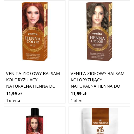
VENITA ZIOŁOWY BALSAM
VENITA ZIOŁOWY BALSAM
KOLORYZUJĄCY
KOLORYZUJĄCY
NATURALNA HENNA DO
NATURALNA HENNA DO
WŁOSÓW 08 RUBIN
WŁOSÓW 113 JASNY BRĄZ
11,99 zł
11,99 zł
1 oferta
1 oferta