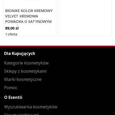
BIONIKE KOLOR KREMOWY
VELVET KREMOWA
POMADKA O SATYNOWYM
WYKOŃCZENIU W KOLORZE
89,00 zł
103 ORZECH LASKOWY 3,5
1 oferta
ML
Dla Kupujących
Kategorie kosmetyków
Sklepy z kosmetykami
Marki kosmetyczne
Pomoc
O Esentii
Wyszukiwarka kosmetyków
Forum (archiwum)