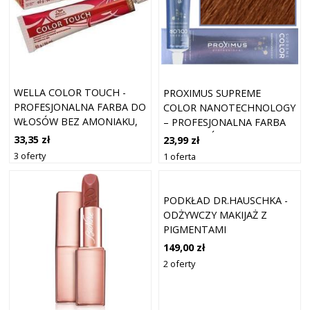
WELLA COLOR TOUCH -
PROXIMUS SUPREME
PROFESJONALNA FARBA DO
COLOR NANOTECHNOLOGY
WŁOSÓW BEZ AMONIAKU,
– PROFESJONALNA FARBA
60 ML 7/3 ORZECH
DO WŁOSÓW Z KWASEM
33,35 zł
23,99 zł
LASKOWY
HIALURONOWYM, 100ML
3 oferty
1 oferta
8,8 | ORZECH LASKOWY
PODKŁAD DR.HAUSCHKA -
ODŻYWCZY MAKIJAŻ Z
PIGMENTAMI
MINERALNYMI 30 ML 04
149,00 zł
ORZECH LASKOWY
2 oferty