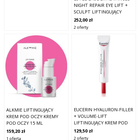
NIGHT REPAIR EYE LIFT +
SCULPT LIFTINGUJĄCY
KREM POD OCZY 15 ML
252,00 zł
2 oferty
EUCERIN HYALURON-FILLER
ALKMIE LIFTINGUJĄCY
+ VOLUME-LIFT
KREM POD OCZY KREMY
LIFTINGUJĄCY KREM POD
POD OCZY 15 ML
OCZY SPF 15 15 ML
129,50 zł
159,20 zł
2 oferty
1 oferta