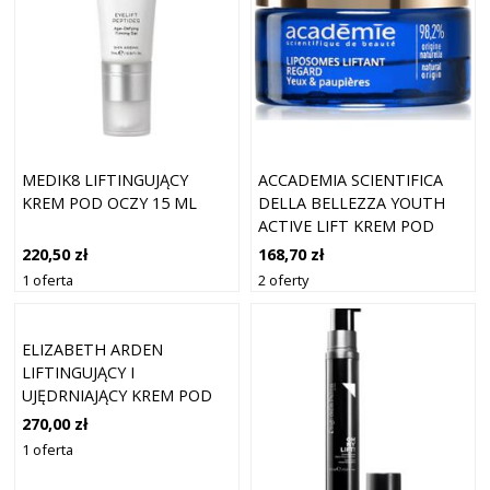
MEDIK8 LIFTINGUJĄCY
ACCADEMIA SCIENTIFICA
KREM POD OCZY 15 ML
DELLA BELLEZZA YOUTH
ACTIVE LIFT KREM POD
OCZY O DZIAŁANIU
220,50 zł
168,70 zł
LIFTINGUJĄCYM 15 ML
1 oferta
2 oferty
ELIZABETH ARDEN
LIFTINGUJĄCY I
UJĘDRNIAJĄCY KREM POD
OCZY ADVANCED
270,00 zł
CERAMIDE (LIFT AND FIRM
1 oferta
EYE CREAM) 15 ML