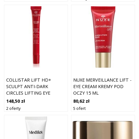
COLLISTAR LIFT HD+
NUXE MERVEILLANCE LIFT -
SCULPT ANTI-DARK
EYE CREAM KREMY POD
CIRCLES LIFTING EYE
OCZY 15 ML
CONTOUR LIFTINGUJĄCY
148,50 zł
80,62 zł
KREM POD OCZY PRZECIW
2 oferty
5 ofert
CIENIOM 15 ML