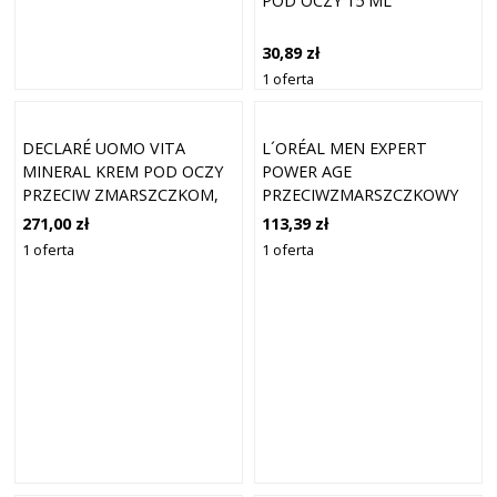
POD OCZY 15 ML
30,89 zł
1 oferta
DECLARÉ UOMO VITA
L´ORÉAL MEN EXPERT
MINERAL KREM POD OCZY
POWER AGE
PRZECIW ZMARSZCZKOM,
PRZECIWZMARSZCZKOWY
OPUCHNIĘCIOM I
KONTUR OCZU Z KWASEM
271,00 zł
113,39 zł
PRZEBARWIENIOM 15 ML
HIALURONOWYM KREMY
1 oferta
1 oferta
POD OCZY 15 ML MĘSKIE