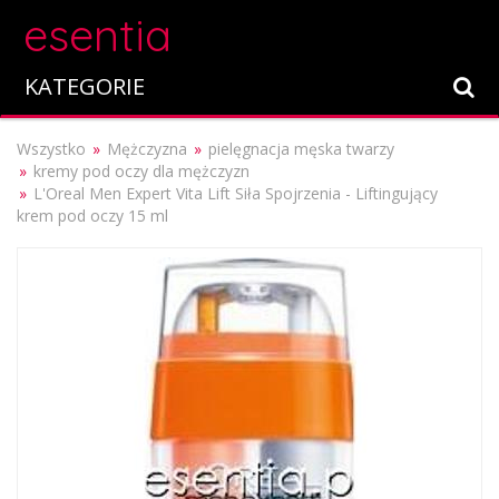
esentia
KATEGORIE
Wszystko
Mężczyzna
pielęgnacja męska twarzy
kremy pod oczy dla mężczyzn
L'Oreal Men Expert Vita Lift Siła Spojrzenia - Liftingujący
krem pod oczy 15 ml