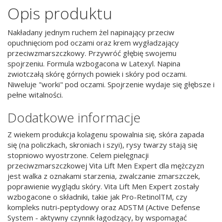
Opis produktu
Nakładany jednym ruchem żel napinający przeciw
opuchnięciom pod oczami oraz krem wygładzający
przeciwzmarszczkowy. Przywróć głębię swojemu
spojrzeniu. Formula wzbogacona w Latexyl. Napina
zwiotczałą skórę górnych powiek i skóry pod oczami.
Niweluje "worki" pod oczami. Spojrzenie wydaje się głębsze i
pełne witalności.
Dodatkowe informacje
Z wiekem produkcja kolagenu spowalnia się, skóra zapada
się (na policzkach, skroniach i szyi), rysy twarzy stają się
stopniowo wyostrzone. Celem pielęgnacji
przeciwzmarszczkowej Vita Lift Men Expert dla mężczyzn
jest walka z oznakami starzenia, zwalczanie zmarszczek,
poprawienie wyglądu skóry. Vita Lift Men Expert zostały
wzbogacone o składniki, takie jak Pro-RetinolTM, czy
kompleks nutri-peptydowy oraz ADSTM (Active Defense
System - aktywny czynnik łagodzący, by wspomagać