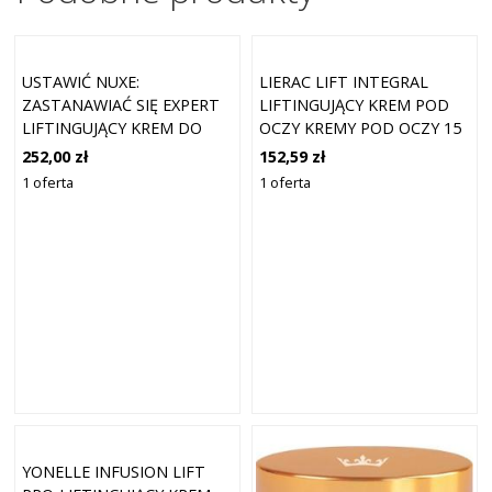
USTAWIĆ NUXE:
LIERAC LIFT INTEGRAL
ZASTANAWIAĆ SIĘ EXPERT
LIFTINGUJĄCY KREM POD
LIFTINGUJĄCY KREM DO
OCZY KREMY POD OCZY 15
TWARZY 50 ML +
ML
252,00 zł
152,59 zł
MERVEILLANCE LIFT VEGAN
1 oferta
1 oferta
LIFTINGUJĄCY KREM POD
OCZY 15 ML +
MERVEILLANCE LIFT
YONELLE INFUSION LIFT