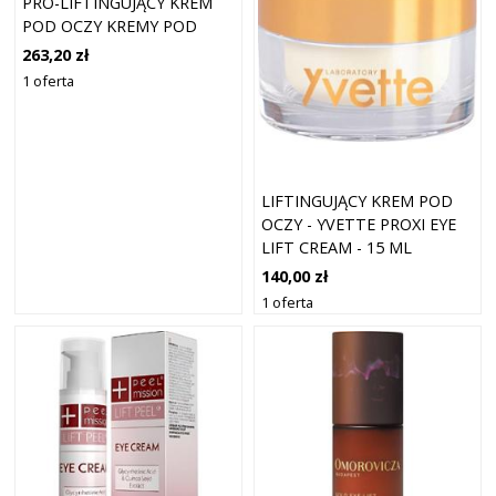
PRO-LIFTINGUJĄCY KREM
POD OCZY KREMY POD
OCZY 15 ML DAMSKI
263,20 zł
1 oferta
LIFTINGUJĄCY KREM POD
OCZY - YVETTE PROXI EYE
LIFT CREAM - 15 ML
140,00 zł
1 oferta