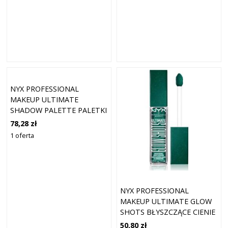
NYX PROFESSIONAL
MAKEUP ULTIMATE
SHADOW PALETTE PALETKI
CIENI I ZESTAWY
78,28 zł
KOSMETYKÓW 12,8 G
1 oferta
THATS BRIGHT
NYX PROFESSIONAL
MAKEUP ULTIMATE GLOW
SHOTS BŁYSZCZĄCE CIENIE
DO POWIEK W PŁYNIE
50,80 zł