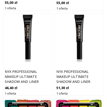
PETITE SHADOW PAL
PETITE SHADOW PAL
55,00 zł
55,00 zł
1 oferta
1 oferta
NYX PROFESSIONAL
NYX PROFESSIONAL
MAKEUP ULTIMATE
MAKEUP ULTIMATE
SHADOW AND LINER
SHADOW AND LINER
PRIMER BAZA POD CIENIE
PRIMER BAZA POD CIENIE
46,40 zł
51,30 zł
DO POWIEK ODCIEŃ 02
DO POWIEK ODCIEŃ 01 -
1 oferta
1 oferta
MEDIUM 8 ML
LIGHT 8 ML