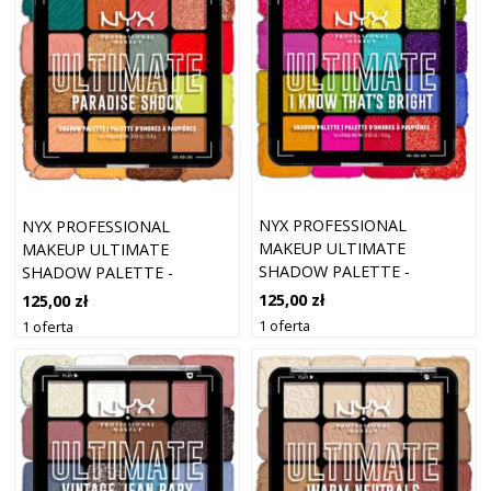
NYX PROFESSIONAL
NYX PROFESSIONAL
MAKEUP ULTIMATE
MAKEUP ULTIMATE
SHADOW PALETTE -
SHADOW PALETTE -
PALETA CIENI DO POWI
PALETA CIENI DO POWI
125,00 zł
125,00 zł
1 oferta
1 oferta