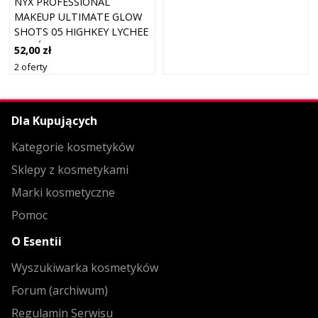
NYX PROFESSIONAL
MAKEUP ULTIMATE GLOW
SHOTS 05 HIGHKEY LYCHEE
- CIEŃ D
52,00 zł
2 oferty
Dla Kupujących
Kategorie kosmetyków
Sklepy z kosmetykami
Marki kosmetyczne
Pomoc
O Esentii
Wyszukiwarka kosmetyków
Forum (archiwum)
Regulamin Serwisu