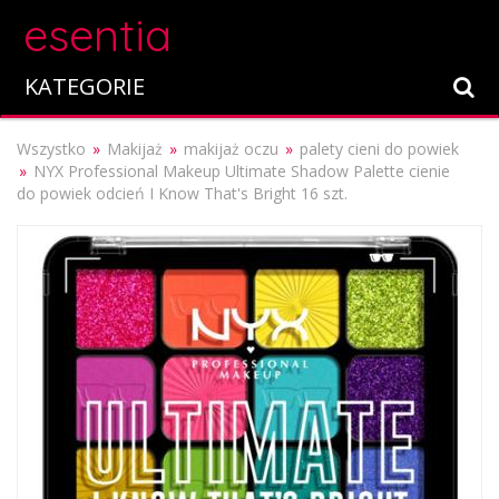
esentia
KATEGORIE
Wszystko
Makijaż
makijaż oczu
palety cieni do powiek
NYX Professional Makeup Ultimate Shadow Palette cienie
do powiek odcień I Know That's Bright 16 szt.