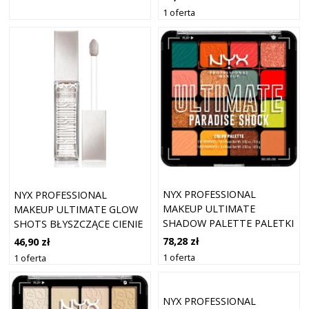
ODCIEŃ 22 WATERMELON
1 oferta
WEALTH 7,5 ML
NYX PROFESSIONAL
NYX PROFESSIONAL
MAKEUP ULTIMATE
MAKEUP ULTIMATE GLOW
SHADOW PALETTE PALETKI
SHOTS BŁYSZCZĄCE CIENIE
CIENI I ZESTAWY
DO POWIEK W PŁYNIE
78,28 zł
46,90 zł
KOSMETYKÓW 0,8 G
ODCIEŃ 03 COME THRU
1 oferta
1 oferta
TROPICSHOCK
COCONUT 7.5 ML
NYX PROFESSIONAL