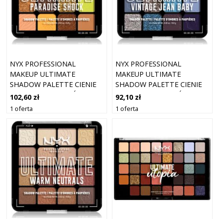
NYX PROFESSIONAL
NYX PROFESSIONAL
MAKEUP ULTIMATE
MAKEUP ULTIMATE
SHADOW PALETTE CIENIE
SHADOW PALETTE CIENIE
DO POWIEK ODCIEŃ
DO POWIEK ODCIEŃ
102,60 zł
92,10 zł
PARADISE SHOCK 16 SZT.
VINTAGE JEAN BABY 16 SZT.
1 oferta
1 oferta