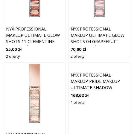
NYX PROFESSIONAL
NYX PROFESSIONAL
MAKEUP ULTIMATE GLOW
MAKEUP ULTIMATE GLOW
SHOTS 11 CLEMENTINE
SHOTS 04 GRAPEFRUIT
FINE - CIEŃ
GLOW - CIEŃ
55,00 zł
70,00 zł
2 oferty
2 oferty
NYX PROFESSIONAL
MAKEUP PRIDE MAKEUP
ULTIMATE SHADOW
PALETTE UTOPIA PALETA
163,62 zł
40 CIENI PALETKI CIENI I
1 oferta
ZESTAWY KOSMETYKÓW 40
G ULTIMATE UTOPIA