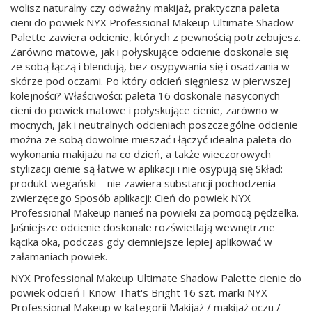
wolisz naturalny czy odważny makijaż, praktyczna paleta
cieni do powiek NYX Professional Makeup Ultimate Shadow
Palette zawiera odcienie, których z pewnością potrzebujesz.
Zarówno matowe, jak i połyskujące odcienie doskonale się
ze sobą łączą i blendują, bez osypywania się i osadzania w
skórze pod oczami. Po który odcień sięgniesz w pierwszej
kolejności? Właściwości: paleta 16 doskonale nasyconych
cieni do powiek matowe i połyskujące cienie, zarówno w
mocnych, jak i neutralnych odcieniach poszczególne odcienie
można ze sobą dowolnie mieszać i łączyć idealna paleta do
wykonania makijażu na co dzień, a także wieczorowych
stylizacji cienie są łatwe w aplikacji i nie osypują się Skład:
produkt wegański – nie zawiera substancji pochodzenia
zwierzęcego Sposób aplikacji: Cień do powiek NYX
Professional Makeup nanieś na powieki za pomocą pędzelka.
Jaśniejsze odcienie doskonale rozświetlają wewnętrzne
kącika oka, podczas gdy ciemniejsze lepiej aplikować w
załamaniach powiek.
NYX Professional Makeup Ultimate Shadow Palette cienie do
powiek odcień I Know That's Bright 16 szt. marki NYX
Professional Makeup w kategorii Makijaż / makijaż oczu /