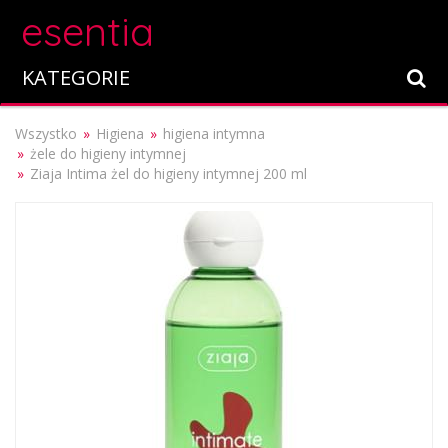
esentia
KATEGORIE
Wszystko
Higiena
higiena intymna
żele do higieny intymnej
Ziaja Intima żel do higieny intymnej 200 ml