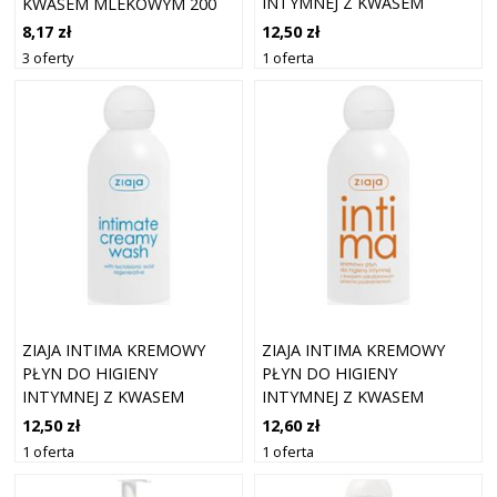
INTYMNEJ Z KWASEM
KWASEM MLEKOWYM 200
HIALURONOWYM 200 ML
ML
12,50 zł
8,17 zł
1 oferta
3 oferty
ZIAJA INTIMA KREMOWY
ZIAJA INTIMA KREMOWY
PŁYN DO HIGIENY
PŁYN DO HIGIENY
INTYMNEJ Z KWASEM
INTYMNEJ Z KWASEM
LAKTOBIONOWYM 200 ML
ASKORBINOWYM 200 ML
12,50 zł
12,60 zł
1 oferta
1 oferta