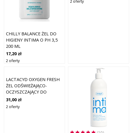
2 oferty
CHILLY BALANCE ŻEL DO
HIGIENY INTIMA O PH 3,5
200 ML
17,20 zł
2 oferty
LACTACYD OXYGEN FRESH
ŻEL ODŚWIEŻAJĄCO-
OCZYSZCZAJĄCY DO
HIGIENY INTYMNEJ 200 ML
31,00 zł
2 oferty
(10)