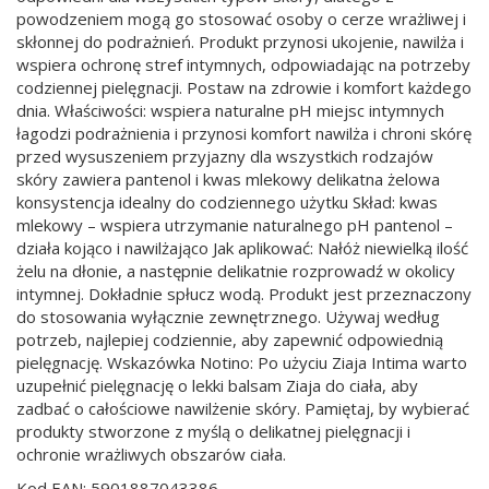
powodzeniem mogą go stosować osoby o cerze wrażliwej i
skłonnej do podrażnień. Produkt przynosi ukojenie, nawilża i
wspiera ochronę stref intymnych, odpowiadając na potrzeby
codziennej pielęgnacji. Postaw na zdrowie i komfort każdego
dnia. Właściwości: wspiera naturalne pH miejsc intymnych
łagodzi podrażnienia i przynosi komfort nawilża i chroni skórę
przed wysuszeniem przyjazny dla wszystkich rodzajów
skóry zawiera pantenol i kwas mlekowy delikatna żelowa
konsystencja idealny do codziennego użytku Skład: kwas
mlekowy – wspiera utrzymanie naturalnego pH pantenol –
działa kojąco i nawilżająco Jak aplikować: Nałóż niewielką ilość
żelu na dłonie, a następnie delikatnie rozprowadź w okolicy
intymnej. Dokładnie spłucz wodą. Produkt jest przeznaczony
do stosowania wyłącznie zewnętrznego. Używaj według
potrzeb, najlepiej codziennie, aby zapewnić odpowiednią
pielęgnację. Wskazówka Notino: Po użyciu Ziaja Intima warto
uzupełnić pielęgnację o lekki balsam Ziaja do ciała, aby
zadbać o całościowe nawilżenie skóry. Pamiętaj, by wybierać
produkty stworzone z myślą o delikatnej pielęgnacji i
ochronie wrażliwych obszarów ciała.
Kod EAN: 5901887043386