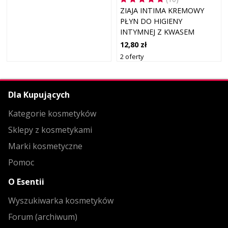
ZIAJA INTIMA KREMOWY
PŁYN DO HIGIENY
INTYMNEJ Z KWASEM
LAKTOBIONOWYM
12,80 zł
2 oferty
Dla Kupujących
Kategorie kosmetyków
Sklepy z kosmetykami
Marki kosmetyczne
Pomoc
O Esentii
Wyszukiwarka kosmetyków
Forum (archiwum)