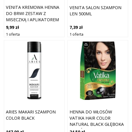
VENITA KREMOWA HENNA
VENITA SALON SZAMPON
DO BRWI ZESTAW Z
LEN 500ML
MISECZKĄ I APLIKATOREM
4.0 BRĄZ
9,99 zł
7,39 zł
1 oferta
1 oferta
ARIES MAKARI SZAMPON
HENNA DO WŁOSÓW
COLOR BLACK
VATIKA HAIR COLOR
NATURAL BLACK GŁĘBOKA
CZERŃ 60G DABUR
167,00 zł
24,50 zł