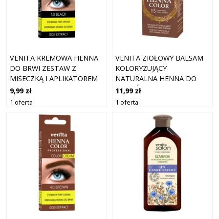
VENITA KREMOWA HENNA
VENITA ZIOŁOWY BALSAM
DO BRWI ZESTAW Z
KOLORYZUJĄCY
MISECZKĄ I APLIKATOREM
NATURALNA HENNA DO
1.0 CZARNA
WŁOSÓW 113 JASNY BRĄZ
9,99 zł
11,99 zł
1 oferta
1 oferta