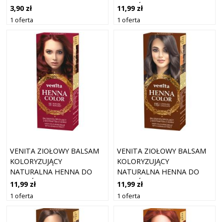
BRĄZOWA
WŁOSÓW 13 ORZECHOWA
3,90 zł
11,99 zł
1 oferta
1 oferta
VENITA ZIOŁOWY BALSAM
VENITA ZIOŁOWY BALSAM
KOLORYZUJĄCY
KOLORYZUJĄCY
NATURALNA HENNA DO
NATURALNA HENNA DO
WŁOSÓW 11 BURGUND
WŁOSÓW 115 CZEKOLADA
11,99 zł
11,99 zł
1 oferta
1 oferta