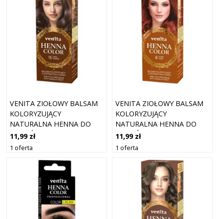
VENITA ZIOŁOWY BALSAM
VENITA ZIOŁOWY BALSAM
KOLORYZUJĄCY
KOLORYZUJĄCY
NATURALNA HENNA DO
NATURALNA HENNA DO
WŁOSÓW 15 BRĄZ
WŁOSÓW 08 RUBIN
11,99 zł
11,99 zł
1 oferta
1 oferta