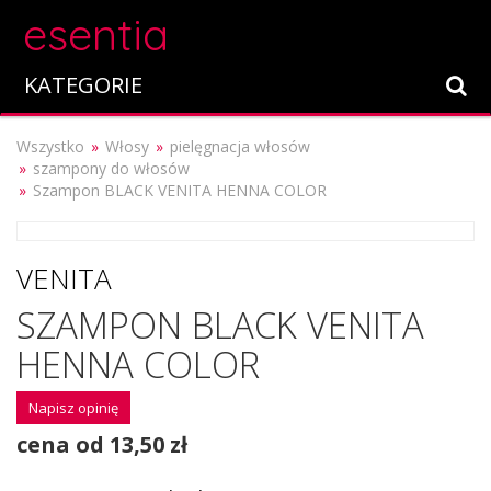
esentia
KATEGORIE
Wszystko
Włosy
pielęgnacja włosów
szampony do włosów
Szampon BLACK VENITA HENNA COLOR
VENITA
SZAMPON BLACK VENITA
HENNA COLOR
Napisz opinię
cena od 13,50 zł