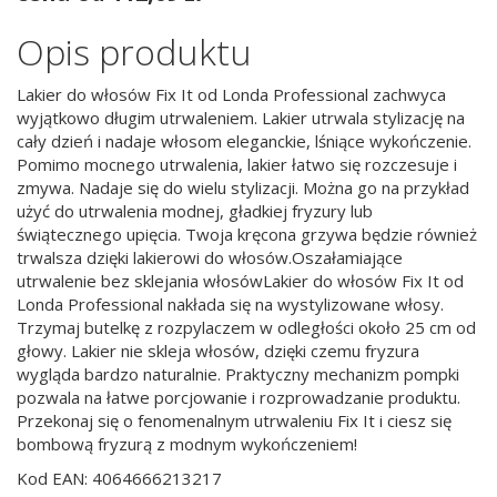
Opis produktu
Lakier do włosów Fix It od Londa Professional zachwyca
wyjątkowo długim utrwaleniem. Lakier utrwala stylizację na
cały dzień i nadaje włosom eleganckie, lśniące wykończenie.
Pomimo mocnego utrwalenia, lakier łatwo się rozczesuje i
zmywa. Nadaje się do wielu stylizacji. Można go na przykład
użyć do utrwalenia modnej, gładkiej fryzury lub
świątecznego upięcia. Twoja kręcona grzywa będzie również
trwalsza dzięki lakierowi do włosów.Oszałamiające
utrwalenie bez sklejania włosówLakier do włosów Fix It od
Londa Professional nakłada się na wystylizowane włosy.
Trzymaj butelkę z rozpylaczem w odległości około 25 cm od
głowy. Lakier nie skleja włosów, dzięki czemu fryzura
wygląda bardzo naturalnie. Praktyczny mechanizm pompki
pozwala na łatwe porcjowanie i rozprowadzanie produktu.
Przekonaj się o fenomenalnym utrwaleniu Fix It i ciesz się
bombową fryzurą z modnym wykończeniem!
Kod EAN: 4064666213217