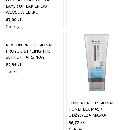
LAYER UP LAKIER DO
WŁOSÓW LEKKO
UTRWALAJĄCY 500 ML
47,00 zł
2 oferty
REVLON PROFESSIONAL
PROYOU STYLING THE
SETTER HAIRSPRAY
MEDIUM LAKIERY DO
82,59 zł
WŁOSÓW 500 ML DAMSKI
1 oferta
LONDA PROFESSIONAL
TONEPLEX MASK
ODŻYWCZA MASKA
KOLORYZUJĄCA DO
36,77 zł
BRĄZOWYCH ODCIENI
2 oferty