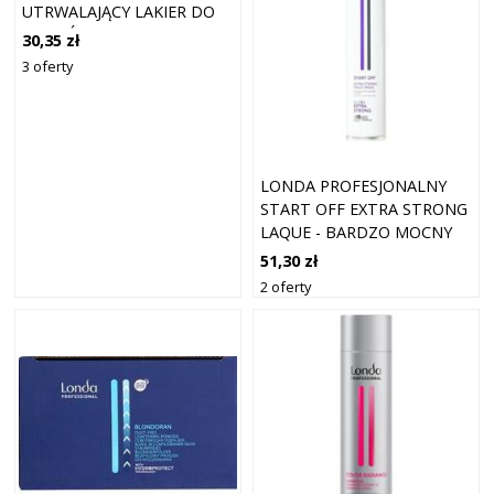
UTRWALAJĄCY LAKIER DO
WŁOSÓW, 500ML
30,35 zł
3 oferty
LONDA PROFESJONALNY
START OFF EXTRA STRONG
LAQUE - BARDZO MOCNY
LAKIER UTRWALAJĄCY DO
51,30 zł
WŁOSÓW - 500ML
2 oferty