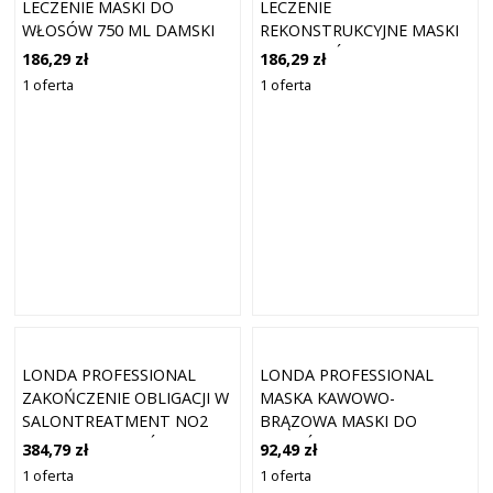
LECZENIE MASKI DO
LECZENIE
WŁOSÓW 750 ML DAMSKI
REKONSTRUKCYJNE MASKI
DO WŁOSÓW 750 ML
186,29 zł
186,29 zł
DAMSKI
1 oferta
1 oferta
LONDA PROFESSIONAL
LONDA PROFESSIONAL
ZAKOŃCZENIE OBLIGACJI W
MASKA KAWOWO-
SALONTREATMENT NO2
BRĄZOWA MASKI DO
MASKI DO WŁOSÓW 750 ML
WŁOSÓW 200 ML DAMSKI
384,79 zł
92,49 zł
DAMSKI
1 oferta
1 oferta