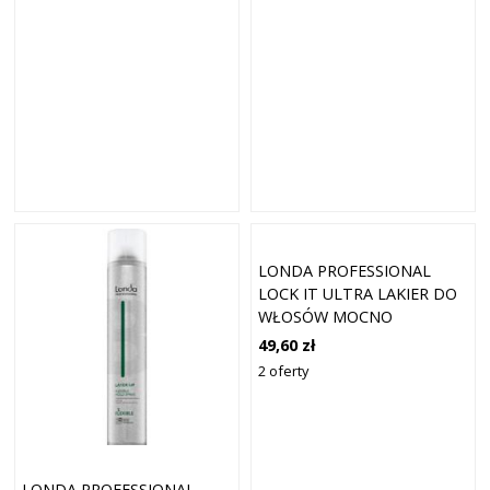
LONDA PROFESSIONAL
LOCK IT ULTRA LAKIER DO
WŁOSÓW MOCNO
UTRWALAJĄCY DLA KOBIET
49,60 zł
500 ML
2 oferty
LONDA PROFESSIONAL