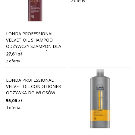
2 oferty
LONDA PROFESSIONAL
VELVET OIL SHAMPOO
ODŻYWCZY SZAMPON DLA
NAWILŻENIA WŁOSÓW 250
27,61 zł
ML
2 oferty
LONDA PROFESSIONAL
VELVET OIL CONDITIONER
ODŻYWKA DO WŁOSÓW
GRUBYCH I TRUDNYCH DO
55,06 zł
UŁOŻENIA 1000 ML
1 oferta