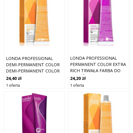
LONDA PROFESSIONAL
LONDA PROFESSIONAL
PERMANENT COLOR EXTRA
DEMI-PERMANENT COLOR
RICH TRWAŁA FARBA DO
DEMI-PERMANENT COLOR
WŁOSÓW 4/77 60 ML
CREME DEMI-
24,20 zł
24,40 zł
PERMANENTNA FARBA DO
1 oferta
1 oferta
WŁOSÓW ODCIEŃ 5/71 60
ML