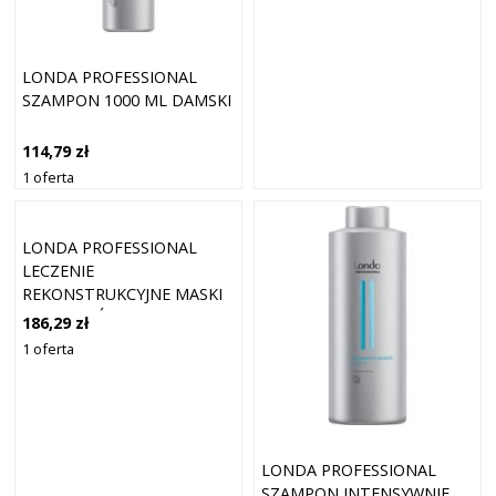
LONDA PROFESSIONAL
SZAMPON 1000 ML DAMSKI
114,79 zł
1 oferta
LONDA PROFESSIONAL
LECZENIE
REKONSTRUKCYJNE MASKI
DO WŁOSÓW 750 ML
186,29 zł
DAMSKI
1 oferta
LONDA PROFESSIONAL
SZAMPON INTENSYWNIE