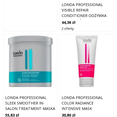
LONDA PROFESSIONAL
VISIBLE REPAIR
CONDITIONER ODŻYWKA
DO WŁOSÓW SUCHYCH I
44,36 zł
ZNISZCZONYCH 1000 ML
2 oferty
LONDA PROFESSIONAL
LONDA PROFESSIONAL
SLEEK SMOOTHER IN-
COLOR RADIANCE
SALON TREATMENT MASKA
INTENSIVE MASK
WYGŁADZAJĄCA PRZECIW
ODŻYWCZA MASKA DO
55,83 zł
30,80 zł