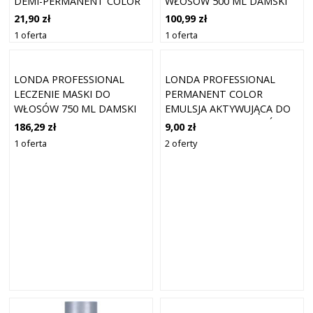
DEMI-PERMANENT COLOR
WŁOSÓW 500 ML DAMSKI
CREME DEMI-
21,90 zł
100,99 zł
PERMANENTNA FARBA DO
1 oferta
1 oferta
WŁOSÓW ODCIEŃ 9/16 60
ML
LONDA PROFESSIONAL
LONDA PROFESSIONAL
LECZENIE MASKI DO
PERMANENT COLOR
WŁOSÓW 750 ML DAMSKI
EMULSJA AKTYWUJĄCA DO
WSZYSTKICH RODZAJÓW
186,29 zł
9,00 zł
WŁOSÓW 9 % / 30 VOL. 60
1 oferta
2 oferty
ML