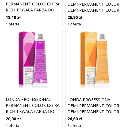
PERMANENT COLOR EXTRA
DEMI-PERMANENT COLOR
RICH TRWAŁA FARBA DO
DEMI-PERMANENT COLOR
WŁOSÓW 6/46 60 ML
CREME DEMI-
18,10 zł
26,90 zł
PERMANENTNA FARBA DO
1 oferta
1 oferta
WŁOSÓW BEZ AMONIAKU
ODCIEŃ 60 ML
LONDA PROFESSIONAL
LONDA PROFESSIONAL
PERMANENT COLOR EXTRA
DEMI-PERMANENT COLOR
RICH TRWAŁA FARBA DO
DEMI-PERMANENT COLOR
WŁOSÓW 3/6 60 ML
CREME DEMI-
20,30 zł
26,60 zł
PERMANENTNA FARBA DO
1 oferta
1 oferta