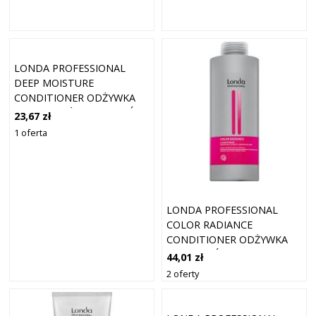
LONDA PROFESSIONAL
DEEP MOISTURE
CONDITIONER ODŻYWKA
DLA NAWILŻENIA WŁOSÓW
23,67 zł
250 ML
1 oferta
LONDA PROFESSIONAL
COLOR RADIANCE
CONDITIONER ODŻYWKA
DO WŁOSÓW
44,01 zł
FARBOWANYCH 1000 ML
2 oferty