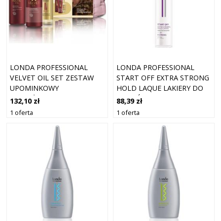
LONDA PROFESSIONAL
LONDA PROFESSIONAL
VELVET OIL SET ZESTAW
START OFF EXTRA STRONG
UPOMINKOWY
HOLD LAQUE LAKIERY DO
NAWILŻAJĄCE I NADAJĄCE
WŁOSÓW 500 ML DAMSKI
132,10 zł
88,39 zł
BLASK
1 oferta
1 oferta