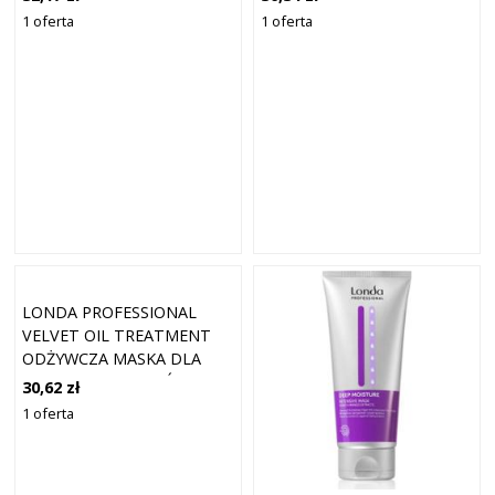
SPŁUKIWANIA DO WŁOSÓW
1 oferta
1 oferta
BARDZO SUCHYCH I
ZNISZCZONYCH 250 ML
LONDA PROFESSIONAL
VELVET OIL TREATMENT
ODŻYWCZA MASKA DLA
POŁYSKU I MIĘKKOŚCI
30,62 zł
WŁOSÓW 200 ML
1 oferta