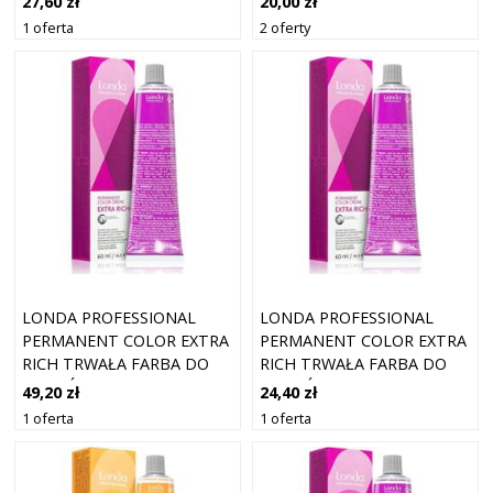
27,60 zł
20,00 zł
PERMANENTNA FARBA DO
PERMANENTNA FARBA DO
1 oferta
2 oferty
WŁOSÓW BEZ AMONIAKU
WŁOSÓW ODCIEŃ 2/0 60 ML
ODCIEŃ 60 ML
LONDA PROFESSIONAL
LONDA PROFESSIONAL
PERMANENT COLOR EXTRA
PERMANENT COLOR EXTRA
RICH TRWAŁA FARBA DO
RICH TRWAŁA FARBA DO
WŁOSÓW 8/73 60 ML
WŁOSÓW 6/81 60 ML
49,20 zł
24,40 zł
1 oferta
1 oferta