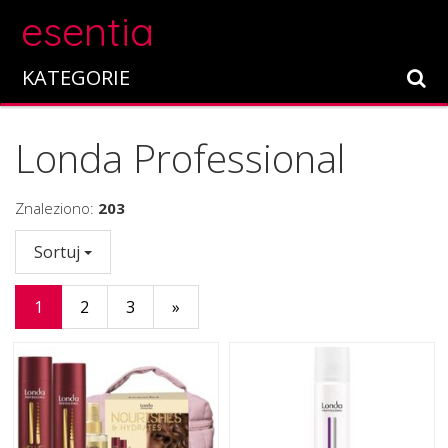
esentia
KATEGORIE
Londa Professional
Znaleziono:
203
Sortuj
1
2
3
»