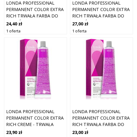
LONDA PROFESSIONAL
LONDA PROFESSIONAL
PERMANENT COLOR EXTRA
PERMANENT COLOR EXTRA
RICH TRWAŁA FARBA DO
RICH TRWAŁA FARBA DO
WŁOSÓW 7/77 60 ML
WŁOSÓW 9/65 60 ML
24,40 zł
27,00 zł
1 oferta
1 oferta
LONDA PROFESSIONAL
LONDA PROFESSIONAL
PERMANENT COLOR EXTRA
PERMANENT COLOR EXTRA
RICH CREME - TRWAŁA
RICH TRWAŁA FARBA DO
KREMOWA KOLORYZACJA
WŁOSÓW 8/41 60 ML
23,90 zł
23,00 zł