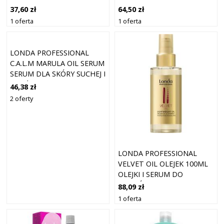
UTRWALAJĄCY 250 ML
TRWAŁEJ ONDULACJI 1000
37,60 zł
64,50 zł
ML
1 oferta
1 oferta
LONDA PROFESSIONAL
C.A.L.M MARULA OIL SERUM
SERUM DLA SKÓRY SUCHEJ I
WRAŻLIWEJ 6 X 9 ML
46,38 zł
2 oferty
LONDA PROFESSIONAL
VELVET OIL OLEJEK 100ML
OLEJKI I SERUM DO
WŁOSÓW 100 ML
88,09 zł
1 oferta