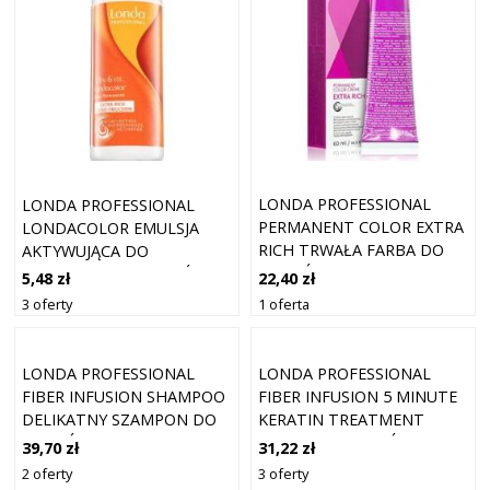
LONDA PROFESSIONAL
LONDA PROFESSIONAL
PERMANENT COLOR EXTRA
LONDACOLOR EMULSJA
RICH TRWAŁA FARBA DO
AKTYWUJĄCA DO
WŁOSÓW 0/45 60 ML
WSZYSTKICH RODZAJÓW
22,40 zł
5,48 zł
WŁOSÓW 60 ML
1 oferta
3 oferty
LONDA PROFESSIONAL
LONDA PROFESSIONAL
FIBER INFUSION SHAMPOO
FIBER INFUSION 5 MINUTE
DELIKATNY SZAMPON DO
KERATIN TREATMENT
WŁOSÓW ZNISZCZONYCH I
MASKA DO WŁOSÓW Z
39,70 zł
31,22 zł
FARBOWANYCH 250 ML
KERATYNĄ 100 ML
2 oferty
3 oferty