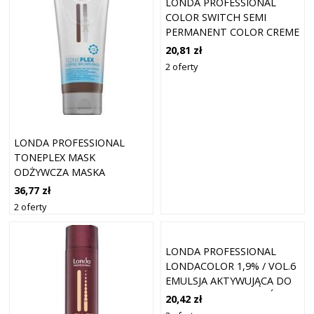
LONDA PROFESSIONAL
COLOR SWITCH SEMI
PERMANENT COLOR CREME
SEMI- PERMANENTNA
20,81 zł
FARBA DO WŁOSÓW YIPPEE!
2 oferty
YELLOW 80 ML
LONDA PROFESSIONAL
TONEPLEX MASK
ODŻYWCZA MASKA
KOLORYZUJĄCA DO
36,77 zł
BRĄZOWYCH ODCIENI
2 oferty
COFFEE BROWN 200 ML
LONDA PROFESSIONAL
LONDACOLOR 1,9% / VOL.6
EMULSJA AKTYWUJĄCA DO
WSZYSTKICH RODZAJÓW
20,42 zł
WŁOSÓW 1000 ML