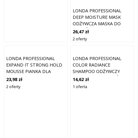
LONDA PROFESSIONAL
DEEP MOISTURE MASK
ODŻYWCZA MASKA DO
WŁOSÓW SUCHYCH 200 ML
26,47 zł
2 oferty
LONDA PROFESSIONAL
LONDA PROFESSIONAL
EXPAND IT STRONG HOLD
COLOR RADIANCE
MOUSSE PIANKA DLA
SHAMPOO ODŻYWCZY
SILNEGO UTRWALENIA 200
SZAMPON DO WŁOSÓW
23,98 zł
14,62 zł
ML
FARBOWANYCH 250 ML
2 oferty
1 oferta