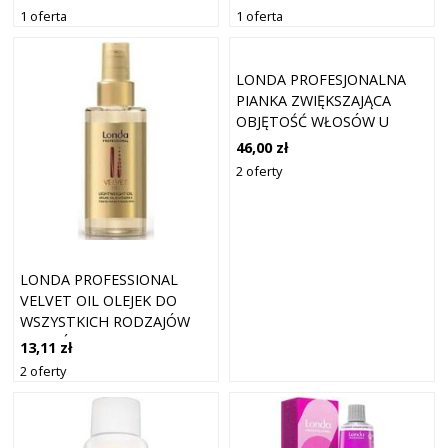
PUSZENIU SIĘ WŁOSÓW 750
WŁOSÓW FARBOWANYCH
1 oferta
1 oferta
ML
200 ML
LONDA PROFESJONALNA
PIANKA ZWIĘKSZAJĄCA
OBJĘTOŚĆ WŁOSÓW U
NASADY LIFT IT 200 ML
46,00 zł
2 oferty
LONDA PROFESSIONAL
VELVET OIL OLEJEK DO
WSZYSTKICH RODZAJÓW
WŁOSÓW 30 ML
13,11 zł
2 oferty