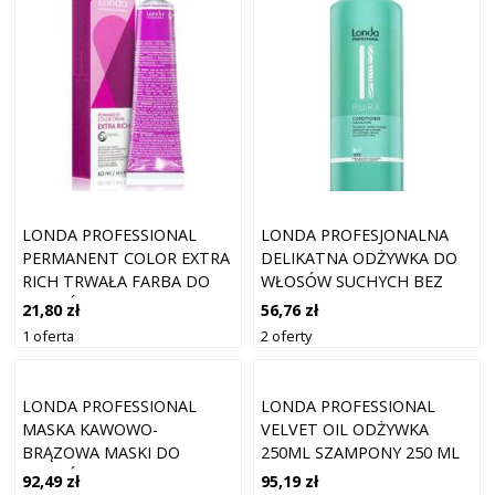
LONDA PROFESSIONAL
LONDA PROFESJONALNA
PERMANENT COLOR EXTRA
DELIKATNA ODŻYWKA DO
RICH TRWAŁA FARBA DO
WŁOSÓW SUCHYCH BEZ
WŁOSÓW 3/0 60 ML
POŁYSKU PURA -
21,80 zł
56,76 zł
POJEMNOŚĆ: 1000 ML
1 oferta
2 oferty
LONDA PROFESSIONAL
LONDA PROFESSIONAL
MASKA KAWOWO-
VELVET OIL ODŻYWKA
BRĄZOWA MASKI DO
250ML SZAMPONY 250 ML
WŁOSÓW 200 ML DAMSKI
92,49 zł
95,19 zł