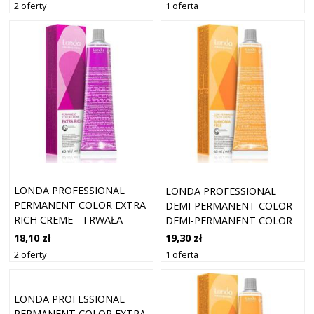
DO WŁOSÓW 0/66
2 oferty
1 oferta
LONDA PROFESSIONAL
LONDA PROFESSIONAL
PERMANENT COLOR EXTRA
DEMI-PERMANENT COLOR
RICH CREME - TRWAŁA
DEMI-PERMANENT COLOR
KREMOWA KOLORYZACJA
CREME DEMI-
18,10 zł
19,30 zł
DO WŁOSÓW 7/4
PERMANENTNA FARBA DO
2 oferty
1 oferta
WŁOSÓW BEZ AMONIAKU
ODCIEŃ 60 ML
LONDA PROFESSIONAL
PERMANENT COLOR EXTRA