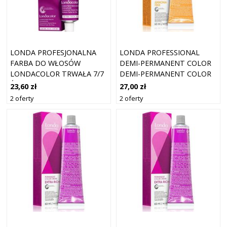
LONDA PROFESJONALNA
LONDA PROFESSIONAL
FARBA DO WŁOSÓW
DEMI-PERMANENT COLOR
LONDACOLOR TRWAŁA 7/7
DEMI-PERMANENT COLOR
ŚREDNI BLOND BRĄZOWY
CREME DEMI-
23,60 zł
27,00 zł
60 ML
PERMANENTNA FARBA DO
2 oferty
2 oferty
WŁOSÓW ODCIEŃ 8/71 60
ML