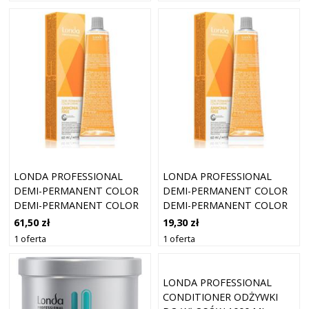
WŁOSÓW ODCIEŃ 7/73 60
ML
LONDA PROFESSIONAL
LONDA PROFESSIONAL
DEMI-PERMANENT COLOR
DEMI-PERMANENT COLOR
DEMI-PERMANENT COLOR
DEMI-PERMANENT COLOR
CREME DEMI-
CREME DEMI-
61,50 zł
19,30 zł
PERMANENTNA FARBA DO
PERMANENTNA FARBA DO
1 oferta
1 oferta
WŁOSÓW ODCIEŃ 60 ML
WŁOSÓW ODCIEŃ 0/45 60
ML
LONDA PROFESSIONAL
CONDITIONER ODŻYWKI