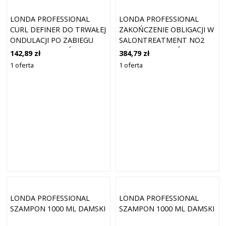
LONDA PROFESSIONAL
LONDA PROFESSIONAL
CURL DEFINER DO TRWAŁEJ
ZAKOŃCZENIE OBLIGACJI W
ONDULACJI PO ZABIEGU
SALONTREATMENT NO2
MASKI DO WŁOSÓW 1000
MASKI DO WŁOSÓW 750 ML
142,89 zł
384,79 zł
ML
DAMSKI
1 oferta
1 oferta
LONDA PROFESSIONAL
LONDA PROFESSIONAL
SZAMPON 1000 ML DAMSKI
SZAMPON 1000 ML DAMSKI