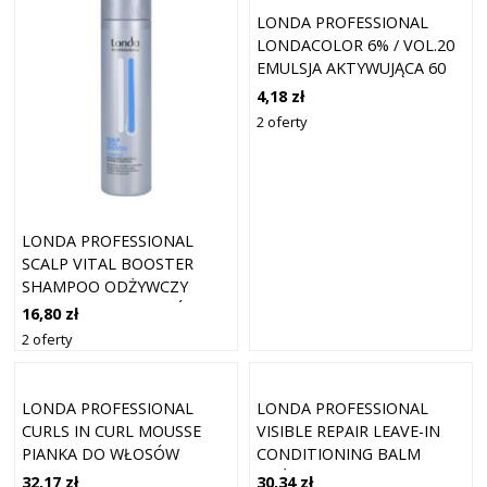
LONDA PROFESSIONAL
LONDACOLOR 6% / VOL.20
EMULSJA AKTYWUJĄCA 60
ML
4,18 zł
2 oferty
LONDA PROFESSIONAL
SCALP VITAL BOOSTER
SHAMPOO ODŻYWCZY
SZAMPON DO WŁOSÓW
16,80 zł
OSŁABIONYCH 250 ML
2 oferty
LONDA PROFESSIONAL
LONDA PROFESSIONAL
CURLS IN CURL MOUSSE
VISIBLE REPAIR LEAVE-IN
PIANKA DO WŁOSÓW
CONDITIONING BALM
KRĘCONYCH 200 ML
ODŻYWKA BEZ
32,17 zł
30,34 zł