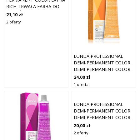
RICH TRWAŁA FARBA DO
WŁOSÓW 7/ 60 ML
21,10 zł
2 oferty
LONDA PROFESSIONAL
DEMI-PERMANENT COLOR
DEMI-PERMANENT COLOR
CREME DEMI-
24,00 zł
PERMANENTNA FARBA DO
1 oferta
WŁOSÓW ODCIEŃ 6/7 60 ML
LONDA PROFESSIONAL
DEMI-PERMANENT COLOR
DEMI-PERMANENT COLOR
CREME DEMI-
20,00 zł
PERMANENTNA FARBA DO
2 oferty
WŁOSÓW ODCIEŃ 60 ML