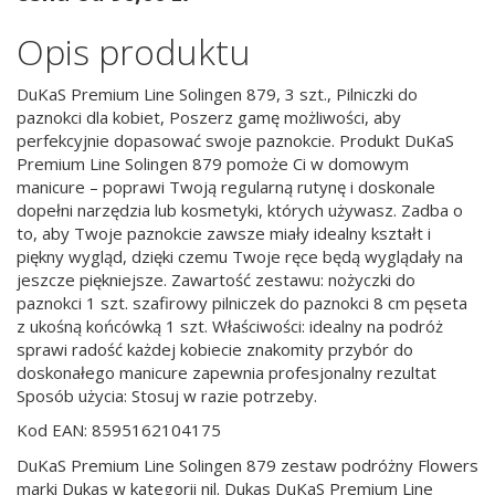
Opis produktu
DuKaS Premium Line Solingen 879, 3 szt., Pilniczki do
paznokci dla kobiet, Poszerz gamę możliwości, aby
perfekcyjnie dopasować swoje paznokcie. Produkt DuKaS
Premium Line Solingen 879 pomoże Ci w domowym
manicure – poprawi Twoją regularną rutynę i doskonale
dopełni narzędzia lub kosmetyki, których używasz. Zadba o
to, aby Twoje paznokcie zawsze miały idealny kształt i
piękny wygląd, dzięki czemu Twoje ręce będą wyglądały na
jeszcze piękniejsze. Zawartość zestawu: nożyczki do
paznokci 1 szt. szafirowy pilniczek do paznokci 8 cm pęseta
z ukośną końcówką 1 szt. Właściwości: idealny na podróż
sprawi radość każdej kobiecie znakomity przybór do
doskonałego manicure zapewnia profesjonalny rezultat
Sposób użycia: Stosuj w razie potrzeby.
Kod EAN: 8595162104175
DuKaS Premium Line Solingen 879 zestaw podróżny Flowers
marki Dukas w kategorii nil. Dukas DuKaS Premium Line