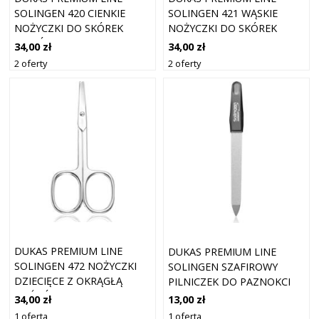
SOLINGEN 420 CIENKIE
SOLINGEN 421 WĄSKIE
NOŻYCZKI DO SKÓREK
NOŻYCZKI DO SKÓREK
WOKÓŁ PAZNOKCI 9 CM
PAZNOKCI 9 CM
34,00 zł
34,00 zł
2 oferty
2 oferty
DUKAS PREMIUM LINE
DUKAS PREMIUM LINE
SOLINGEN 472 NOŻYCZKI
SOLINGEN SZAFIROWY
DZIECIĘCE Z OKRĄGŁĄ
PILNICZEK DO PAZNOKCI
KOŃCÓWKĄ 9 CM
DO PAZNOKCI 13 CM
34,00 zł
13,00 zł
1 oferta
1 oferta