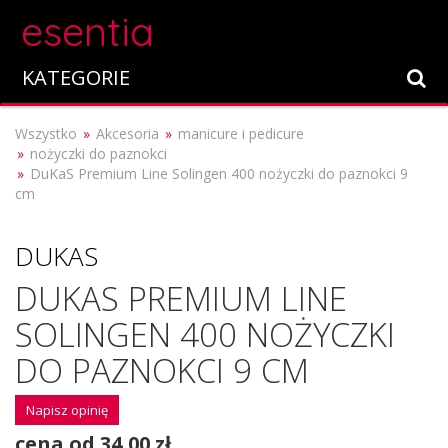
esentia
KATEGORIE
Wszystko
Akcesoria
manicure i pedicure
nożyczki do paznokci
DuKaS Premium Line Solingen 400 nożyczki do paznokci 9
cm
DUKAS
DUKAS PREMIUM LINE
SOLINGEN 400 NOŻYCZKI
DO PAZNOKCI 9 CM
Napisz opinię
cena od 34,00 zł