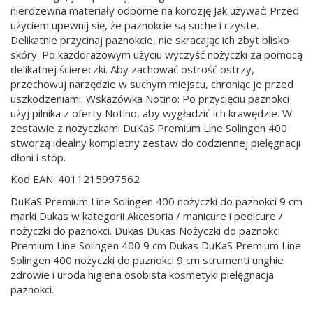
nierdzewna materiały odporne na korozję Jak używać: Przed
użyciem upewnij się, że paznokcie są suche i czyste.
Delikatnie przycinaj paznokcie, nie skracając ich zbyt blisko
skóry. Po każdorazowym użyciu wyczyść nożyczki za pomocą
delikatnej ściereczki. Aby zachować ostrość ostrzy,
przechowuj narzędzie w suchym miejscu, chroniąc je przed
uszkodzeniami. Wskazówka Notino: Po przycięciu paznokci
użyj pilnika z oferty Notino, aby wygładzić ich krawędzie. W
zestawie z nożyczkami DuKaS Premium Line Solingen 400
stworzą idealny kompletny zestaw do codziennej pielęgnacji
dłoni i stóp.
Kod EAN: 4011215997562
DuKaS Premium Line Solingen 400 nożyczki do paznokci 9 cm
marki Dukas w kategorii Akcesoria / manicure i pedicure /
nożyczki do paznokci. Dukas Dukas Nożyczki do paznokci
Premium Line Solingen 400 9 cm Dukas DuKaS Premium Line
Solingen 400 nożyczki do paznokci 9 cm strumenti unghie
zdrowie i uroda higiena osobista kosmetyki pielęgnacja
paznokci.