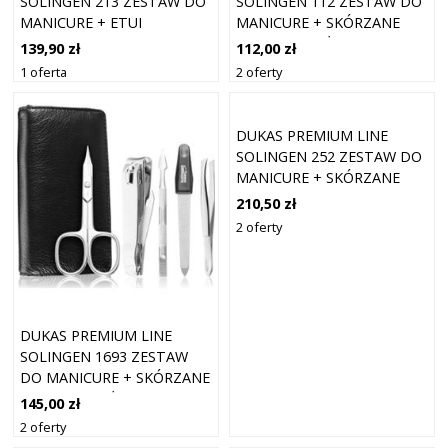
SOLINGEN 213 ZESTAW DO
SOLINGEN 112 ZESTAW DO
MANICURE + ETUI
MANICURE + SKÓRZANE
ETUI DLA MĘŻCZYZN
139,90 zł
112,00 zł
1 oferta
2 oferty
DUKAS PREMIUM LINE
SOLINGEN 252 ZESTAW DO
MANICURE + SKÓRZANE
ETUI BLACK
210,50 zł
2 oferty
DUKAS PREMIUM LINE
SOLINGEN 1693 ZESTAW
DO MANICURE + SKÓRZANE
ETUI DLA MĘŻCZYZN
145,00 zł
2 oferty