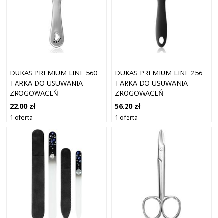
DUKAS PREMIUM LINE 560
DUKAS PREMIUM LINE 256
TARKA DO USUWANIA
TARKA DO USUWANIA
ZROGOWACEŃ
ZROGOWACEŃ
DWUSTRONNY SILVER 17.5
DWUSTRONNY BLACK 25.5
22,00 zł
56,20 zł
CM
CM
1 oferta
1 oferta