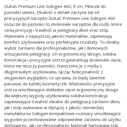
DuKaS Premium Line Solingen 400, 9 cm, Pilniczki do
paznokci unisex, Dbałość o detale zaczyna się od
precyzyjnych narzędzi DuKaS Premium Line Solingen 400
nożyczki do paznokci to doskonałe narzędzie dla osób, które
cenią precyzję i trwałość w pielęgnacji dłoni oraz stóp.
Wykonane z najwyższej jakości materiałów, zapewniają
komfort użytkowania oraz perfekcyjne rezultaty. To idealny
wybór zarówno dla profesjonalistów, jak i domowych
entuzjastów pielęgnacji. Ich ergonomiczny design, solidna
konstrukcja i precyzyjne ostrza gwarantują doskonałe cięcie,
które nie niszczy paznokci. Stworzono je z myślą o
długotrwałym użytkowaniu, łącząc funkcjonalność z
eleganckim wyglądem, co sprawia, że będą świetnie
pasować do każdej kosmetyczki. Właściwości: precyzyjne
ostrza umożliwiające dokładne cięcie ergonomiczny design
dla większej wygody użytkowania solidna konstrukcja
zapewniająca trwałość idealne do pielęgnacji zarówno dłoni,
jak i stóp wykonane w słynącej z jakości niemieckiej
manufakturze Solingen kompaktowe rozmiary umożliwiające
wygodne przechowywanie odpowiednie zarówno do użytku
domowego, jak i profesjonalnego Materiał: hartowana stal