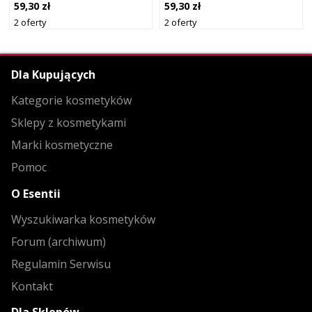
DE LATTE 15 ML
EM ORANGE 15 ML
59,30 zł
59,30 zł
2 oferty
2 oferty
Dla Kupujących
Kategorie kosmetyków
Sklepy z kosmetykami
Marki kosmetyczne
Pomoc
O Esentii
Wyszukiwarka kosmetyków
Forum (archiwum)
Regulamin Serwisu
Kontakt