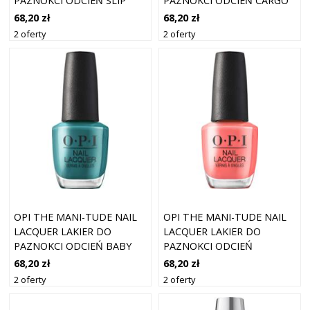
PAZNOKCI ODCIEŃ SLIP
PAZNOKCI ODCIEŃ CARGO
DRESSED UP 15 ML
ALL OUT 15 ML
68,20 zł
68,20 zł
2 oferty
2 oferty
OPI THE MANI-TUDE NAIL
OPI THE MANI-TUDE NAIL
LACQUER LAKIER DO
LACQUER LAKIER DO
PAZNOKCI ODCIEŃ BABY
PAZNOKCI ODCIEŃ
TEE-L 15 ML
BUBBLEGUM GOTH 15 ML
68,20 zł
68,20 zł
2 oferty
2 oferty