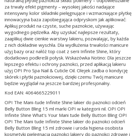
naturalną płytkę paznokcia Skład: polimery – odpowiedzialne
za trwały efekt pigmenty – wysokiej jakości nadające
intensywny kolor składniki pielęgnujące i wzmacniające płytkę
innowacyjna baza zapobiegająca odpryskom Jak aplikować:
Aplikuj produkt na czyste, suche paznokcie, używając
wygodnego pędzelka. Aby uzyskać najlepsze rezultaty,
zaaplikuj dwie cienkie warstwy lakieru, pozwalając, by każda
z nich dokładnie wyschła. Dla wydłużenia trwałości manicure
użyj bazy oraz nałóż top coat z serii Infinite Shine, który
dodatkowo podkreśli połysk. Wskazówka Notino: Dla jeszcze
lepszego efektu i ochrony paznokci, przed aplikacją lakieru
użyj OPI Pro Spa Nail & Cuticle Oil. Olejek zadba o kondycję
skórek i płytki paznokciowej, dzięki czemu Twój manicure
będzie wyglądał na jeszcze bardziej profesjonalny.
Kod EAN: 4064665229011
OPI The Mani-tude Infinite Shine lakier do paznokci odcień
Belly Button Bling 15 ml marki OPI w kategorii nil. OPI OPI
Infinite Shine What's Your Mani tude Belly Button Bling OPI
OPI The Mani tude Infinite Shine lakier do paznokci odcień
Belly Button Bling 15 ml zdrowie i uroda higiena osobista
kosmetyki pielęgnacja paznokci lakiery do paznokci zdrowie i