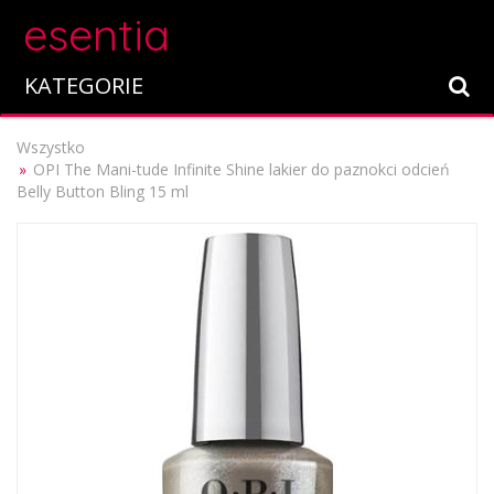
esentia
KATEGORIE
Wszystko
OPI The Mani-tude Infinite Shine lakier do paznokci odcień
Belly Button Bling 15 ml