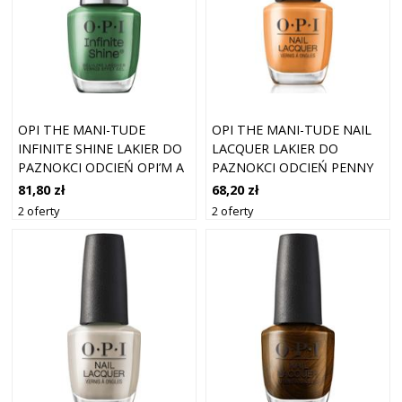
OPI THE MANI-TUDE
OPI THE MANI-TUDE NAIL
INFINITE SHINE LAKIER DO
LACQUER LAKIER DO
PAZNOKCI ODCIEŃ OPI’M A
PAZNOKCI ODCIEŃ PENNY
SUPERMODEL 15 ML
LOAFER LANE 15 ML
81,80 zł
68,20 zł
2 oferty
2 oferty