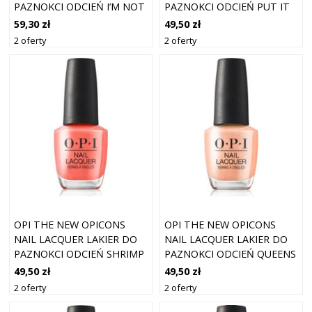
PAZNOKCI ODCIEŃ I’M NOT
PAZNOKCI ODCIEŃ PUT IT
REALLY AN INFLUENCER 15
IN AIRPLANE MODE 15 ML
59,30 zł
49,50 zł
ML
2 oferty
2 oferty
OPI THE NEW OPICONS
OPI THE NEW OPICONS
NAIL LACQUER LAKIER DO
NAIL LACQUER LAKIER DO
PAZNOKCI ODCIEŃ SHRIMP
PAZNOKCI ODCIEŃ QUEENS
COCKTAIL 15 ML
RULE 15 ML
49,50 zł
49,50 zł
2 oferty
2 oferty