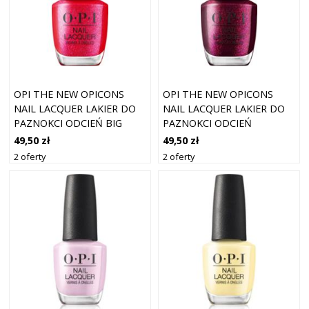
OPI THE NEW OPICONS
OPI THE NEW OPICONS
NAIL LACQUER LAKIER DO
NAIL LACQUER LAKIER DO
PAZNOKCI ODCIEŃ BIG
PAZNOKCI ODCIEŃ
APPLE ENERGY 15 ML
LINCOLN PARK AFTER
49,50 zł
49,50 zł
BRUNCH 15 ML
2 oferty
2 oferty