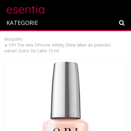
esentia
KATEGORIE
Wszystko
OPI The new OPIcons Infinity Shine lakier do paznokci
odcień Dulce De Latte 15 ml