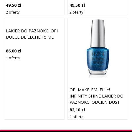
DON’T KNOW SUZI 15 ML
BATHTIME BUBBLY 15 ML
49,50 zł
49,50 zł
2 oferty
2 oferty
LAKIER DO PAZNOKCI OPI
DULCE DE LECHE 15 ML
86,00 zł
1 oferta
OPI MAKE ‘EM JELLY!
INFINITY SHINE LAKIER DO
PAZNOKCI ODCIEŃ DUST
THE COMPETITION 15 ML
82,10 zł
1 oferta