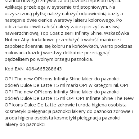
standardowego zmywacza do paznokci Sposób użycia:
Aplikacja przebiega w systemie trójstopniowym. Na
oczyszczoną płytkę należy nałożyć odpowiednią bazę, a
następnie dwie cienkie warstwy lakieru kolorowego. Po
odczekaniu chwili całość należy zabezpieczyć warstwą
nawierzchniową Top Coat z serii Infinity Shine. Wskazówka
Notino: Aby dodatkowo przedłużyć trwałość manicure i
zapobiec ścieraniu się koloru na końcówkach, warto podczas
malowania każdej warstwy delikatnie przeciągnąć
pędzelkiem po wolnym brzegu paznokcia.
Kod EAN: 4064665288643
OPI The new OPIcons Infinity Shine lakier do paznokci
odcień Dulce De Latte 15 ml marki OPI w kategorii nil. OPI
OPI The new OPIcons Infinity Shine lakier do paznokci
odcień Dulce De Latte 15 ml OPI OPI Infinite Shine The New
OPIcons Dulce De Latte zdrowie i uroda higiena osobista
kosmetyki pielęgnacja paznokci lakiery do paznokci zdrowie i
uroda higiena osobista kosmetyki pielęgnacja paznokci
lakiery do paznokci.