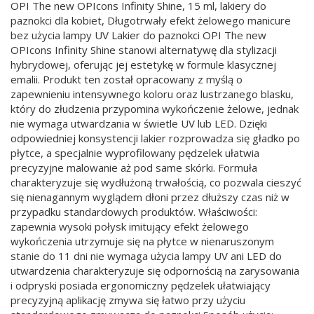
OPI The new OPIcons Infinity Shine, 15 ml, lakiery do
paznokci dla kobiet, Długotrwały efekt żelowego manicure
bez użycia lampy UV Lakier do paznokci OPI The new
OPIcons Infinity Shine stanowi alternatywę dla stylizacji
hybrydowej, oferując jej estetykę w formule klasycznej
emalii. Produkt ten został opracowany z myślą o
zapewnieniu intensywnego koloru oraz lustrzanego blasku,
który do złudzenia przypomina wykończenie żelowe, jednak
nie wymaga utwardzania w świetle UV lub LED. Dzięki
odpowiedniej konsystencji lakier rozprowadza się gładko po
płytce, a specjalnie wyprofilowany pędzelek ułatwia
precyzyjne malowanie aż pod same skórki. Formuła
charakteryzuje się wydłużoną trwałością, co pozwala cieszyć
się nienagannym wyglądem dłoni przez dłuższy czas niż w
przypadku standardowych produktów. Właściwości:
zapewnia wysoki połysk imitujący efekt żelowego
wykończenia utrzymuje się na płytce w nienaruszonym
stanie do 11 dni nie wymaga użycia lampy UV ani LED do
utwardzenia charakteryzuje się odpornością na zarysowania
i odpryski posiada ergonomiczny pędzelek ułatwiający
precyzyjną aplikację zmywa się łatwo przy użyciu