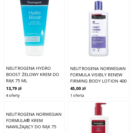
NEUTROGENA HYDRO
NEUTROGENA NORWEGIAN
BOOST ŻELOWY KREM DO
FORMULA VISIBLY RENEW
RĄK 75 ML
FIRMING BODY LOTION 400
ML
13,79 zł
45,00 zł
4 oferty
1 oferta
NEUTROGENA NORWEGIAN
FORMULA® KREM
NAWILŻAJĄCY DO RĄK 75
ML