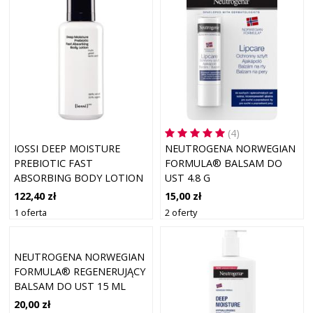
(4)
IOSSI DEEP MOISTURE
NEUTROGENA NORWEGIAN
PREBIOTIC FAST
FORMULA® BALSAM DO
ABSORBING BODY LOTION
UST 4.8 G
BALSAMY DO CIAŁA 200 ML
122,40 zł
15,00 zł
1 oferta
2 oferty
NEUTROGENA NORWEGIAN
FORMULA® REGENERUJĄCY
BALSAM DO UST 15 ML
20,00 zł