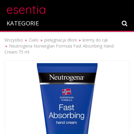
esentia
KATEGORIE
Wszystko
Ciało
pielęgnacja dłoni
kremy do rąk
Neutrogena Norwegian Formula Fast Absorbing Hand
Cream 75 ml