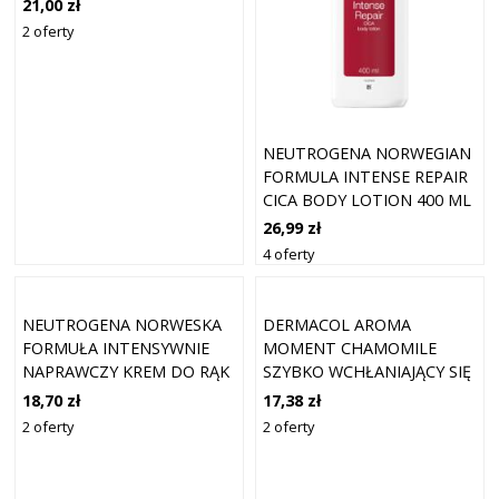
21,00 zł
2 oferty
NEUTROGENA NORWEGIAN
FORMULA INTENSE REPAIR
CICA BODY LOTION 400 ML
26,99 zł
4 oferty
NEUTROGENA NORWESKA
DERMACOL AROMA
FORMUŁA INTENSYWNIE
MOMENT CHAMOMILE
NAPRAWCZY KREM DO RĄK
SZYBKO WCHŁANIAJĄCY SIĘ
CICA 50ML
KREM DO RĄK 150 ML
18,70 zł
17,38 zł
2 oferty
2 oferty