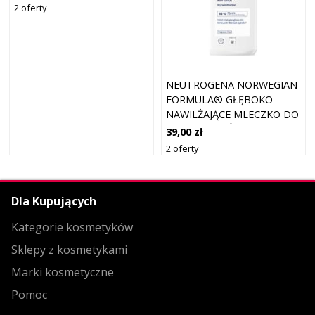
2 oferty
NEUTROGENA NORWEGIAN
FORMULA® GŁĘBOKO
NAWILŻAJĄCE MLECZKO DO
CIAŁA DO SKÓRY
39,00 zł
WRAŻLIWEJ 400 ML
2 oferty
Dla Kupujących
Kategorie kosmetyków
Sklepy z kosmetykami
Marki kosmetyczne
Pomoc