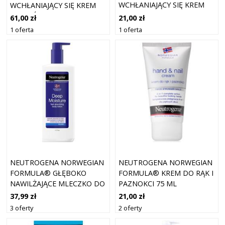
WCHŁANIAJĄCY SIĘ KREM
WCHŁANIAJĄCY SIĘ KREM
DO RĄK 75 ML
DO STÓP 100 ML
21,00 zł
61,00 zł
1 oferta
1 oferta
NEUTROGENA NORWEGIAN
NEUTROGENA NORWEGIAN
FORMULA® GŁĘBOKO
FORMULA® KREM DO RĄK I
NAWILŻAJĄCE MLECZKO DO
PAZNOKCI 75 ML
CIAŁA 400 ML
37,99 zł
21,00 zł
3 oferty
2 oferty