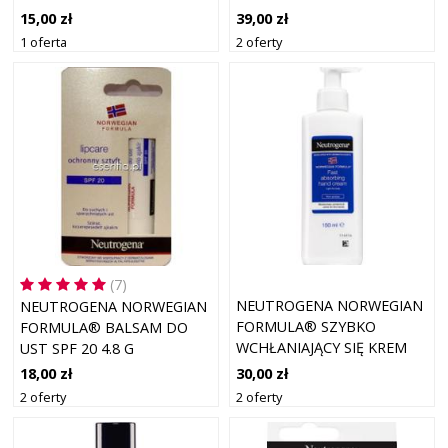
LOTION
39,00 zł
15,00 zł
2 oferty
1 oferta
(7)
NEUTROGENA NORWEGIAN
NEUTROGENA NORWEGIAN
FORMULA® SZYBKO
FORMULA® BALSAM DO
WCHŁANIAJĄCY SIĘ KREM
UST SPF 20 4.8 G
DO RĄK 150 ML
30,00 zł
18,00 zł
2 oferty
2 oferty