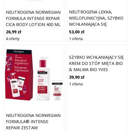
NEUTROGENA LEKKA,
NEUTROGENA NORWEGIAN
WIELOFUNKCYJNA, SZYBKO
FORMULA INTENSE REPAIR
WCHŁANIAJĄCA SIĘ
CICA BODY LOTION 400 ML
ODŻYWKA 200 ML
53,00 zł
26,99 zł
1 oferta
4 oferty
SZYBKO WCHŁANIAJĄCY SIĘ
KREM DO STÓP MIĘTA BIO
& MALWA BIO YVES
ROCHER
39,90 zł
1 oferta
NEUTROGENA NORWEGIAN
FORMULA® INTENSE
REPAIR ZESTAW