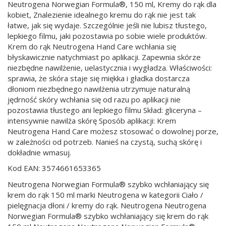
Neutrogena Norwegian Formula®, 150 ml, Kremy do rąk dla
kobiet, Znalezienie idealnego kremu do rąk nie jest tak
łatwe, jak się wydaje. Szczególnie jeśli nie lubisz tłustego,
lepkiego filmu, jaki pozostawia po sobie wiele produktów.
Krem do rąk Neutrogena Hand Care wchłania się
błyskawicznie natychmiast po aplikacji. Zapewnia skórze
niezbędne nawilżenie, uelastycznia i wygładza. Właściwości:
sprawia, że skóra staje się miękka i gładka dostarcza
dłoniom niezbędnego nawilżenia utrzymuje naturalną
jędrność skóry wchłania się od razu po aplikacji nie
pozostawia tłustego ani lepkiego filmu Skład: gliceryna –
intensywnie nawilża skórę Sposób aplikacji: Krem
Neutrogena Hand Care możesz stosować o dowolnej porze,
w zależności od potrzeb. Nanieś na czystą, suchą skórę i
dokładnie wmasuj.
Kod EAN: 3574661653365
Neutrogena Norwegian Formula® szybko wchłaniający się
krem do rąk 150 ml marki Neutrogena w kategorii Ciało /
pielęgnacja dłoni / kremy do rąk. Neutrogena Neutrogena
Norwegian Formula® szybko wchłaniający się krem do rąk