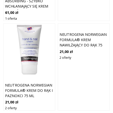
ABSORBING - SZYBKO
WCHŁANIAJĄCY SIĘ KREM
DO STÓP 100 ML
61,00 zł
1 oferta
NEUTROGENA NORWEGIAN
FORMULA® KREM
NAWILŻAJĄCY DO RĄK 75
ML
21,00 zł
2 oferty
NEUTROGENA NORWEGIAN
FORMULA® KREM DO RĄK I
PAZNOKCI 75 ML
21,00 zł
2 oferty