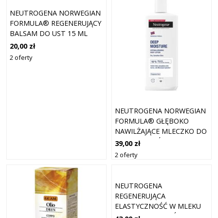
NEUTROGENA NORWEGIAN
FORMULA® REGENERUJĄCY
BALSAM DO UST 15 ML
20,00 zł
2 oferty
NEUTROGENA NORWEGIAN
FORMULA® GŁĘBOKO
NAWILŻAJĄCE MLECZKO DO
CIAŁA DO SKÓRY
39,00 zł
WRAŻLIWEJ 400 ML
2 oferty
NEUTROGENA
REGENERUJĄCA
ELASTYCZNOŚĆ W MLEKU
DO CIAŁA DLA SKÓRY