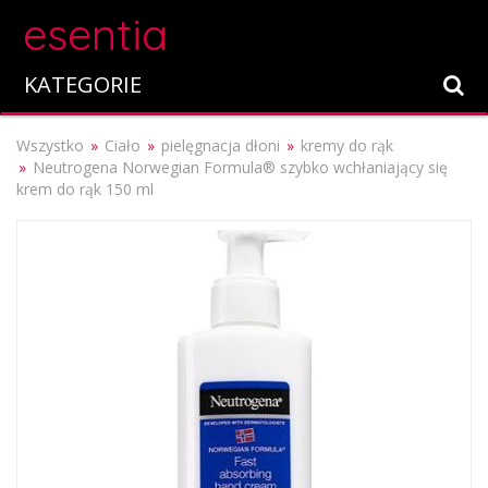
esentia
KATEGORIE
Wszystko
Ciało
pielęgnacja dłoni
kremy do rąk
Neutrogena Norwegian Formula® szybko wchłaniający się
krem do rąk 150 ml