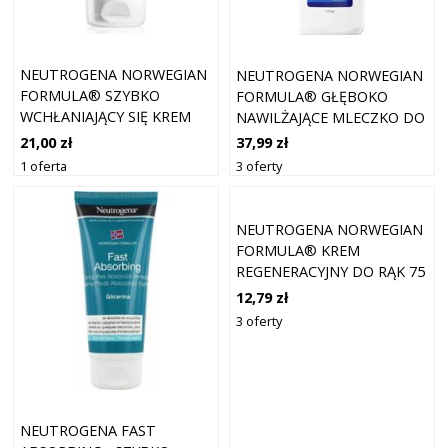
NEUTROGENA NORWEGIAN
NEUTROGENA NORWEGIAN
FORMULA® SZYBKO
FORMULA® GŁĘBOKO
WCHŁANIAJĄCY SIĘ KREM
NAWILŻAJĄCE MLECZKO DO
DO RĄK 75 ML
CIAŁA 400 ML
21,00 zł
37,99 zł
1 oferta
3 oferty
NEUTROGENA NORWEGIAN
FORMULA® KREM
REGENERACYJNY DO RĄK 75
ML
12,79 zł
3 oferty
NEUTROGENA FAST