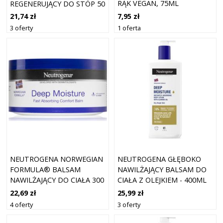
RĄK VEGAN, 75ML
REGENERUJĄCY DO STÓP 50
ML
7,95 zł
21,74 zł
1 oferta
3 oferty
NEUTROGENA NORWEGIAN
NEUTROGENA GŁĘBOKO
FORMULA® BALSAM
NAWILŻAJĄCY BALSAM DO
NAWILŻAJĄCY DO CIAŁA 300
CIAŁA Z OLEJKIEM - 400ML
ML
22,69 zł
25,99 zł
4 oferty
3 oferty