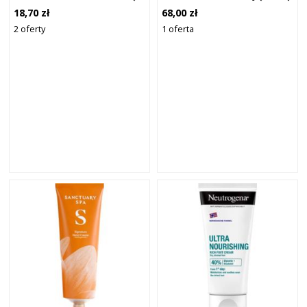
CICA 50ML
KREM DO RĄK KREMY DO
18,70 zł
68,00 zł
RĄK 75 ML MĘSKIE
2 oferty
1 oferta