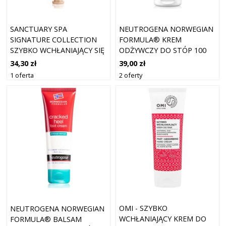
SANCTUARY SPA
NEUTROGENA NORWEGIAN
SIGNATURE COLLECTION
FORMULA® KREM
SZYBKO WCHŁANIAJĄCY SIĘ
ODŻYWCZY DO STÓP 100
KREM DO RĄK O DZIAŁANIU
ML
34,30 zł
39,00 zł
NAWILŻAJĄCYM 60 ML
1 oferta
2 oferty
OMI - SZYBKO
NEUTROGENA NORWEGIAN
WCHŁANIAJĄCY KREM DO
FORMULA® BALSAM