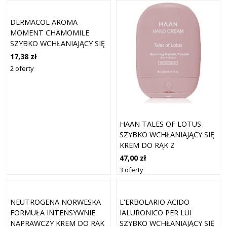
DERMACOL AROMA
MOMENT CHAMOMILE
SZYBKO WCHŁANIAJĄCY SIĘ
KREM DO RĄK 150 ML
17,38 zł
2 oferty
HAAN TALES OF LOTUS
SZYBKO WCHŁANIAJĄCY SIĘ
KREM DO RĄK Z
PREBIOTYKAMI 50 ML
47,00 zł
3 oferty
NEUTROGENA NORWESKA
L'ERBOLARIO ACIDO
FORMUŁA INTENSYWNIE
IALURONICO PER LUI
NAPRAWCZY KREM DO RĄK
SZYBKO WCHŁANIAJĄCY SIĘ