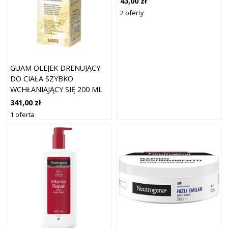
43,00 zł
SUCHEJ WIDOCZNY RENEW -
2 oferty
400ML
GUAM OLEJEK DRENUJĄCY
DO CIAŁA SZYBKO
WCHŁANIAJĄCY SIĘ 200 ML
341,00 zł
1 oferta