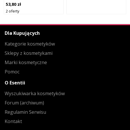
UPOMINKOWY DO
53,80 zł
NATYCHMIASTOWEJ
2 oferty
REGENERACJI
Dla Kupujących
Kategorie kosmetyków
Sklepy z kosmetykami
Marki kosmetyczne
Pomoc
O Esentii
Wyszukiwarka kosmetyków
Forum (archiwum)
Regulamin Serwisu
Kontakt