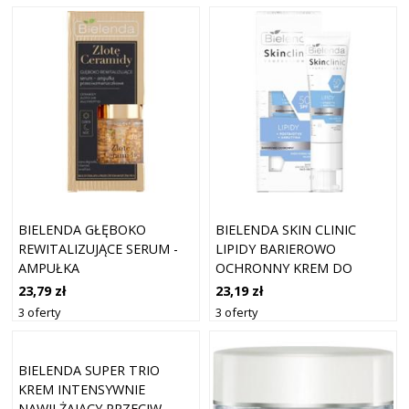
BIELENDA GŁĘBOKO
BIELENDA SKIN CLINIC
REWITALIZUJĄCE SERUM -
LIPIDY BARIEROWO
AMPUŁKA
OCHRONNY KREM DO
PRZECIWZMARSZCZKOWE
TWARZY SPF 50 40ML
23,79 zł
23,19 zł
DZIEŃ/NOC
3 oferty
3 oferty
BIELENDA SUPER TRIO
KREM INTENSYWNIE
NAWILŻAJĄCY PRZECIW