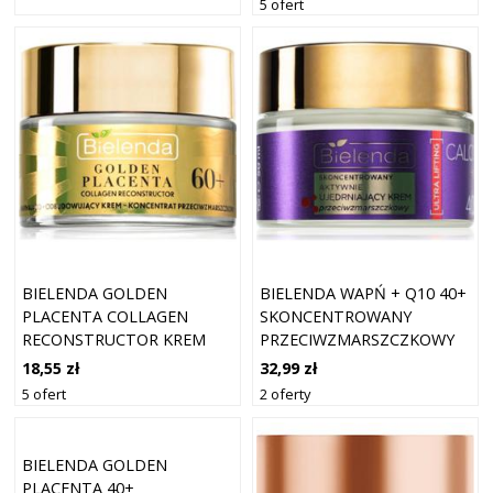
5 ofert
BIELENDA GOLDEN
BIELENDA WAPŃ + Q10 40+
PLACENTA COLLAGEN
SKONCENTROWANY
RECONSTRUCTOR KREM
PRZECIWZMARSZCZKOWY
UJĘDRNIAJĄCY 60+ 50 ML
KREM UJĘDRNIAJĄCY DO
18,55 zł
32,99 zł
TWARZY 50 ML
5 ofert
2 oferty
BIELENDA GOLDEN
PLACENTA 40+