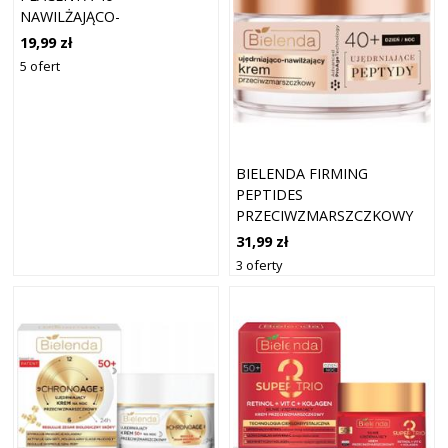
NAWILŻAJĄCO-
WYGŁADZAJĄCY KREM
19,99 zł
PRZECIWZMARSZCZKOWY
5 ofert
50 ML
BIELENDA FIRMING
PEPTIDES
PRZECIWZMARSZCZKOWY
KREM UJĘDRNIAJĄCY 40+ 50
31,99 zł
ML
3 oferty