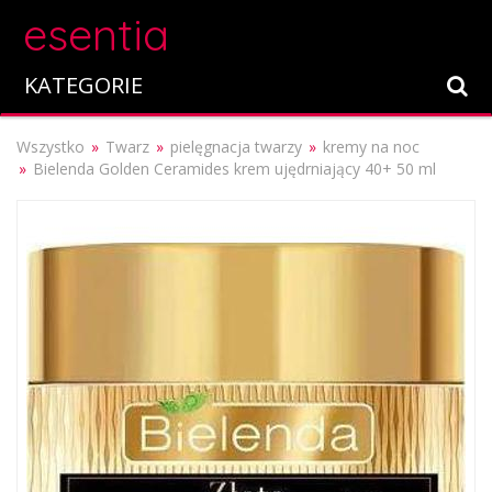
esentia
KATEGORIE
Wszystko
Twarz
pielęgnacja twarzy
kremy na noc
Bielenda Golden Ceramides krem ujędrniający 40+ 50 ml