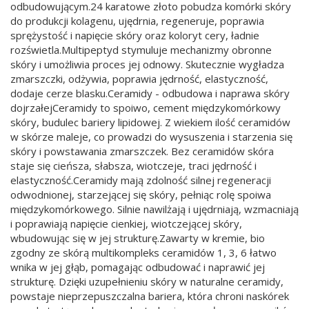
odbudowującym.24 karatowe złoto pobudza komórki skóry
do produkcji kolagenu, ujędrnia, regeneruje, poprawia
sprężystość i napięcie skóry oraz koloryt cery, ładnie
rozświetla.Multipeptyd stymuluje mechanizmy obronne
skóry i umożliwia proces jej odnowy. Skutecznie wygładza
zmarszczki, odżywia, poprawia jędrność, elastyczność,
dodaje cerze blasku.Ceramidy - odbudowa i naprawa skóry
dojrzałejCeramidy to spoiwo, cement międzykomórkowy
skóry, budulec bariery lipidowej. Z wiekiem ilość ceramidów
w skórze maleje, co prowadzi do wysuszenia i starzenia się
skóry i powstawania zmarszczek. Bez ceramidów skóra
staje się cieńsza, słabsza, wiotczeje, traci jędrność i
elastyczność.Ceramidy mają zdolność silnej regeneracji
odwodnionej, starzejącej się skóry, pełniąc rolę spoiwa
międzykomórkowego. Silnie nawilżają i ujędrniają, wzmacniają
i poprawiają napięcie cienkiej, wiotczejącej skóry,
wbudowując się w jej strukturę.Zawarty w kremie, bio
zgodny ze skórą multikompleks ceramidów 1, 3, 6 łatwo
wnika w jej głąb, pomagając odbudować i naprawić jej
strukturę. Dzięki uzupełnieniu skóry w naturalne ceramidy,
powstaje nieprzepuszczalna bariera, która chroni naskórek