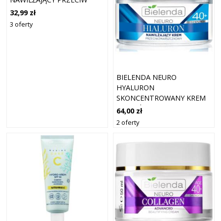
ZMARSZCZKOM 40+ 50 ML
32,99 zł
3 oferty
BIELENDA NEURO
HYALURON
SKONCENTROWANY KREM
NAWILŻAJĄCY O DZIAŁANIU
64,00 zł
WYGŁADZAJĄCYM 40+ 50
2 oferty
ML