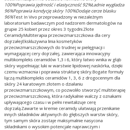
100%Poprawia jędrność i elastyczność 92%Ładnie wygładza
96%Poprawia kondycję skóry 100%Dodaje cerze blasku
96%
Test In Vivo przeprowadzony w niezależnym
laboratorium badawczym pod nadzorem dermatologów na
grupie 25 kobiet przez okres 3 tygodni.Złote
CeramidyMultiterapia przeciwzmarszczkowa dla cery
dojrzałejEkskluzywna linia kosmetyków
przeciwzmarszczkowych do trudnej w pielęgnacji i
wymagającej cery dojrzałej, zawierająca innowacyjny
multikompleks ceramidów 1,3 i 6, który łatwo wnika w głąb
skóry wypełniając luki w warstwie lipidowej naskórka, dzięki
czemu wzmacnia i poprawia strukturę skóry.Bogate formuły
łączą multikompleks ceramidów 1, 3, 6 z drogocennym dla
skóry 24 karatowym złotem o działaniu
przeciwzmarszczkowym, co pozwoliło stworzyć multiterapię
przeciwzmarszczkową, która radykalnie walczy z oznakami
upływającego czasu i w pełni rewitalizuje cerę
dojrzałą.Zawarte w kremie ceramidy ułatwiają przenikanie
innych składników aktywnych do głębszych warstw skóry,
tym samym skóra zostaje maksymalnie nasycona
składnikami o wysokim potencjale naprawczym i