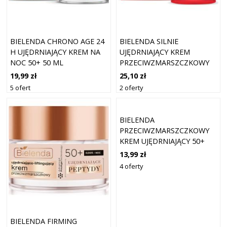
BIELENDA CHRONO AGE 24
BIELENDA SILNIE
H UJĘDRNIAJĄCY KREM NA
UJĘDRNIAJĄCY KREM
NOC 50+ 50 ML
PRZECIWZMARSZCZKOWY
RETINOL + VIT C +
19,99 zł
25,10 zł
KOLAGEN 50+, DZIEŃ/ NOC
5 ofert
2 oferty
BIELENDA
PRZECIWZMARSZCZKOWY
KREM UJĘDRNIAJĄCY 50+
13,99 zł
4 oferty
BIELENDA FIRMING