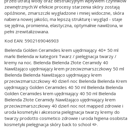
przed utratą wody oraz destrukcyjnym wpływem czynników
zewnętrznych.W efekcie procesy starzenia skóry zostają
opóźnione, zmarszczki wygładzone i mniej widoczne, skóra
nabiera nowej jakości, ma lepszą strukturę i wygląd - staje
się jędrna, promienna, elastyczna, optymalnie nawilżona, w
pełni zrewitalizowana.
Kod EAN: 5902169046903
Bielenda Golden Ceramides krem ujędrniający 40+ 50 ml
marki Bielenda w kategorii Twarz / pielęgnacja twarzy /
kremy na noc. Bielenda Bielenda Złote Ceramidy 40
Nawilżająco ujędrniający krem przeciwzmarszczkowy 50 ml
Bielenda Bielenda Nawilżająco ujędrniający krem
przeciwzmarszczkowy 40 dzień noc Bielenda Bielenda Krem
ujędrniający Golden Ceramides 40 50 ml Bielenda Bielenda
Golden Ceramides krem ujędrniający 40 50 ml Bielenda
Bielenda Złote Ceramidy Nawilżająco ujędrniający krem
przeciwzmarszczkowy 40 dzień noc not mapped zdrowie i
uroda kosmetyki i akcesoria pielęgnacja twarzy kremy do
twarzy prodotto cosmetico zdrowie i uroda higiena osobista
kosmetyki pielęgnacja skóry back to school ✏️.