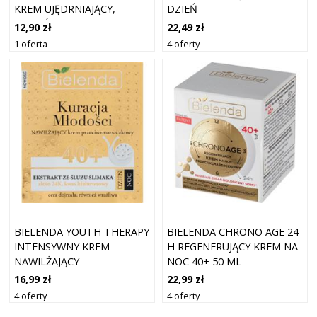
KREM UJĘDRNIAJĄCY,
DZIEŃ
ROZJAŚNIAJĄCY
PRZECIWZMARSZCZKOWY
12,90 zł
22,49 zł
PRZEBARWIENIA 50+
50 ML
1 oferta
4 oferty
BIELENDA YOUTH THERAPY
BIELENDA CHRONO AGE 24
INTENSYWNY KREM
H REGENERUJĄCY KREM NA
NAWILŻAJĄCY
NOC 40+ 50 ML
PRZECIWZMARSZCZKOWY
16,99 zł
22,99 zł
40+ 50 ML
4 oferty
4 oferty