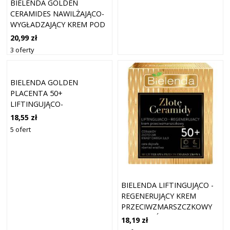
BIELENDA GOLDEN
CERAMIDES NAWILŻAJĄCO-
WYGŁADZAJĄCY KREM POD
OCZY 15 ML
20,99 zł
3 oferty
BIELENDA GOLDEN
PLACENTA 50+
LIFTINGUJĄCO-
UJĘDRNIAJĄCY KREM
18,55 zł
PRZECIWZMARSZCZKOWY
5 ofert
50 ML
BIELENDA LIFTINGUJĄCO -
REGENERUJĄCY KREM
PRZECIWZMARSZCZKOWY
50+, DZIEŃ/ NOC
18,19 zł