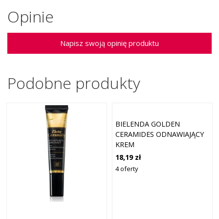
Opinie
Napisz swoją opinię produktu
Podobne produkty
BIELENDA GOLDEN
CERAMIDES ODNAWIAJĄCY
KREM
PRZECIWZMARSZCZKOWY
18,19 zł
70+ 50 ML
4 oferty