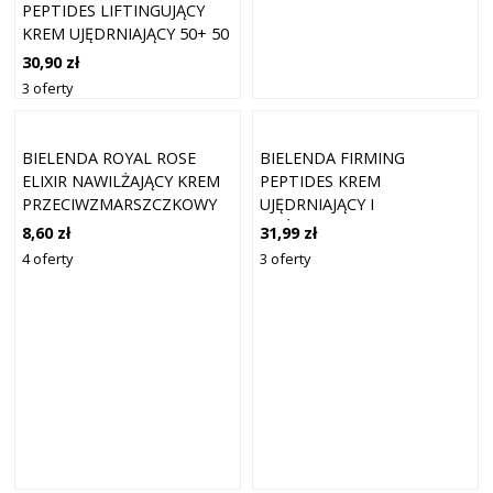
PEPTIDES LIFTINGUJĄCY
KREM UJĘDRNIAJĄCY 50+ 50
ML
30,90 zł
3 oferty
BIELENDA ROYAL ROSE
BIELENDA FIRMING
ELIXIR NAWILŻAJĄCY KREM
PEPTIDES KREM
PRZECIWZMARSZCZKOWY
UJĘDRNIAJĄCY I
40+ 50 ML
ODŻYWIAJĄCY 70+ 50 ML
8,60 zł
31,99 zł
4 oferty
3 oferty