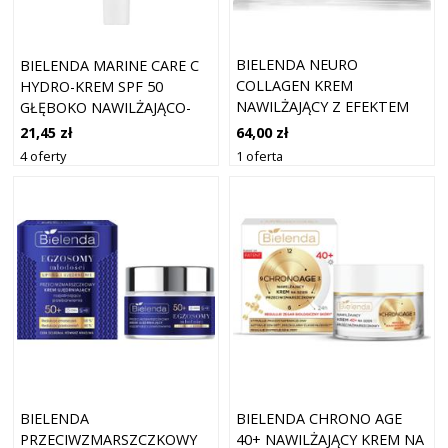
BIELENDA NEURO
BIELENDA MARINE CARE C
COLLAGEN KREM
HYDRO-KREM SPF 50
NAWILŻAJĄCY Z EFEKTEM
GŁĘBOKO NAWILŻAJĄCO-
PRZECIWZMARSZCZKOWYM
OCHRONNY 40 ML
64,00 zł
21,45 zł
40+ 50 ML
1 oferta
4 oferty
BIELENDA
BIELENDA CHRONO AGE
PRZECIWZMARSZCZKOWY
40+ NAWILŻAJĄCY KREM NA