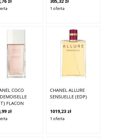
,76 zł
305,32 zł
ferta
1 oferta
ANEL COCO
CHANEL ALLURE
DEMOISELLE
SENSUELLE (EDP)
DT) FLACON
,99 zł
1019,23 zł
ferta
1 oferta