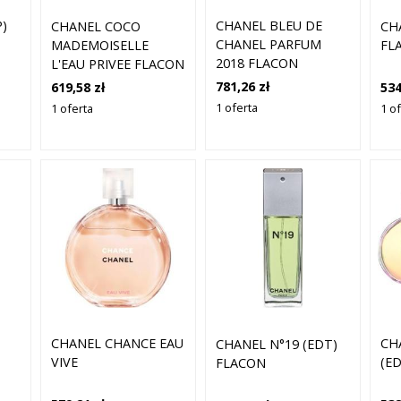
P)
CHANEL BLEU DE
CHANEL COCO
CH
CHANEL PARFUM
MADEMOISELLE
FL
2018 FLACON
L'EAU PRIVEE FLACON
781,26 zł
619,58 zł
534
1 oferta
1 oferta
1 o
CHANEL CHANCE EAU
CH
CHANEL N°19 (EDT)
VIVE
(E
FLACON