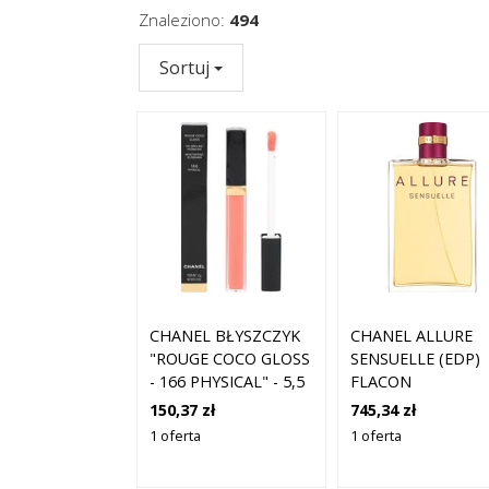
Znaleziono:
494
Sortuj
CHANEL BŁYSZCZYK
CHANEL ALLURE
"ROUGE COCO GLOSS
SENSUELLE (EDP)
- 166 PHYSICAL" - 5,5
FLACON
G ROZMIAR: ONESIZE
150,37 zł
745,34 zł
1 oferta
1 oferta