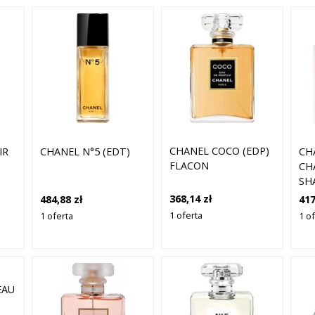
CHANEL COCO (EDP)
IR
CHANEL N°5 (EDT)
CH
FLACON
CH
SH
368,14 zł
484,88 zł
417
1 oferta
1 oferta
1 o
EAU