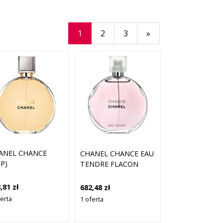
1
2
3
»
ANEL CHANCE
CHANEL CHANCE EAU
P)
TENDRE FLACON
,81 zł
682,48 zł
ferta
1 oferta