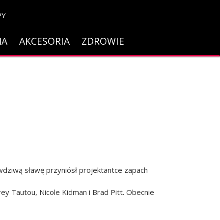
PY
NA
AKCESORIA
ZDROWIE
wdziwą sławę przyniósł projektantce zapach
y Tautou, Nicole Kidman i Brad Pitt. Obecnie