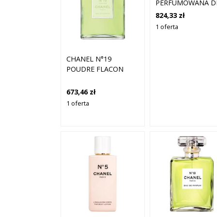
PERFUMOWANA D
KOBIET 100 ML
824,33 zł
1 oferta
CHANEL N°19
POUDRE FLACON
673,46 zł
1 oferta