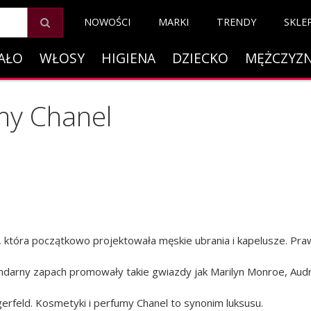
NOWOŚCI
MARKI
TRENDY
SKLE
AŁO
WŁOSY
HIGIENA
DZIECKO
MĘŻCZYZ
my Chanel
która początkowo projektowała męskie ubrania i kapelusze. Pra
arny zapach promowały takie gwiazdy jak Marilyn Monroe, Audre
feld. Kosmetyki i perfumy Chanel to synonim luksusu.