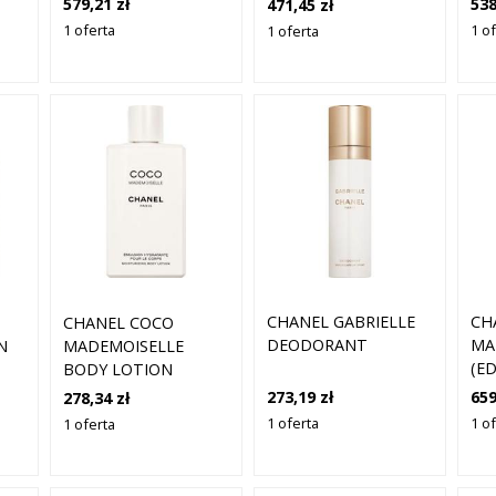
579,21 zł
538
471,45 zł
1 oferta
1 o
1 oferta
CHANEL GABRIELLE
CH
CHANEL COCO
DEODORANT
MA
N
MADEMOISELLE
(E
BODY LOTION
273,19 zł
659
278,34 zł
1 oferta
1 o
1 oferta