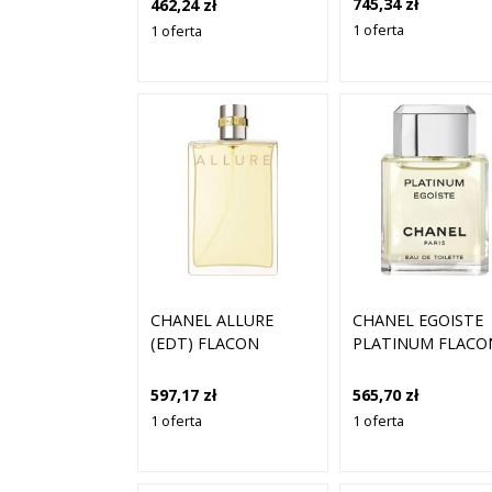
745,34 zł
462,24 zł
CHRONI – ŁAGODZI –
1 oferta
1 oferta
PRZYWRACA BLASK
SERUM NAWILŻAJĄCE
50 ML
CHANEL ALLURE
CHANEL EGOISTE
(EDT) FLACON
PLATINUM FLACO
597,17 zł
565,70 zł
1 oferta
1 oferta