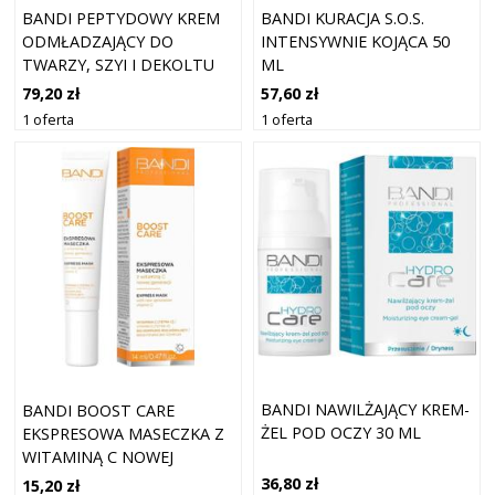
BANDI PEPTYDOWY KREM
BANDI KURACJA S.O.S.
ODMŁADZAJĄCY DO
INTENSYWNIE KOJĄCA 50
TWARZY, SZYI I DEKOLTU
ML
79,20 zł
57,60 zł
1 oferta
1 oferta
BANDI NAWILŻAJĄCY KREM-
BANDI BOOST CARE
ŻEL POD OCZY 30 ML
EKSPRESOWA MASECZKA Z
WITAMINĄ C NOWEJ
GENERACJI, 14ML
36,80 zł
15,20 zł