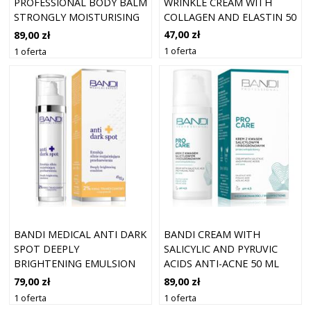
WRINKLE CREAM WITH
PROFESSIONAL BODY BALM
COLLAGEN AND ELASTIN 50
STRONGLY MOISTURISING
ML
200 ML
47,00 zł
89,00 zł
1 oferta
1 oferta
BANDI MEDICAL ANTI DARK
BANDI CREAM WITH
SPOT DEEPLY
SALICYLIC AND PYRUVIC
BRIGHTENING EMULSION
ACIDS ANTI-ACNE 50 ML
50 ML
79,00 zł
89,00 zł
1 oferta
1 oferta