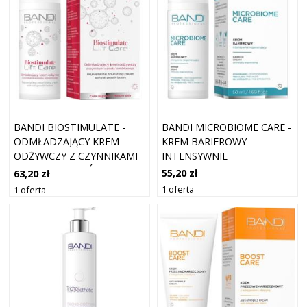
BANDI MICROBIOME CARE -
BANDI BIOSTIMULATE -
KREM BARIEROWY
ODMŁADZAJĄCY KREM
INTENSYWNIE
ODŻYWCZY Z CZYNNIKAMI
REGENERUJĄCY 50 ML
WZROSTU KOMÓRKOWEGO
55,20 zł
63,20 zł
50 ML
1 oferta
1 oferta