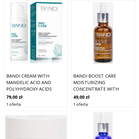
BANDI CREAM WITH
BANDI BOOST CARE
MANDELIC ACID AND
MOISTURIZING
POLYHYDROXY ACIDS
CONCENTRATE WITH
GENTLY 50 ML
HYALURONIC ACID 30 ML
79,00 zł
49,00 zł
1 oferta
1 oferta