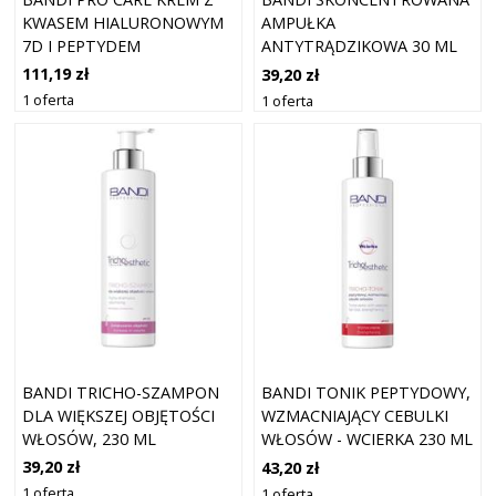
KWASEM HIALURONOWYM
AMPUŁKA
7D I PEPTYDEM
ANTYTRĄDZIKOWA 30 ML
MIEDZIOWYM, 50 ML
111,19 zł
39,20 zł
1 oferta
1 oferta
BANDI TRICHO-SZAMPON
BANDI TONIK PEPTYDOWY,
DLA WIĘKSZEJ OBJĘTOŚCI
WZMACNIAJĄCY CEBULKI
WŁOSÓW, 230 ML
WŁOSÓW - WCIERKA 230 ML
39,20 zł
43,20 zł
1 oferta
1 oferta