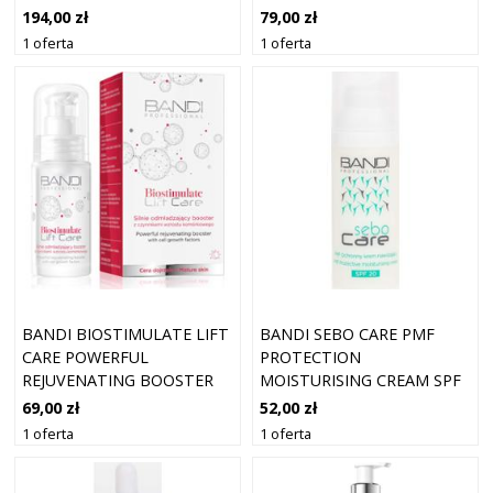
WITH COP
CELL G
194,00 zł
79,00 zł
1 oferta
1 oferta
BANDI BIOSTIMULATE LIFT
BANDI SEBO CARE PMF
CARE POWERFUL
PROTECTION
REJUVENATING BOOSTER
MOISTURISING CREAM SPF
WITH CELL G
20 50 ML
69,00 zł
52,00 zł
1 oferta
1 oferta