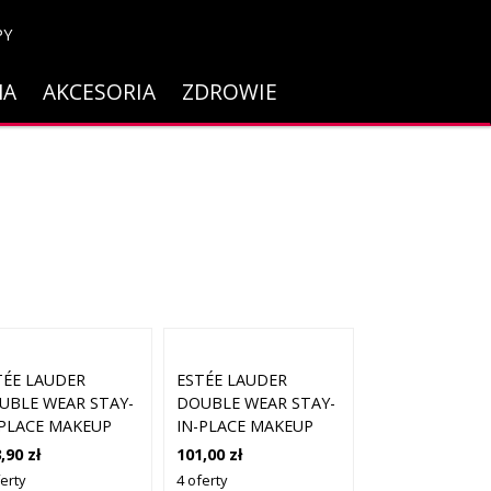
PY
NA
AKCESORIA
ZDROWIE
TÉE LAUDER
ESTÉE LAUDER
UBLE WEAR STAY-
DOUBLE WEAR STAY-
-PLACE MAKEUP
IN-PLACE MAKEUP
F10 1N1 IVORY
SPF10 1N1 IVORY
,90 zł
101,00 zł
DE (30 ML)
NUDE (15 ML)
erty
4 oferty