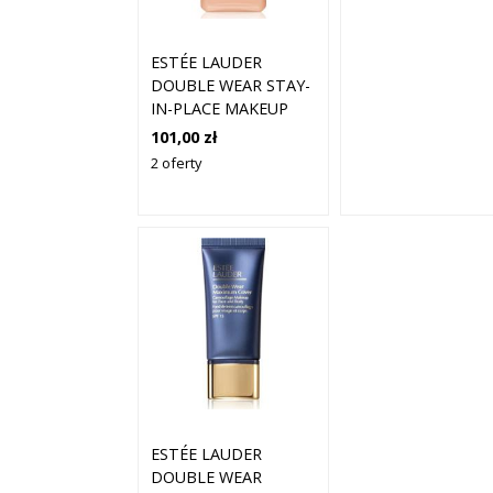
ESTÉE LAUDER
DOUBLE WEAR STAY-
IN-PLACE MAKEUP
MINI TRWAŁY
101,00 zł
PODKŁAD SPF 10
2 oferty
ODCIEŃ 1N1 IVORY
NUDE 15 ML
ESTÉE LAUDER
DOUBLE WEAR