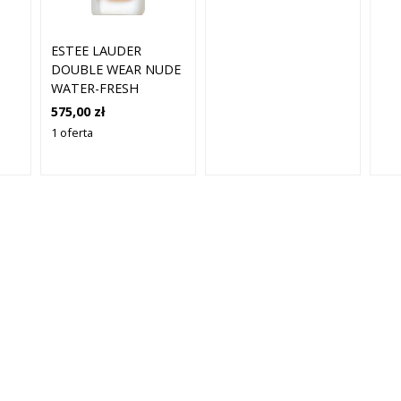
AND BODY SPF 15
PODKŁADY 30 ML
1N1 - IVORY NUDE
ESTEE LAUDER
DOUBLE WEAR NUDE
WATER-FRESH
PODKŁAD W PŁYNIE
575,00 zł
3N2 GRANO SPF 30 30
1 oferta
ML