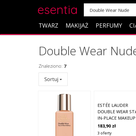
esentia
TWARZ
MAKIJAŻ
PERFUMY
CI
Double Wear Nud
Znaleziono:
7
Sortuj
ESTÉE LAUDER
DOUBLE WEAR ST
IN-PLACE MAKEUP
SPF 10 PODKŁADY
183,90 zł
ML 1N1 IVORY NU
3 oferty