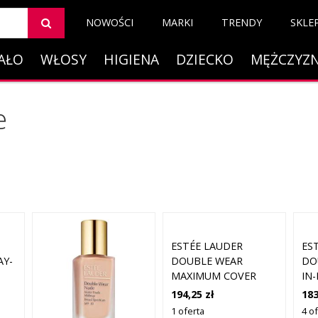
NOWOŚCI
MARKI
TRENDY
SKLE
AŁO
WŁOSY
HIGIENA
DZIECKO
MĘŻCZYZ
e
ESTÉE LAUDER
ES
AY-
DOUBLE WEAR
DO
MAXIMUM COVER
IN
 30
CAMOUFLAGE
SP
194,25 zł
183
DE
MAKEUP FOR FACE
NU
1 oferta
4 of