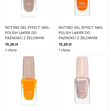
NOTINO GEL EFFECT NAIL
NOTINO GEL EFFECT NAIL
POLISH LAKIER DO
POLISH LAKIER DO
PAZNOKCI Z ŻELOWYM
PAZNOKCI Z ŻELOWYM
EFEKTEM 337 SELF CARE 10
EFEKTEM 250 MANDARINO
15,20 zł
15,20 zł
ML
10 ML
1 oferta
1 oferta