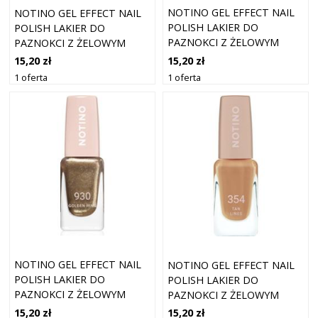
NOTINO GEL EFFECT NAIL
NOTINO GEL EFFECT NAIL
POLISH LAKIER DO
POLISH LAKIER DO
PAZNOKCI Z ŻELOWYM
PAZNOKCI Z ŻELOWYM
EFEKTEM 914 DOLLAR
EFEKTEM 230 MOLTEN
15,20 zł
15,20 zł
BABY 10 ML
LAVA 10 ML
1 oferta
1 oferta
NOTINO GEL EFFECT NAIL
NOTINO GEL EFFECT NAIL
POLISH LAKIER DO
POLISH LAKIER DO
PAZNOKCI Z ŻELOWYM
PAZNOKCI Z ŻELOWYM
EFEKTEM 930 GOLDEN
EFEKTEM 354 TAN LINES 10
15,20 zł
15,20 zł