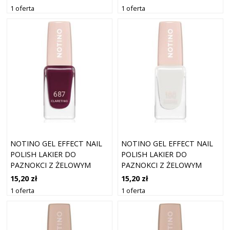
RING 10 ML
ML
1 oferta
1 oferta
NOTINO GEL EFFECT NAIL
NOTINO GEL EFFECT NAIL
POLISH LAKIER DO
POLISH LAKIER DO
PAZNOKCI Z ŻELOWYM
PAZNOKCI Z ŻELOWYM
EFEKTEM 687 CLARETINO
EFEKTEM 100 GHOSTED 10
15,20 zł
15,20 zł
10 ML
ML
1 oferta
1 oferta