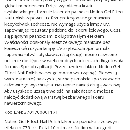
głębokim odcieniem. Dzięki wysokiemu kryciu i
szybkoschnącej formule lakier do paznokci Notino Gel Effect
Nail Polish zapewni Ci efekt profesjonalnego manicure
kiedykolwiek zechcesz. Nie wymaga użycia lampy UV,
zapewniając rezultaty podobne do lakieru żelowego. Ciesz
się pięknymi paznokciami z długotrwałym efektem.
Właściwości: doskonały efekt żelowego manicure bez
konieczności użycia lampy UV szybkoschnąca formuła
zapewnia łatwą i błyskawiczną aplikację mocno nasycone
odcienie dostępne w wielu modnych odcieniach długotrwała
formuła Sposób aplikacji: Przed użyciem lakieru Notino Gel
Effect Nail Polish należy go mocno wstrząsnąć. Pierwszą
warstwę nanieś na czyste, suche paznokcie i pozostaw do
całkowitego wyschnięcia. Następnie nanieś drugą warstwę.
Aby uzyskać dłuższą trwałość, na zakończenie możesz
nałożyć dodatkową warstwę bezbarwnego lakieru
nawierzchniowego.
Kod EAN: 3701700001171
Notino Gel Effect Nail Polish lakier do paznokci z żelowym
efektem 779 Iris Petal 10 ml marki Notino w kategorii