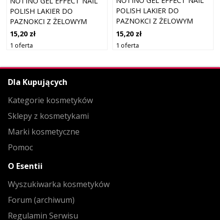
NOTINO GEL EFFECT NAIL
NOTINO GEL EFFECT NAIL
POLISH LAKIER DO
POLISH LAKIER DO
PAZNOKCI Z ŻELOWYM
PAZNOKCI Z ŻELOWYM
EFEKTEM 529 ROSY BLOOM
EFEKTEM 830 RIVIERA 10
15,20 zł
15,20 zł
10 ML
ML
1 oferta
1 oferta
Dla Kupujących
Kategorie kosmetyków
Sklepy z kosmetykami
Marki kosmetyczne
Pomoc
O Esentii
Wyszukiwarka kosmetyków
Forum (archiwum)
Regulamin Serwisu