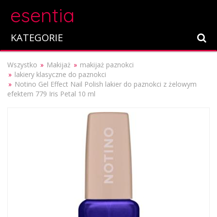
esentia
KATEGORIE
Wszystko
Makijaż
makijaż paznokci
lakiery klasyczne do paznokci
Notino Gel Effect Nail Polish lakier do paznokci z żelowym
efektem 779 Iris Petal 10 ml