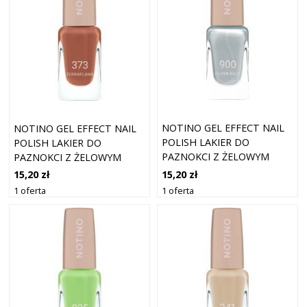
NOTINO GEL EFFECT NAIL
NOTINO GEL EFFECT NAIL
POLISH LAKIER DO
POLISH LAKIER DO
PAZNOKCI Z ŻELOWYM
PAZNOKCI Z ŻELOWYM
EFEKTEM 900 SILVER HAZE
EFEKTEM 373 TERRAFLAME
15,20 zł
15,20 zł
10 ML
10 ML
1 oferta
1 oferta