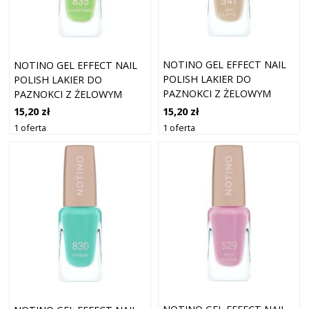
NOTINO GEL EFFECT NAIL
NOTINO GEL EFFECT NAIL
POLISH LAKIER DO
POLISH LAKIER DO
PAZNOKCI Z ŻELOWYM
PAZNOKCI Z ŻELOWYM
EFEKTEM 341 OAT LATTE
EFEKTEM 835 ACCEPTANCE
15,20 zł
15,20 zł
10 ML
10 ML
1 oferta
1 oferta