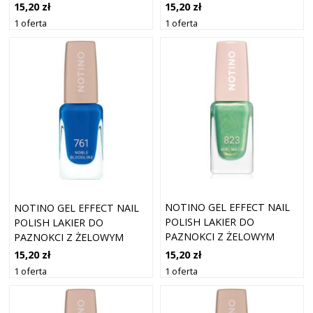
EFEKTEM 699 SO WHAT? 10
EFEKTEM 862 PLOT TWIST
15,20 zł
15,20 zł
ML
10 ML
1 oferta
1 oferta
NOTINO GEL EFFECT NAIL
NOTINO GEL EFFECT NAIL
POLISH LAKIER DO
POLISH LAKIER DO
PAZNOKCI Z ŻELOWYM
PAZNOKCI Z ŻELOWYM
EFEKTEM 823 GIRL MATH
EFEKTEM 761 NOBLE
15,20 zł
15,20 zł
10 ML
BLOODLINE 10 ML
1 oferta
1 oferta