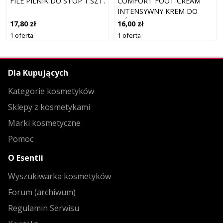
FILE PILNIK DO STÓP 1 SZT.
COMFORT FOOT CREAM
INTENSYWNY KREM DO
NÓG 10 ML
17,80 zł
16,00 zł
1 oferta
1 oferta
Dla Kupujących
Kategorie kosmetyków
Sklepy z kosmetykami
Marki kosmetyczne
Pomoc
O Esentii
Wyszukiwarka kosmetyków
Forum (archiwum)
Regulamin Serwisu