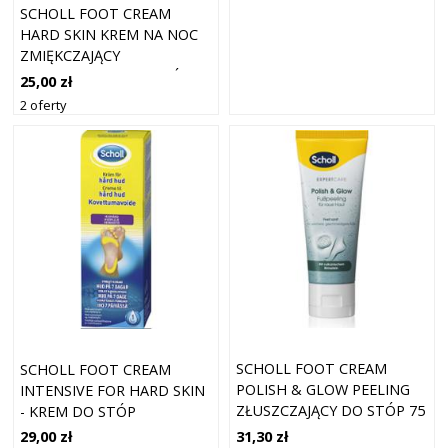
SCHOLL FOOT CREAM
HARD SKIN KREM NA NOC
ZMIĘKCZAJĄCY
ZROGOWACIAŁY NASKÓREK
25,00 zł
60 ML
2 oferty
SCHOLL FOOT CREAM
SCHOLL FOOT CREAM
POLISH & GLOW PEELING
INTENSIVE FOR HARD SKIN
ZŁUSZCZAJĄCY DO STÓP 75
- KREM DO STÓP
ML
31,30 zł
29,00 zł