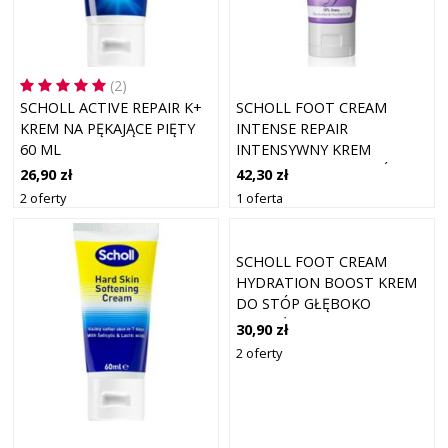
(2)
SCHOLL ACTIVE REPAIR K+
SCHOLL FOOT CREAM
KREM NA PĘKAJĄCE PIĘTY
INTENSE REPAIR
60 ML
INTENSYWNY KREM ​​
REGENERUJĄCY DO NÓG 75
26,90 zł
42,30 zł
ML
2 oferty
1 oferta
SCHOLL FOOT CREAM
HYDRATION BOOST KREM
DO STÓP GŁĘBOKO
NAWILŻAJĄCY 75 ML
30,90 zł
2 oferty