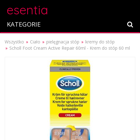
esentia
KATEGORIE
Wszystko
Ciało
pielęgnacja stóp
kremy do stóp
Scholl Foot Cream Active Repair 60ml - Krem do stóp 60 ml