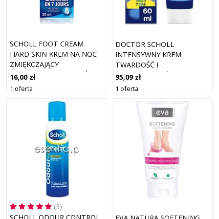
SCHOLL FOOT CREAM
DOCTOR SCHOLL
HARD SKIN KREM NA NOC
INTENSYWNY KREM
ZMIĘKCZAJĄCY
TWARDOŚĆ I
ZROGOWACIAŁY NASKÓREK
PRZECIWZMROŻENIE
16,00 zł
95,09 zł
30 ML
KREMY DO STÓP 60 ML
1 oferta
1 oferta
(3)
SCHOLL ODOUR CONTROL
EVA NATURA SOFTENING