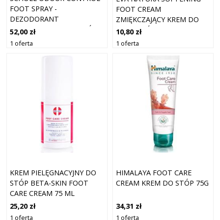
FOOT SPRAY -
FOOT CREAM
DEZODORANT
ZMIĘKCZAJĄCY KREM DO
PRZECIWPOTNY DO STÓP
PIĘT I STÓP 75 ML
52,00 zł
10,80 zł
150 ML
1 oferta
1 oferta
KREM PIELĘGNACYJNY DO
HIMALAYA FOOT CARE
STÓP BETA-SKIN FOOT
CREAM KREM DO STÓP 75G
CARE CREAM 75 ML
25,20 zł
34,31 zł
1 oferta
1 oferta