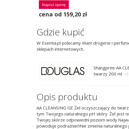
Napisz opinię
cena od 159,20 zł
Gdzie kupić
W Esentia.pl polecamy Wam drogerie i perfume
sklepach internetowych.
Shangpree AA CLE
twarzy 200 ml
id
Opis produktu
AA CLEANSING GE Żel oczyszczający do twarzyD
tym Twojego naturalnego pH skóry. Żel jest n
Twojej skórze odpowiedni poziom wody.Najważ
powoduje podrażnieńNie zmienia naturalnego