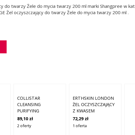
 do twarzy Żele do mycia twarzy 200 ml marki Shangpree w kateg
 Żel oczyszczający do twarzy Żele do mycia twarzy 200 ml .
COLLISTAR
ERTHSKIN LONDON
CLEANSING
ŻEL OCZYSZCZAJĄCY
PURIFYING
Z KWASEM
CLEANSING GEL
HIALURONOWYM
89,10 zł
72,29 zł
DELIKATNY ŻEL
ŻELE DO MYCIA
2 oferty
1 oferta
OCZYSZCZAJĄCY DO
TWARZY 200 ML