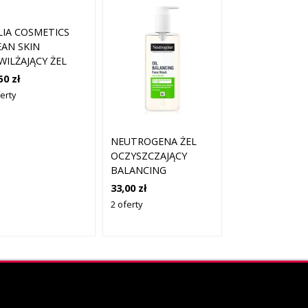
LIA COSMETICS
EAN SKIN
WILŻAJĄCY ŻEL
ZYSZCZAJĄCY DO
50 zł
ARZY 200 ML
erty
NEUTROGENA ŻEL
OCZYSZCZAJĄCY
BALANCING
CLEANSING OIL
33,00 zł
200ML
2 oferty