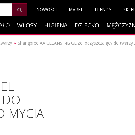
NOWOŚCI
MARKI
TRENDY
SKLE
AŁO
WŁOSY
HIGIENA
DZIECKO
MĘŻCZYZ
twarzy
Shangpree AA CLEANSING GE Żel oczyszczający do twarzy Ż
ŻEL
 DO
O MYCIA