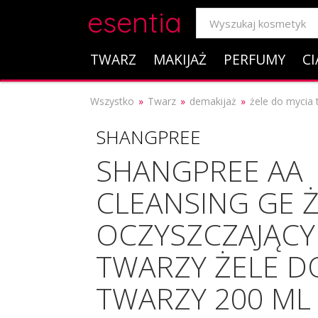
esentia
TWARZ
MAKIJAŻ
PERFUMY
CI
Wszystko
Twarz
demakijaż
żele do mycia 
SHANGPREE
SHANGPREE AA
CLEANSING GE 
OCZYSZCZAJĄCY
TWARZY ŻELE D
TWARZY 200 ML