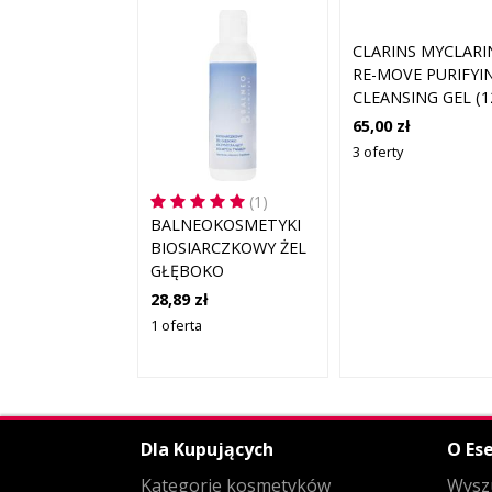
CLARINS MYCLARI
RE-MOVE PURIFYI
CLEANSING GEL (1
ML)
65,00 zł
3 oferty
(1)
BALNEOKOSMETYKI
BIOSIARCZKOWY ŻEL
GŁĘBOKO
OCZYSZCZAJĄCY DO
28,89 zł
MYCIA TWARZY 200
1 oferta
ML
Dla Kupujących
O Ese
Kategorie kosmetyków
Wysz