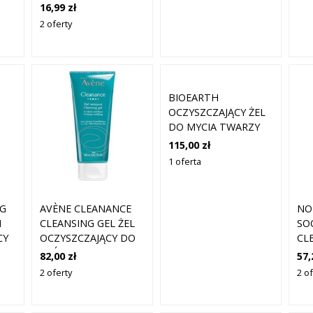
OCZYSZCZAJĄCY DO
16,99 zł
200
TWARZY 150 ML
2 oferty
BIOEARTH
OCZYSZCZAJĄCY ŻEL
DO MYCIA TWARZY
200 ML
115,00 zł
1 oferta
NG
AVÈNE CLEANANCE
NO
N
CLEANSING GEL ŻEL
SO
CY
OCZYSZCZAJĄCY DO
CL
 I
SKÓRY TŁUSTEJ ZE
KO
82,00 zł
57,
SKŁONNOŚCIĄ DO
OC
2 oferty
2 of
TRĄDZIKU 200 ML
ML