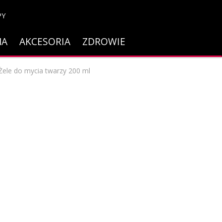
PY
NA
AKCESORIA
ZDROWIE
ele do mycia twarzy 200 ml