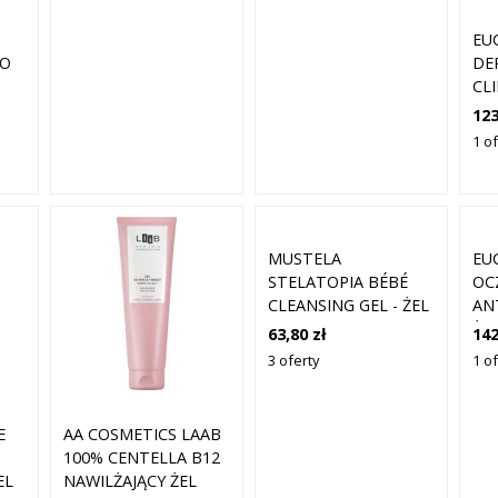
SKÓRY ZE
DAMSKI
SKŁONNOŚCIĄ DO
EU
PODRAŻNIEŃ 200 ML
DO
DE
CL
0
OC
123
MY
1 o
MY
ML
MUSTELA
EU
STELATOPIA BÉBÉ
OC
CLEANSING GEL - ŻEL
AN
POD PRYSZNIC -
ŻE
63,80 zł
142
200ML
TW
3 oferty
1 o
E
AA COSMETICS LAAB
100% CENTELLA B12
EL
NAWILŻAJĄCY ŻEL