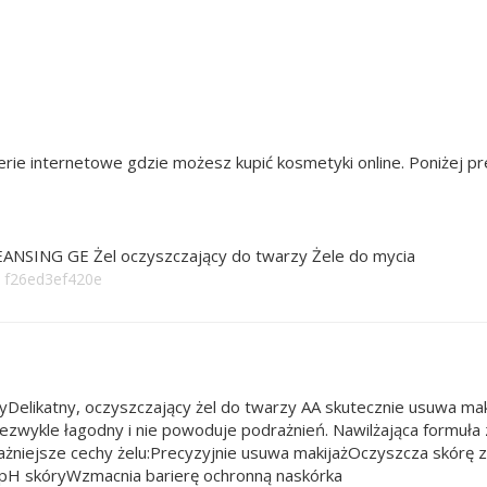
rie internetowe gdzie możesz kupić kosmetyki online. Poniżej 
ANSING GE Żel oczyszczający do twarzy Żele do mycia
: f26ed3ef420e
elikatny, oczyszczający żel do twarzy AA skutecznie usuwa makij
iezwykle łagodny i nie powoduje podrażnień. Nawilżająca formuł
niejsze cechy żelu:Precyzyjnie usuwa makijażOczyszcza skórę z
 pH skóryWzmacnia barierę ochronną naskórka