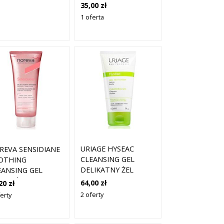
CLEANSING GE 20 ML
35,00 zł
1 oferta
URIAGE HYSEAC
REVA SENSIDIANE
CLEANSING GEL
OTHING
DELIKATNY ŻEL
EANSING GEL
OCZYSZCZAJĄCY DO
JĄCY ŻEL
64,00 zł
20 zł
TWARZY I CIAŁA 150
ZYSZCZAJĄCY 200
2 oferty
erty
ML