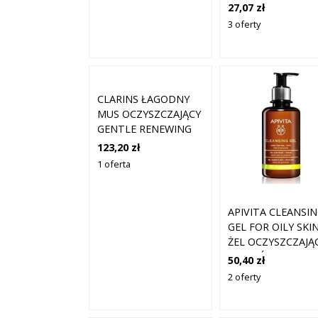
DO TWARZY DO
27,07 zł
WŁOSÓW I CIAŁA 
3 oferty
ML
CLARINS ŁAGODNY
MUS OCZYSZCZAJĄCY
GENTLE RENEWING
CLEANSING MOUSSE
123,20 zł
ŻELE DO MYCIA
1 oferta
TWARZY 150 ML
DAMSKI
APIVITA CLEANSI
GEL FOR OILY SKI
ŻEL OCZYSZCZAJĄ
DO SKÓRY TŁUSTEJ
50,40 zł
MIESZANEJ 200 ML
2 oferty