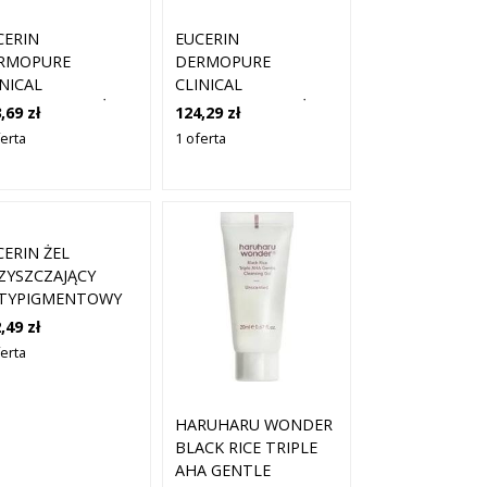
CERIN
EUCERIN
RMOPURE
DERMOPURE
INICAL
CLINICAL
ZYSZCZAJĄCY ŻEL
OCZYSZCZAJĄCY ŻEL
,69 zł
124,29 zł
JĄCY ŻELE DO
MYJĄCY ŻELE DO
ferta
1 oferta
CIA TWARZY 200
MYCIA TWARZY 200
ML
CERIN ŻEL
ZYSZCZAJĄCY
TYPIGMENTOWY
LE DO MYCIA
,49 zł
ARZY 400 ML
ferta
HARUHARU WONDER
BLACK RICE TRIPLE
AHA GENTLE