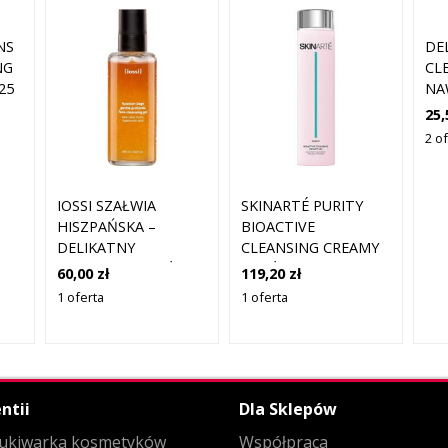
NS
DE
NG
CL
25
NA
OC
25,
TW
2 of
IOSSI SZAŁWIA
SKINARTÉ PURITY
HISZPAŃSKA –
BIOACTIVE
DELIKATNY
CLEANSING CREAMY
PREBIOTYCZNY ŻEL
GEL ŻELE DO MYCIA
60,00 zł
119,20 zł
DO MYCIA TWARZY
TWARZY 200 ML
1 oferta
1 oferta
ŻELE DO MYCIA
DAMSKI
TWARZY 200 ML
ntii
Dla Sklepów
ukiwarka kosmetyków
Współpraca