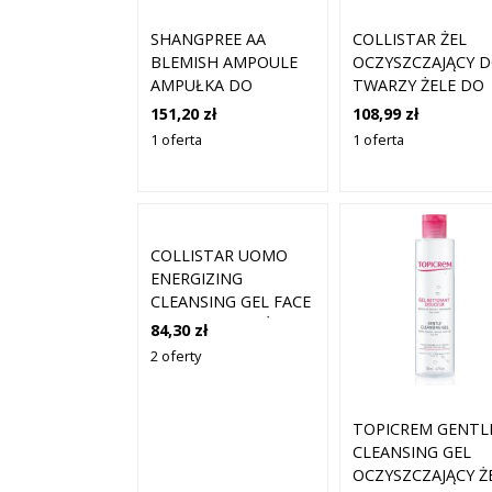
SHANGPREE AA
COLLISTAR ŻEL
BLEMISH AMPOULE
OCZYSZCZAJĄCY 
AMPUŁKA DO
TWARZY ŻELE DO
TWARZY NA
MYCIA TWARZY 20
151,20 zł
108,99 zł
NIEDOSKONAŁOŚCI
ML DAMSKI
1 oferta
1 oferta
AMPUŁKI 30 ML
COLLISTAR UOMO
ENERGIZING
CLEANSING GEL FACE
ENERGIZUJĄCY ŻEL
84,30 zł
OCZYSZCZAJĄCY DO
2 oferty
TWARZY 200 ML
TOPICREM GENTL
CLEANSING GEL
OCZYSZCZAJĄCY Ż