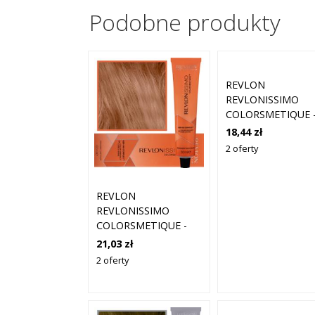
Podobne produkty
REVLON
REVLONISSIMO
COLORSMETIQUE 
KREMOWA FARBA
18,44 zł
WŁOSÓW, 60ML 8,
2 oferty
| JASNY ZŁOTY
MIEDZIANY BLON
REVLON
REVLONISSIMO
COLORSMETIQUE -
KREMOWA FARBA DO
21,03 zł
WŁOSÓW, 60ML 8,4 |
2 oferty
JASNY MIEDZIANY
BLOND