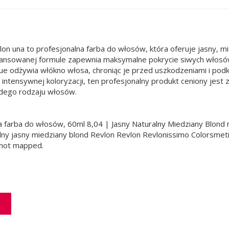
 una to profesjonalna farba do włosów, która oferuje jasny, mied
awansowanej formule zapewnia maksymalne pokrycie siwych włosów
tique odżywia włókno włosa, chroniąc je przed uszkodzeniami i podk
j intensywnej koloryzacji, ten profesjonalny produkt ceniony jest
ażdego rodzaju włosów.
farba do włosów, 60ml 8,04 | Jasny Naturalny Miedziany Blond ma
lny jasny miedziany blond Revlon Revlon Revlonissimo Colorsme
i not mapped.