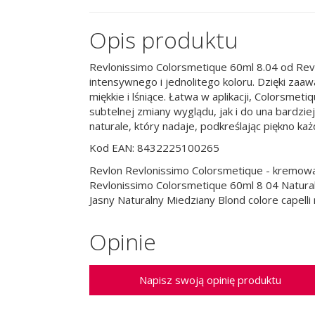
Opis produktu
Revlonissimo Colorsmetique 60ml 8.04 od Revlon
intensywnego i jednolitego koloru. Dzięki za
miękkie i lśniące. Łatwa w aplikacji, Colorsme
subtelnej zmiany wyglądu, jak i do una bardzie
naturale, który nadaje, podkreślając piękno k
Kod EAN: 8432225100265
Revlon Revlonissimo Colorsmetique - kremowa 
Revlonissimo Colorsmetique 60ml 8 04 Natura
Jasny Naturalny Miedziany Blond colore capell
Opinie
Napisz swoją opinię produktu