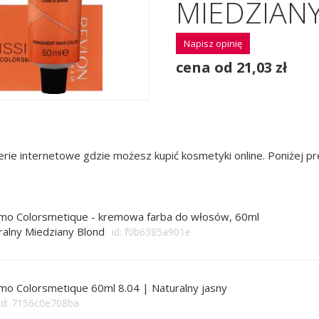
MIEDZIAN
Napisz opinię
cena od 21,03 zł
rie internetowe gdzie możesz kupić kosmetyki online. Poniżej 
imo Colorsmetique - kremowa farba do włosów, 60ml
ralny Miedziany Blond
id: f0b6385a901e
imo Colorsmetique 60ml 8.04 | Naturalny jasny
id: 7156c0e708ba