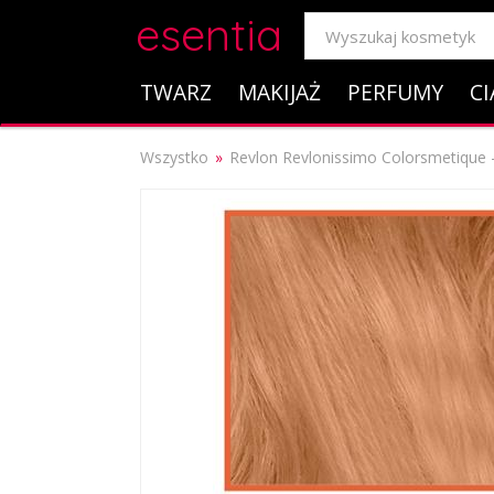
esentia
TWARZ
MAKIJAŻ
PERFUMY
CI
Wszystko
Revlon Revlonissimo Colorsmetique 