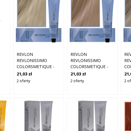
-
 DO
|
REVLON
REVLON
RE
REVLONISSIMO
REVLONISSIMO
RE
COLORSMETIQUE -
COLORSMETIQUE -
CO
KREMOWA FARBA DO
KREMOWA FARBA DO
KR
21,03 zł
21,03 zł
21,
WŁOSÓW, 60ML 9,01
WŁOSÓW, 60ML 8,2 |
WŁ
2 oferty
2 oferty
2 of
| BARDZO JASNY
JASNY OPALIZUJĄCY
JA
NATURALNY
BLOND
BL
POPIELATY BLOND