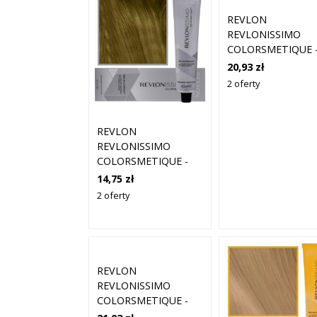
REVLON
REVLONISSIMO
COLORSMETIQUE 
KREMOWA FARBA
20,93 zł
WŁOSÓW, 60ML 8 
2 oferty
JASNY BLOND
REVLON
REVLONISSIMO
COLORSMETIQUE -
KREMOWA FARBA DO
14,75 zł
WŁOSÓW, 60ML
2 oferty
8,7MN |
NEUTRALIZUJĄCY
JASNY BLOND
REVLON
REVLONISSIMO
COLORSMETIQUE -
KREMOWA FARBA DO