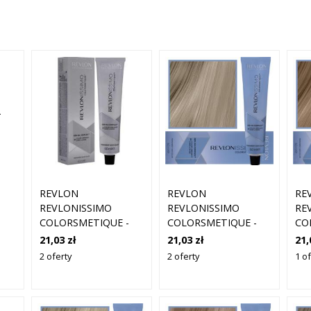
-
 DO
34
D
REVLON
REVLON
RE
REVLONISSIMO
REVLONISSIMO
RE
COLORSMETIQUE -
COLORSMETIQUE -
CO
KREMOWA FARBA DO
KREMOWA FARBA DO
KR
21,03 zł
21,03 zł
21,
WŁOSÓW, 60ML 8,45
WŁOSÓW, 60ML 8,01
WŁ
2 oferty
2 oferty
1 o
| JASNY MIEDZIANY
| JASNY NATURALNY
| 
MAHONIOWY BLOND
POPIELATY BLOND
ZŁ