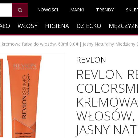
NOWOŚCI
MARKI
TRENDY
SKLE
AŁO
WŁOSY
HIGIENA
DZIECKO
MĘŻCZYZ
- kremowa farba do włosów, 60ml 8,04 | Jasny Naturalny Miedziany 
REVLON
REVLON R
COLORSME
KREMOWA
WŁOSÓW, 
JASNY NA