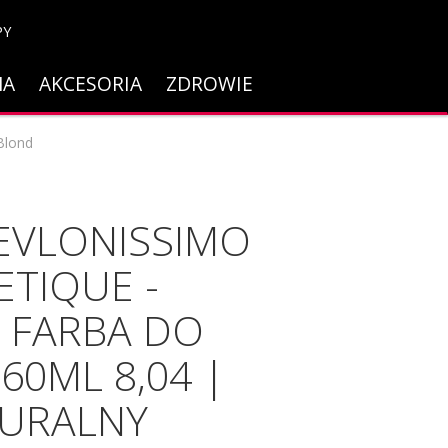
PY
NA
AKCESORIA
ZDROWIE
Blond
EVLONISSIMO
TIQUE -
 FARBA DO
60ML 8,04 |
TURALNY