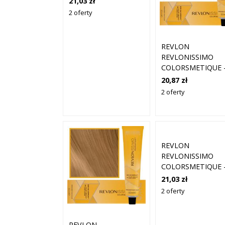
21,03 zł
WŁOSÓW, 60ML 8,23
2 oferty
| JASNY OPALIZUJĄCY
ZŁOTY BLOND
REVLON
REVLONISSIMO
COLORSMETIQUE 
KREMOWA FARBA
20,87 zł
WŁOSÓW, 60ML 8,
2 oferty
| JASNY ZŁOTY
POPIELATY BLON
REVLON
REVLONISSIMO
COLORSMETIQUE 
KREMOWA FARBA
21,03 zł
WŁOSÓW, 60ML 7,
2 oferty
| ŚREDNI
INTENSYWNY
MIEDZIANY BLON
REVLON