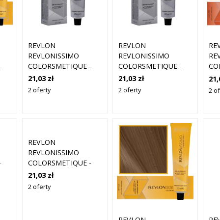
REVLON
REVLON
RE
REVLONISSIMO
REVLONISSIMO
RE
-
COLORSMETIQUE -
COLORSMETIQUE -
CO
 DO
KREMOWA FARBA DO
KREMOWA FARBA DO
KR
21,03 zł
21,03 zł
21,
31
WŁOSÓW, 60ML 8,24
WŁOSÓW, 60ML 8,3 |
WŁ
2 oferty
2 oferty
2 of
| JASNY OPALIZUJĄCY
JASNY ZŁOTY BLOND
JA
D
KASZTANOWY
BR
BLOND
REVLON
REVLONISSIMO
-
COLORSMETIQUE -
 DO
KREMOWA FARBA DO
21,03 zł
44
WŁOSÓW, 60ML 7,4 |
2 oferty
ŚREDNI MIEDZIANY
BLOND
D
REVLON
RE