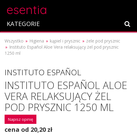
esentia
KATEGORIE
Wszystko
Higiena
kąpiel i prysznic
żele pod prysznic
Instituto Español Aloe Vera relaksujący żel pod prysznic
1250 ml
INSTITUTO ESPAÑOL
INSTITUTO ESPAÑOL ALOE
VERA RELAKSUJĄCY ŻEL
POD PRYSZNIC 1250 ML
Napisz opinię
cena od 20,20 zł