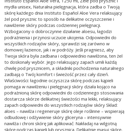
Instituto Español Aloe Vera, 1250 ml, Żele pod prysznic i
mydła unisex, Naturalna pielęgnacja, która zadba o Twoją
skórę każdego dnia Instituto Español Aloe Vera relaksujący
żel pod prysznic to sposób na delikatne oczyszczenie i
nawilżenie skóry podczas codziennej pielęgnacji.
Wzbogacony o dobroczynne działanie aloesu, łagodzi
podrażnienia i przynosi uczucie ukojenia. Odpowiedni do
wszystkich rodzajów skóry, sprawdzi się zarówno w
domowej łazience, jak i w podróży. Jeśli pragniesz, aby
Twoja skóra była zadbana i odpowiednio nawilżona, ten żel
to doskonały wybór. Jego relaksujący zapach umili każdą
chwilę pod prysznicem, a składniki pochodzenia naturalnego
zadbają o Twój komfort i świeżość przez cały dzień.
Właściwości: łagodnie oczyszcza skórę podczas kąpieli
pomaga w nawilżeniu i pielęgnacji skóry działa kojąco na
podrażnioną skórę odpowiedni do codziennego stosowania
dostarcza skórze delikatnej świeżości ma lekki, relaksujący
zapach odpowiedni do wszystkich rodzajów skóry Skład:
aloes – nawilża i regeneruje skórę oleje roślinne – wspierają
odbudowę i odżywienie skóry gliceryna – intensywnie
nawilża i chroni skórę Jak aplikować: Nakładaj na wilgotną
skórę podczas kąpieli lub prysznica. Delikatnie masuj skórę,