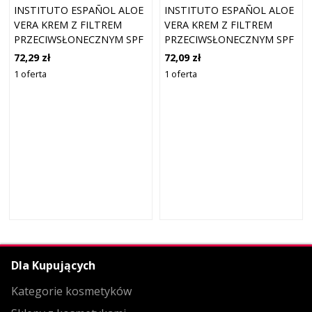
INSTITUTO ESPAÑOL ALOE
INSTITUTO ESPAÑOL ALOE
VERA KREM Z FILTREM
VERA KREM Z FILTREM
PRZECIWSŁONECZNYM SPF
PRZECIWSŁONECZNYM SPF
30 OCHRONA
50+ OCHRONA
72,29 zł
72,09 zł
PRZECIWSŁONECZNA 100
PRZECIWSŁONECZNA 100
1 oferta
1 oferta
ML
ML
Dla Kupujących
Kategorie kosmetyków