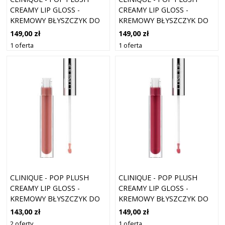
CREAMY LIP GLOSS -
CREAMY LIP GLOSS -
KREMOWY BŁYSZCZYK DO
KREMOWY BŁYSZCZYK DO
UST - CLINIQUE POP LIP
UST - CLINIQUE POP LIP
149,00 zł
149,00 zł
GLOSS HAZY - DLA KOBIET
GLOSS PINK GIMLET - DLA
1 oferta
1 oferta
KOBIET
CLINIQUE - POP PLUSH
CLINIQUE - POP PLUSH
CREAMY LIP GLOSS -
CREAMY LIP GLOSS -
KREMOWY BŁYSZCZYK DO
KREMOWY BŁYSZCZYK DO
UST - CLINIQUE POP LIP
UST - CLINIQUE POP
143,00 zł
149,00 zł
GLOSS NUDE KISS - DLA
LIPGLOSS CLEARLY GRAPE -
2 oferty
1 oferta