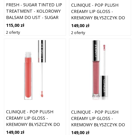
FRESH - SUGAR TINTED LIP
CLINIQUE - POP PLUSH
TREATMENT - KOLOROWY
CREAMY LIP GLOSS -
BALSAM DO UST - SUGAR
KREMOWY BŁYSZCZYK DO
LIP TREATMENT PAPAYA -
UST - CLINIQUE POP LIP
115,00 zł
149,00 zł
DLA KOBIET
GLOSS AMARETTO - DLA
2 oferty
2 oferty
KOBIET
CLINIQUE - POP PLUSH
CLINIQUE - POP PLUSH
CREAMY LIP GLOSS -
CREAMY LIP GLOSS -
KREMOWY BŁYSZCZYK DO
KREMOWY BŁYSZCZYK DO
UST - CLINIQUE POP LIP
UST - CLINIQUE POP LIP
149,00 zł
149,00 zł