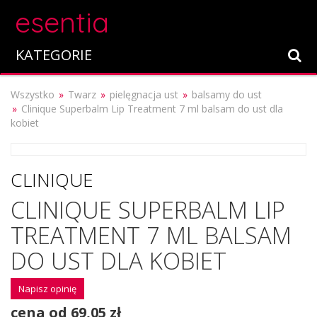
esentia
KATEGORIE
Wszystko
Twarz
pielęgnacja ust
balsamy do ust
Clinique Superbalm Lip Treatment 7 ml balsam do ust dla
kobiet
CLINIQUE
CLINIQUE SUPERBALM LIP
TREATMENT 7 ML BALSAM
DO UST DLA KOBIET
Napisz opinię
cena od 69,05 zł