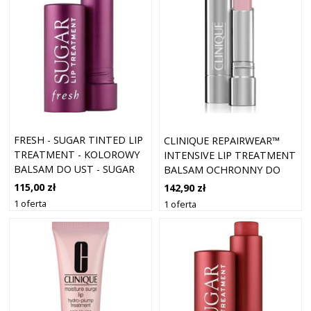
FRESH - SUGAR TINTED LIP
CLINIQUE REPAIRWEAR™
TREATMENT - KOLOROWY
INTENSIVE LIP TREATMENT
BALSAM DO UST - SUGAR
BALSAM OCHRONNY DO
LIP TREATMENT BERRY -
UST PRZECIW
115,00 zł
142,90 zł
DLA KOBIET
ZMARSZCZKOM 4 ML
1 oferta
1 oferta