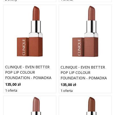
KOBIET
DLA KOBIET
CLINIQUE - EVEN BETTER
CLINIQUE - EVEN BETTER
POP LIP COLOUR
POP LIP COLOUR
FOUNDATION - POMADKA
FOUNDATION - POMADKA
DO UST - EVEN BETTER
DO UST - EVEN BETTER
135,00 zł
135,00 zł
POP LIP 13 CLOSER - DLA
POP LIP 07 BLUSH - DLA
1 oferta
1 oferta
KOBIET
KOBIET