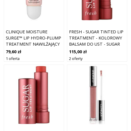
CLINIQUE MOISTURE
FRESH - SUGAR TINTED LIP
SURGE™ LIP HYDRO-PLUMP
TREATMENT - KOLOROWY
TREATMENT NAWILŻAJĄCY
BALSAM DO UST - SUGAR
BALSAM DO UST 10 ML
LIP TREATMENT ICON -
79,60 zł
115,00 zł
DLA KOBIET
1 oferta
2 oferty