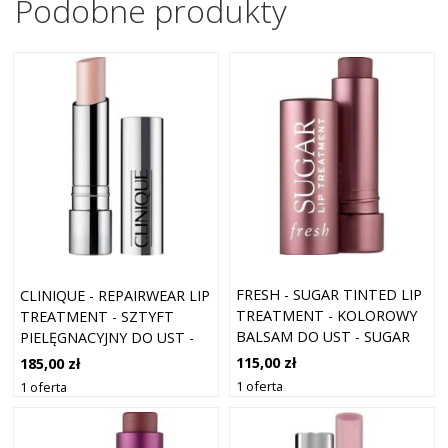
Podobne produkty
FRESH - SUGAR TINTED LIP
CLINIQUE - REPAIRWEAR LIP
TREATMENT - KOLOROWY
TREATMENT - SZTYFT
BALSAM DO UST - SUGAR
PIELĘGNACYJNY DO UST -
LIP TREATMENT PEONY -
3,6 GR - DLA KOBIET
115,00 zł
185,00 zł
DLA KOBIET
1 oferta
1 oferta