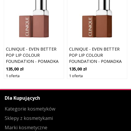
CLINIQUE - EVEN BETTER
CLINIQUE - EVEN BETTER
POP LIP COLOUR
POP LIP COLOUR
FOUNDATION - POMADKA
FOUNDATION - POMADKA
DO UST - EVEN BETTER
DO UST - EVEN BETTER
135,00 zł
135,00 zł
POP LIP 03 ROMANCED -
POP LIP 22 NUZZLE - DLA
1 oferta
1 oferta
DLA KOBIET
KOBIET
Dla Kupujących
Kategorie kosmetyków
Sklepy z kosmetykami
Marki kosmetyczne