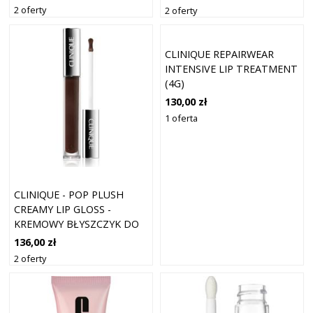
GLOSS ROSEWATER - DLA
GLOSS HANKY PANKY - DLA
2 oferty
2 oferty
KOBIET
KOBIET
CLINIQUE REPAIRWEAR
INTENSIVE LIP TREATMENT
(4G)
130,00 zł
1 oferta
CLINIQUE - POP PLUSH
CREAMY LIP GLOSS -
KREMOWY BŁYSZCZYK DO
UST - CLINIQUE POP LIP
136,00 zł
GLOSS SUNRISE - DLA
2 oferty
KOBIET