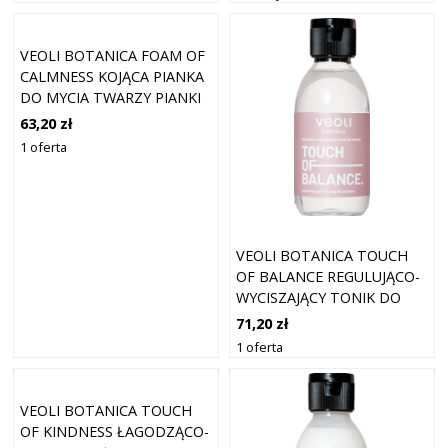
ŁAGODZĄCYM BUT FIRST,
SUNSCREEN OCHRONA
PRZECIWSŁONECZ
VEOLI BOTANICA FOAM OF
CALMNESS KOJĄCA PIANKA
DO MYCIA TWARZY PIANKI
DO TWARZY 150 ML
63,20 zł
1 oferta
VEOLI BOTANICA TOUCH
OF BALANCE REGULUJĄCO-
WYCISZAJĄCY TONIK DO
TWARZY TONIKI DO
71,20 zł
TWARZY 150 ML
1 oferta
VEOLI BOTANICA TOUCH
OF KINDNESS ŁAGODZĄCO-