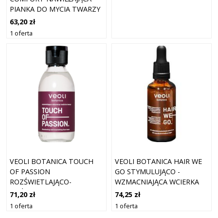
PIANKA DO MYCIA TWARZY
PIANKI DO TWARZY 150 ML
63,20 zł
1 oferta
VEOLI BOTANICA TOUCH
VEOLI BOTANICA HAIR WE
OF PASSION
GO STYMULUJĄCO -
ROZŚWIETLAJĄCO-
WZMACNIAJĄCA WCIERKA
ODŻYWCZY TONIK DO
WODNA DO SKALPU Z 3%
71,20 zł
74,25 zł
TWARZY TONIKI DO
BAICAPIL™ I 2%
1 oferta
1 oferta
TWARZY 150 ML
SANGMODANEM, 50 ML