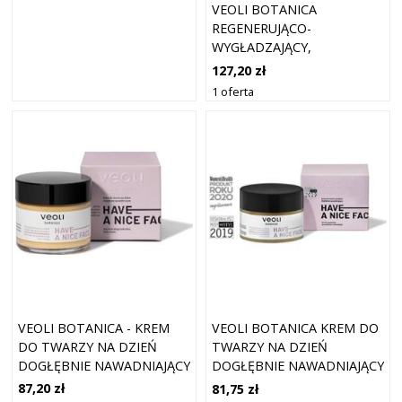
VEOLI BOTANICA
REGENERUJĄCO-
WYGŁADZAJĄCY,
SENOLITYCZNY KREM DO
127,20 zł
TWARZY KREMY NA NOC 30
1 oferta
ML
VEOLI BOTANICA - KREM
VEOLI BOTANICA KREM DO
DO TWARZY NA DZIEŃ
TWARZY NA DZIEŃ
DOGŁĘBNIE NAWADNIAJĄCY
DOGŁĘBNIE NAWADNIAJĄCY
HAVE A NICE FACE, 50ML
50 ML
87,20 zł
81,75 zł