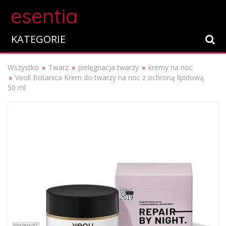
esentia
KATEGORIE
Wszystko
Twarz
pielęgnacja twarzy
kremy na noc
Veoli Botanica Krem do twarzy na noc z ochroną lipidową
50 ml