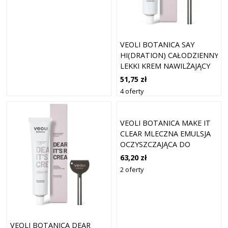
VEOLI BOTANICA SAY
HI(DRATION) CAŁODZIENNY
LEKKI KREM NAWILŻAJĄCY
DO TWARZY, 75 ML
51,75 zł
4 oferty
VEOLI BOTANICA MAKE IT
CLEAR MLECZNA EMULSJA
OCZYSZCZAJĄCA DO
TWARZY MLECZKA DO
63,20 zł
TWARZY 200 ML
2 oferty
VEOLI BOTANICA DEAR