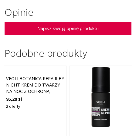
Opinie
Napisz swoją opinię produktu
Podobne produkty
VEOLI BOTANICA REPAIR BY
NIGHT KREM DO TWARZY
NA NOC Z OCHRONĄ
LIPIDOWĄ “SECOND SKIN”
95,20 zł
KREMY NA NOC 50 ML
2 oferty