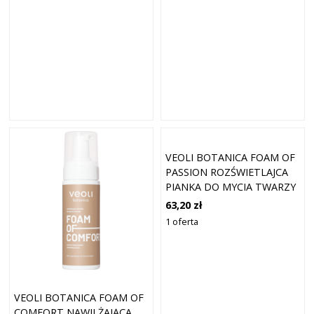
VEOLI BOTANICA FOAM OF
PASSION ROZŚWIETLAJCA
PIANKA DO MYCIA TWARZY
PIANKI DO TWARZY 150 ML
63,20 zł
1 oferta
VEOLI BOTANICA FOAM OF
COMFORT NAWILŻAJĄCA