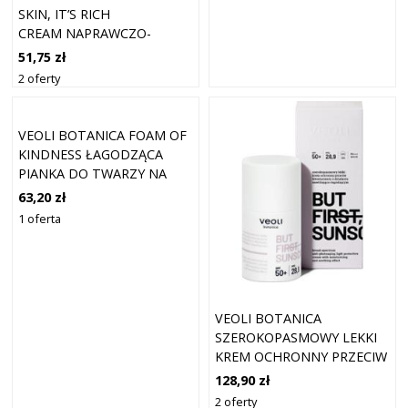
SKIN, IT’S RICH
CREAM NAPRAWCZO-
KOJĄCY KREM OKLUZYJNY
51,75 zł
DO TWARZY, 75 ML
2 oferty
VEOLI BOTANICA FOAM OF
KINDNESS ŁAGODZĄCA
PIANKA DO TWARZY NA
NACZYNKA PIANKI DO
63,20 zł
TWARZY 150 ML
1 oferta
VEOLI BOTANICA
SZEROKOPASMOWY LEKKI
KREM OCHRONNY PRZECIW
FOTOSTARZENIU O
128,90 zł
DZIAŁANIU NAWILŻAJĄCO-
2 oferty