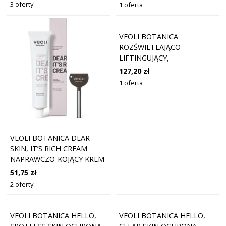
3 oferty
1 oferta
VEOLI BOTANICA
ROZŚWIETLAJĄCO-
LIFTINGUJĄCY,
SENOLITYCZNY KREM DO
127,20 zł
TWARZY KREMY NA DZIEŃ
1 oferta
30 ML
VEOLI BOTANICA DEAR
SKIN, IT’S RICH CREAM
NAPRAWCZO-KOJĄCY KREM
OKLUZYJNY DO TWARZY
51,75 zł
KREMY NA NOC 75 ML
2 oferty
VEOLI BOTANICA HELLO,
VEOLI BOTANICA HELLO,