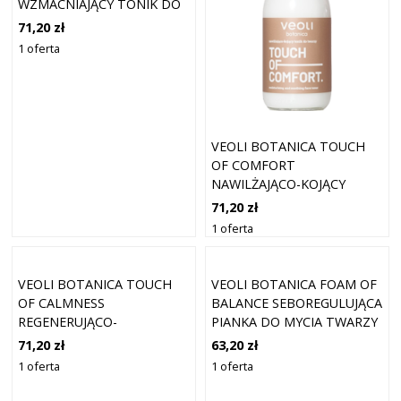
WZMACNIAJĄCY TONIK DO
TWARZY TONIKI DO
71,20 zł
TWARZY 150 ML
1 oferta
VEOLI BOTANICA TOUCH
OF COMFORT
NAWILŻAJĄCO-KOJĄCY
TONIK DO TWARZY TONIKI
71,20 zł
DO TWARZY 150 ML
1 oferta
VEOLI BOTANICA TOUCH
VEOLI BOTANICA FOAM OF
OF CALMNESS
BALANCE SEBOREGULUJĄCA
REGENERUJĄCO-
PIANKA DO MYCIA TWARZY
WYCISZAJĄCY TONIK DO
PIANKI DO TWARZY 150 ML
71,20 zł
63,20 zł
TWARZY TONIKI DO
1 oferta
1 oferta
TWARZY 150 ML