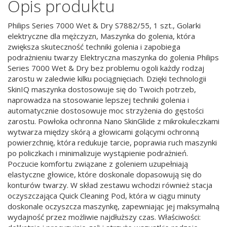
Opis produktu
Philips Series 7000 Wet & Dry S7882/55, 1 szt., Golarki
elektryczne dla mężczyzn, Maszynka do golenia, która
zwiększa skuteczność techniki golenia i zapobiega
podrażnieniu twarzy Elektryczna maszynka do golenia Philips
Series 7000 Wet & Dry bez problemu ogoli każdy rodzaj
zarostu w zaledwie kilku pociągnięciach. Dzięki technologii
SkinIQ maszynka dostosowuje się do Twoich potrzeb,
naprowadza na stosowanie lepszej techniki golenia i
automatycznie dostosowuje moc strzyżenia do gęstości
zarostu. Powłoka ochronna Nano SkinGlide z mikrokuleczkami
wytwarza między skórą a głowicami golącymi ochronną
powierzchnię, która redukuje tarcie, poprawia ruch maszynki
po policzkach i minimalizuje wystąpienie podrażnień.
Poczucie komfortu związane z goleniem uzupełniają
elastyczne głowice, które doskonale dopasowują się do
konturów twarzy. W skład zestawu wchodzi również stacja
oczyszczająca Quick Cleaning Pod, która w ciągu minuty
doskonale oczyszcza maszynkę, zapewniając jej maksymalną
wydajność przez możliwie najdłuższy czas. Właściwości: