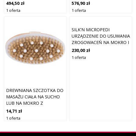
SZT.
SZT.
494,50 zł
576,90 zł
1 oferta
1 oferta
SILK'N MICROPEDI
URZĄDZENIE DO USUWANIA
ZROGOWACEŃ NA MOKRO I
NA SUCHO
230,00 zł
1 oferta
DREWNIANA SZCZOTKA DO
MASAŻU CIAŁA NA SUCHO
LUB NA MOKRO Z
WYPUSTKAMI
14,71 zł
1 oferta