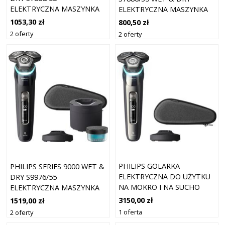
ELEKTRYCZNA MASZYNKA
ELEKTRYCZNA MASZYNKA
DO GOLENIA 1 SZT.
DO GOLENIA 1 SZT.
1053,30 zł
800,50 zł
2 oferty
2 oferty
PHILIPS GOLARKA
PHILIPS SERIES 9000 WET &
ELEKTRYCZNA DO UŻYTKU
DRY S9976/55
NA MOKRO I NA SUCHO
ELEKTRYCZNA MASZYNKA
S9974/35 Z SERII 9000
DO GOLENIA 1 SZT.
3150,00 zł
1519,00 zł
1 oferta
2 oferty