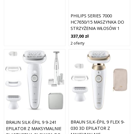
PHILIPS SERIES 7000
HC7650/15 MASZYNKA DO
STRZYŻENIA WŁOSÓW 1
SZT.
337,00 zł
2 oferty
BRAUN SILK-ÉPIL 9 FLEX 9-
BRAUN SILK-ÉPIL 9 9-241
030 3D EPILATOR Z
EPILATOR Z MAKSYMALNIE