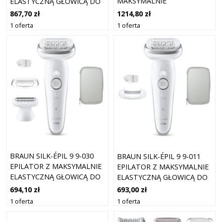
MAKSYMALNIE
ELASTYCZNĄ GŁOWICĄ DO
ELASTYCZNĄ GŁOWICĄ DO
GOLENIA NA MOKRO I NA
1214,80 zł
867,70 zł
GOLENIA NA MOKRO I NA
SUCHO 1 SZT.
1 oferta
1 oferta
SUCHO 1 SZT.
BRAUN SILK-ÉPIL 9 9-030
BRAUN SILK-ÉPIL 9 9-011
EPILATOR Z MAKSYMALNIE
EPILATOR Z MAKSYMALNIE
ELASTYCZNĄ GŁOWICĄ DO
ELASTYCZNĄ GŁOWICĄ DO
GOLENIA NA MOKRO I NA
GOLENIA NA MOKRO I NA
694,10 zł
693,00 zł
SUCHO 1 SZT.
SUCHO 1 SZT.
1 oferta
1 oferta