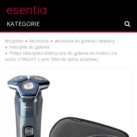
esentia
KATEGORIE
Wszystko
Akcesoria
akcesoria do golenia i depilacji
maszynki do golenia
Philips Maszynka elektryczna do golenia na mokro i na
sucho S7882/55 z serii 7000 do skóry wrażliwej