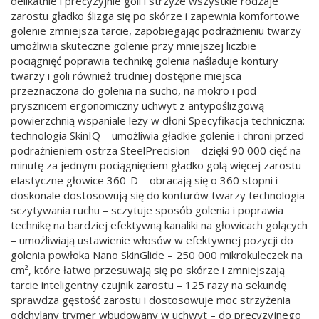
delikatnie i precyzyjnie goli i strzyże wszystkie rodzaje
zarostu gładko ślizga się po skórze i zapewnia komfortowe
golenie zmniejsza tarcie, zapobiegając podrażnieniu twarzy
umożliwia skuteczne golenie przy mniejszej liczbie
pociągnięć poprawia technikę golenia naśladuje kontury
twarzy i goli również trudniej dostępne miejsca
przeznaczona do golenia na sucho, na mokro i pod
prysznicem ergonomiczny uchwyt z antypoślizgową
powierzchnią wspaniale leży w dłoni Specyfikacja techniczna:
technologia SkinIQ – umożliwia gładkie golenie i chroni przed
podrażnieniem ostrza SteelPrecision – dzięki 90 000 cięć na
minutę za jednym pociągnięciem gładko golą więcej zarostu
elastyczne głowice 360-D – obracają się o 360 stopni i
doskonale dostosowują się do konturów twarzy technologia
sczytywania ruchu – sczytuje sposób golenia i poprawia
technikę na bardziej efektywną kanaliki na głowicach golących
– umożliwiają ustawienie włosów w efektywnej pozycji do
golenia powłoka Nano SkinGlide – 250 000 mikrokuleczek na
cm², które łatwo przesuwają się po skórze i zmniejszają
tarcie inteligentny czujnik zarostu – 125 razy na sekundę
sprawdza gęstość zarostu i dostosowuje moc strzyżenia
odchylany trymer wbudowany w uchwyt – do precyzyjnego