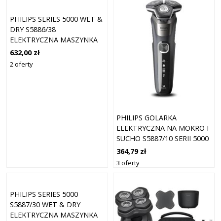
PHILIPS SERIES 5000 WET &
DRY S5886/38
ELEKTRYCZNA MASZYNKA
DO GOLENIA 1 SZT.
632,00 zł
2 oferty
PHILIPS GOLARKA
ELEKTRYCZNA NA MOKRO I
SUCHO S5887/10 SERII 5000
364,79 zł
3 oferty
PHILIPS SERIES 5000
S5887/30 WET & DRY
ELEKTRYCZNA MASZYNKA