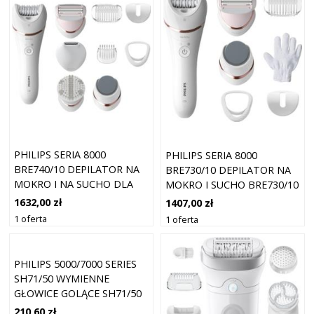
PHILIPS SERIA 8000
PHILIPS SERIA 8000
BRE740/10 DEPILATOR NA
BRE730/10 DEPILATOR NA
MOKRO I NA SUCHO DLA
MOKRO I SUCHO BRE730/10
KOBIET
1632,00 zł
1407,00 zł
1 oferta
1 oferta
PHILIPS 5000/7000 SERIES
SH71/50 WYMIENNE
GŁOWICE GOLĄCE SH71/50
1 SZT.
210,60 zł