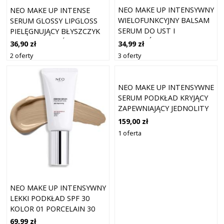
NEO MAKE UP INTENSYWNY
NEO MAKE UP INTENSE
WIELOFUNKCYJNY BALSAM
SERUM GLOSSY LIPGLOSS
SERUM DO UST I
PIELĘGNUJĄCY BŁYSZCZYK
POLICZKÓW KOLOR 02 5 G
DO UST ODCIEŃ 01
34,99 zł
36,90 zł
TRANSPARENT 5 ML
3 oferty
2 oferty
NEO MAKE UP INTENSYWNE
SERUM PODKŁAD KRYJĄCY
ZAPEWNIAJĄCY JEDNOLITY
WYGLĄD NATURALE SPF 30
159,00 zł
KOLOR 00 ALABASTER 30
1 oferta
ML
NEO MAKE UP INTENSYWNY
LEKKI PODKŁAD SPF 30
KOLOR 01 PORCELAIN 30
ML
69,99 zł