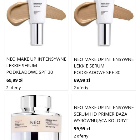
NEO MAKE UP INTENSYWNE
NEO MAKE UP INTENSYWNE
LEKKIE SERUM
LEKKIE SERUM
PODKŁADOWE SPF 30
PODKŁADOWE SPF 30
KOLOR 04 PIASEK 30 ML
KOLOR 06 KARMEL 30 ML
69,99 zł
69,99 zł
2 oferty
2 oferty
NEO MAKE UP INTENSYWNE
SERUM HD PRIMER BAZA
WYRÓWNUJĄCA KOLORYT
SKÓRY SPF 20 30 ML
59,99 zł
2 oferty