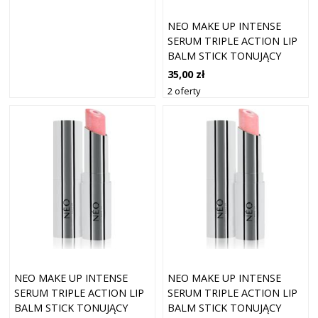
NEO MAKE UP INTENSE
SERUM TRIPLE ACTION LIP
BALM STICK TONUJĄCY
BALSAM DO UST SPF 30
35,00 zł
ODCIEŃ 04 GOT SWEET
2 oferty
APRICOT 5.5 G
NEO MAKE UP INTENSE
NEO MAKE UP INTENSE
SERUM TRIPLE ACTION LIP
SERUM TRIPLE ACTION LIP
BALM STICK TONUJĄCY
BALM STICK TONUJĄCY