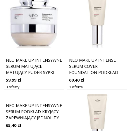
NEO MAKE UP INTENSYWNE
NEO MAKE UP INTENSE
SERUM MATUJĄCE
SERUM COVER
MATUJĄCY PUDER SYPKI
FOUNDATION PODKŁAD
SPF 10 10 G
NADAJĄCY NATURALNY
59,99 zł
60,40 zł
WYGLĄD SPF 30 ODCIEŃ 02
3 oferty
1 oferta
IVORY 30 ML
NEO MAKE UP INTENSYWNE
SERUM PODKŁAD KRYJĄCY
ZAPEWNIAJĄCY JEDNOLITY
WYGLĄD NATURALE SPF 30
65,40 zł
KOLOR 03 NATURALNY 30