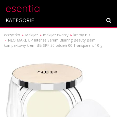
esentia
KATEGORIE
Wszystko
Makijaż
makijaż twarzy
kremy BB
NEO MAKE UP Intense Serum Blurring Beauty Balm
kompaktowy krem BB SPF 30 odcień 00 Transparent 10 g