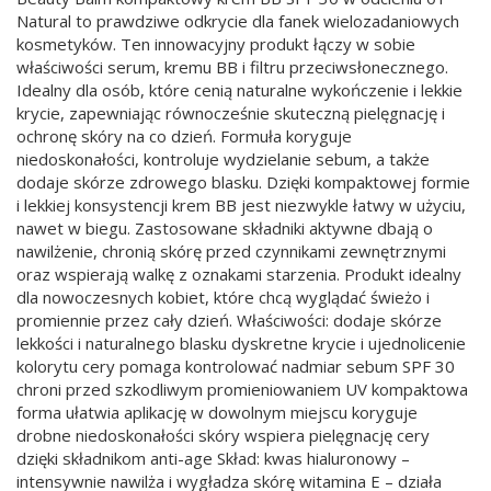
Natural to prawdziwe odkrycie dla fanek wielozadaniowych
kosmetyków. Ten innowacyjny produkt łączy w sobie
właściwości serum, kremu BB i filtru przeciwsłonecznego.
Idealny dla osób, które cenią naturalne wykończenie i lekkie
krycie, zapewniając równocześnie skuteczną pielęgnację i
ochronę skóry na co dzień. Formuła koryguje
niedoskonałości, kontroluje wydzielanie sebum, a także
dodaje skórze zdrowego blasku. Dzięki kompaktowej formie
i lekkiej konsystencji krem BB jest niezwykle łatwy w użyciu,
nawet w biegu. Zastosowane składniki aktywne dbają o
nawilżenie, chronią skórę przed czynnikami zewnętrznymi
oraz wspierają walkę z oznakami starzenia. Produkt idealny
dla nowoczesnych kobiet, które chcą wyglądać świeżo i
promiennie przez cały dzień. Właściwości: dodaje skórze
lekkości i naturalnego blasku dyskretne krycie i ujednolicenie
kolorytu cery pomaga kontrolować nadmiar sebum SPF 30
chroni przed szkodliwym promieniowaniem UV kompaktowa
forma ułatwia aplikację w dowolnym miejscu koryguje
drobne niedoskonałości skóry wspiera pielęgnację cery
dzięki składnikom anti-age Skład: kwas hialuronowy –
intensywnie nawilża i wygładza skórę witamina E – działa