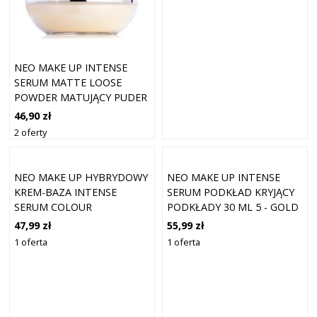
NEO MAKE UP INTENSE
SERUM MATTE LOOSE
POWDER MATUJĄCY PUDER
SYPKI 10 G
46,90 zł
2 oferty
NEO MAKE UP HYBRYDOWY
NEO MAKE UP INTENSE
KREM-BAZA INTENSE
SERUM PODKŁAD KRYJĄCY
SERUM COLOUR
PODKŁADY 30 ML 5 - GOLD
CORRECTING SERUM
47,99 zł
55,99 zł
PRZECIWZMARSZCZKOWE 9
1 oferta
1 oferta
ML