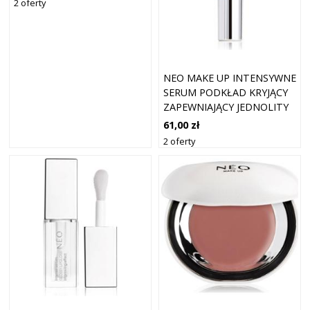
2 oferty
ML
NEO MAKE UP INTENSYWNE
SERUM PODKŁAD KRYJĄCY
ZAPEWNIAJĄCY JEDNOLITY
WYGLĄD NATURALE SPF 30
61,00 zł
KOLOR 06 KARMEL 30 ML
2 oferty