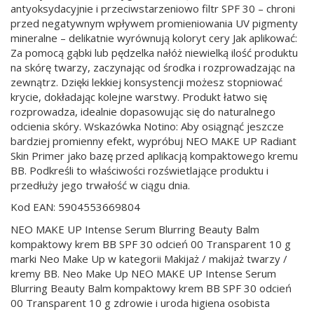
antyoksydacyjnie i przeciwstarzeniowo filtr SPF 30 – chroni
przed negatywnym wpływem promieniowania UV pigmenty
mineralne – delikatnie wyrównują koloryt cery Jak aplikować:
Za pomocą gąbki lub pędzelka nałóż niewielką ilość produktu
na skórę twarzy, zaczynając od środka i rozprowadzając na
zewnątrz. Dzięki lekkiej konsystencji możesz stopniować
krycie, dokładając kolejne warstwy. Produkt łatwo się
rozprowadza, idealnie dopasowując się do naturalnego
odcienia skóry. Wskazówka Notino: Aby osiągnąć jeszcze
bardziej promienny efekt, wypróbuj NEO MAKE UP Radiant
Skin Primer jako bazę przed aplikacją kompaktowego kremu
BB. Podkreśli to właściwości rozświetlające produktu i
przedłuży jego trwałość w ciągu dnia.
Kod EAN: 5904553669804
NEO MAKE UP Intense Serum Blurring Beauty Balm
kompaktowy krem BB SPF 30 odcień 00 Transparent 10 g
marki Neo Make Up w kategorii Makijaż / makijaż twarzy /
kremy BB. Neo Make Up NEO MAKE UP Intense Serum
Blurring Beauty Balm kompaktowy krem BB SPF 30 odcień
00 Transparent 10 g zdrowie i uroda higiena osobista