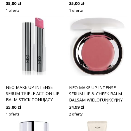
BALSAM DO UST SPF 30
BALSAM DO UST SPF 30
35,00 zł
35,00 zł
ODCIEŃ 01 THINK CANDY
ODCIEŃ 02 GOOD BLUSH
1 oferta
1 oferta
PINK 5.5 G
NUDE 5.5 G
NEO MAKE UP INTENSE
NEO MAKE UP INTENSE
SERUM TRIPLE ACTION LIP
SERUM LIP & CHEEK BALM
BALM STICK TONUJĄCY
BALSAM WIELOFUNKCYJNY
BALSAM DO UST SPF 30
DO UST I POLICZKÓW
35,00 zł
34,99 zł
ODCIEŃ 03 VERY GLAM
ODCIEŃ 01 5 G
1 oferta
2 oferty
CHERRY 5.5 G