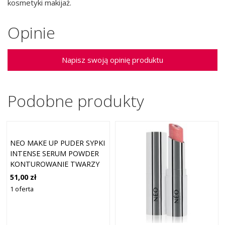
kosmetyki makijaż.
Opinie
Napisz swoją opinię produktu
Podobne produkty
NEO MAKE UP PUDER SYPKI
INTENSE SERUM POWDER
KONTUROWANIE TWARZY
10 G 10 - TRANSPARENT
51,00 zł
1 oferta