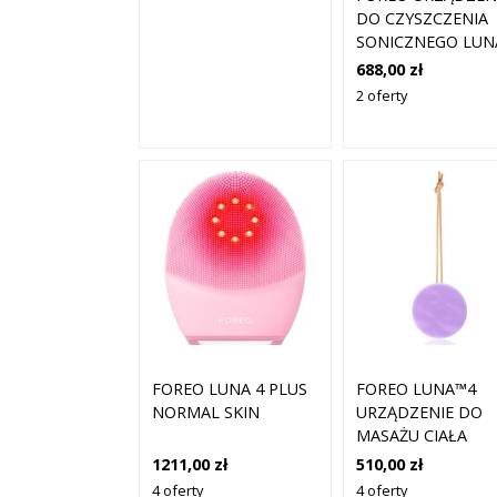
DO CZYSZCZENIA
SONICZNEGO LUN
3 PLUS Z FUNKCJĄ
688,00 zł
TERMO I MASAŻE
2 oferty
UJĘDRNIAJĄCYM D
SKÓRY WRAŻLIWEJ
FOREO LUNA 4 PLUS
FOREO LUNA™4
NORMAL SKIN
URZĄDZENIE DO
MASAŻU CIAŁA
LAWENDA
1211,00 zł
510,00 zł
4 oferty
4 oferty