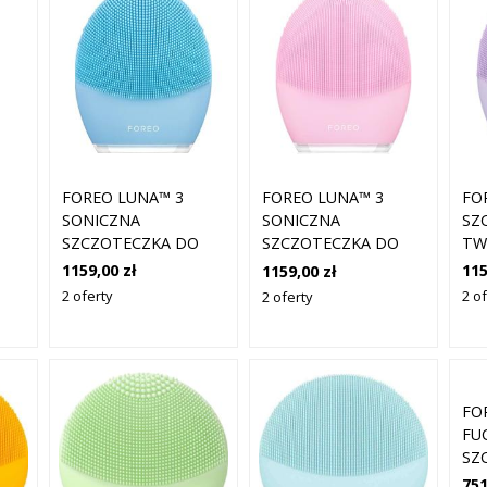
CZKOWA
FOREO LUNA™ 3
FOR
FOREO LUNA™ 3
SONICZNA
SZ
SONICZNA
SZCZOTECZKA DO
TW
SZCZOTECZKA DO
CZYSZCZENIA
AGI
CZYSZCZENIA
1159,00 zł
115
1159,00 zł
TWARZY EFEKT
SKI
TWARZY EFEKT
2 oferty
2 of
2 oferty
PRZECIWZMARSZCZKOWY
SEN
PRZECIWZMARSZCZKOWY
SKÓRA MIESZANA 1
KO
SKÓRA NORMALNA 1
SZT
SZT
FO
FU
SZ
TW
751