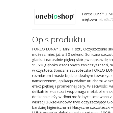
Foreo Luna™ 3 Min
miętowa
id: e3c
Opis produktu
FOREO LUNA™ 3 Mini, 1 szt., Oczyszczenie skór
możesz mieć już w 30 sekund. Soniczna szczo
gładką i naturalnie piękną skórę w naprawdę k
99,5% głęboko osadzonych zanieczyszczeń, seb
w czystości. Soniczna szczoteczka FOREO LUN
rozmiarom i masie będzie idealnym towarzyszem
namierzeniem, aplikacja zdalnie uruchomi w sz
efekt pięknej i promiennej cery. Właściwości:
delikatnie złuszcza i wspomaga metabolizm skór
doskonale leży w dłoni może być stosowana z
wibracji 30-sekundowy tryb oczyszczający Glo
bardziej higieniczna niż klasyczne szczoteczk
LUNA pomoże zlokalizować urządzenie 100% 