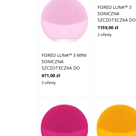
FOREO LUNA™ 3
SONICZNA
SZCZOTECZKA DO
CZYSZCZENIA
1159,00 zł
TWARZY
2 oferty
PRZECIWZMARSZ
DLA MĘŻCZYZN
FOREO LUNA™ 3 MINI
SONICZNA
SZCZOTECZKA DO
CZYSZCZENIA
671,00 zł
TWARZY, PERŁOWY
3 oferty
RÓŻ