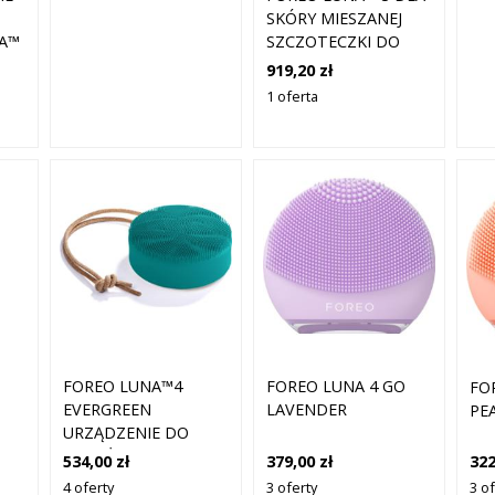
SKÓRY MIESZANEJ
A™
SZCZOTECZKI DO
TWARZY 1 CT
919,20 zł
M
SREBRNY
1 oferta
LA
FOREO LUNA™4
FOREO LUNA 4 GO
FO
EVERGREEN
LAVENDER
PE
URZĄDZENIE DO
MASAŻU CIAŁA
534,00 zł
379,00 zł
322
4 oferty
3 oferty
3 of