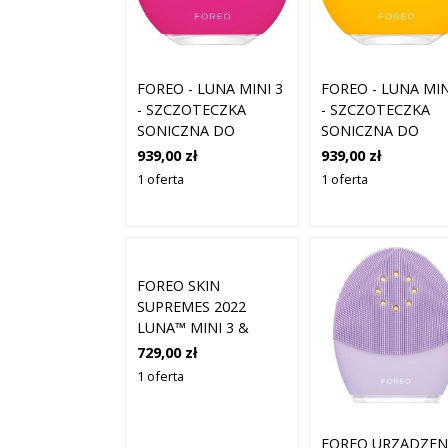
FOREO - LUNA MINI 3
FOREO - LUNA MIN
- SZCZOTECZKA
- SZCZOTECZKA
SONICZNA DO
SONICZNA DO
TWARZY - LUNA 3
TWARZY - LUNA 3
939,00 zł
939,00 zł
MINI FUSCHIA - DLA
MINI SUNFLOWER
1 oferta
1 oferta
KOBIET
YELLOW - DLA
KOBIET
FOREO SKIN
SUPREMES 2022
LUNA™ MINI 3 &
UFO™ MINI 2 SET
729,00 zł
ZESTAWY DO
1 oferta
PIELĘGNACJI TWARZY
1 CT
FOREO URZĄDZEN