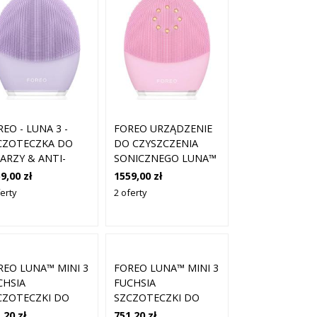
EO - LUNA 3 -
FOREO URZĄDZENIE
CZOTECZKA DO
DO CZYSZCZENIA
ARZY & ANTI-
SONICZNEGO LUNA™
NG - SENSITIVE
3 PLUS Z FUNKCJĄ
9,00 zł
1559,00 zł
N - PEAUX
TERMO I MASAŻEM
erty
2 oferty
SIBLES - DLA
UJĘDRNIAJĄCYM DO
BIET
SKÓRY NORMALNEJ
REO LUNA™ MINI 3
FOREO LUNA™ MINI 3
CHSIA
FUCHSIA
CZOTECZKI DO
SZCZOTECZKI DO
ARZY 1 CT BIAŁY
TWARZY 1 CT ZŁOTY
,20 zł
751,20 zł