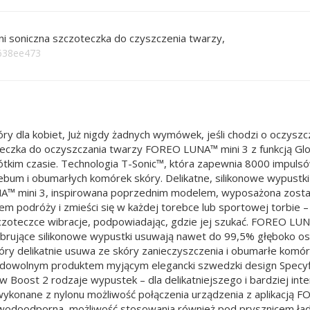
i soniczna szczoteczka do czyszczenia twarzy,
7638ee473
y dla kobiet, Już nigdy żadnych wymówek, jeśli chodzi o oczyszc
teczka do oczyszczania twarzy FOREO LUNA™ mini 3 z funkcją Glo
rótkim czasie. Technologia T-Sonic™, która zapewnia 8000 impuls
um i obumarłych komórek skóry. Delikatne, silikonowe wypustki s
A™ mini 3, inspirowana poprzednim modelem, wyposażona została
 podróży i zmieści się w każdej torebce lub sportowej torbie – a
czoteczce wibracje, podpowiadając, gdzie jej szukać. FOREO LUNA
 wibrujące silikonowe wypustki usuwają nawet do 99,5% głęboko o
y delikatnie usuwa ze skóry zanieczyszczenia i obumarłe komórki 
 dowolnym produktem myjącym elegancki szwedzki design Specyfi
w Boost 2 rodzaje wypustek – dla delikatniejszego i bardziej i
i wykonane z nylonu możliwość połączenia urządzenia z aplikacją 
wodoodporna, możliwość stosowania również pod prysznicem ła