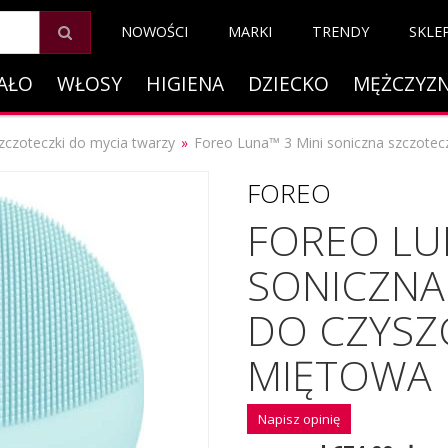
NOWOŚCI
MARKI
TRENDY
SKLE
AŁO
WŁOSY
HIGIENA
DZIECKO
MĘŻCZYZ
zczoteczki do mycia twarzy
Foreo Luna™ 3 Mini soniczna szczotec
FOREO
FOREO LU
SONICZNA
DO CZYSZ
MIĘTOWA
Napisz opinię