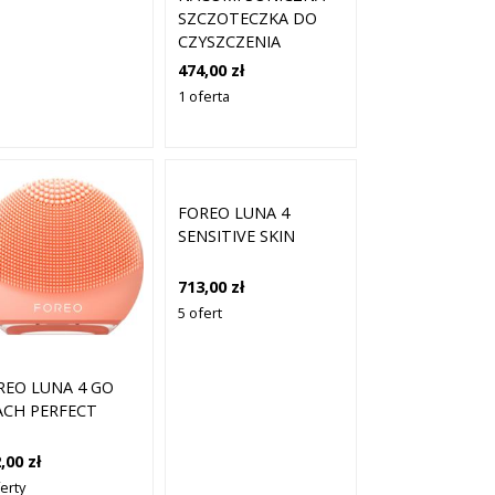
SZCZOTECZKA DO
CZYSZCZENIA
TWARZY
474,00 zł
1 oferta
FOREO LUNA 4
SENSITIVE SKIN
713,00 zł
5 ofert
REO LUNA 4 GO
ACH PERFECT
,00 zł
erty