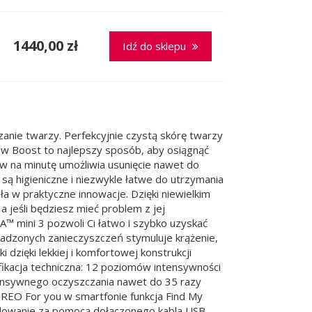
1440,00 zł
Idź do sklepu
zanie twarzy. Perfekcyjnie czystą skórę twarzy
w Boost to najlepszy sposób, aby osiągnąć
ów na minutę umożliwia usunięcie nawet do
ą higieniczne i niezwykle łatwe do utrzymania
 w praktyczne innowacje. Dzięki niewielkim
 jeśli będziesz mieć problem z jej
™ mini 3 pozwoli Ci łatwo i szybko uzyskać
sadzonych zanieczyszczeń stymuluje krążenie,
dzięki lekkiej i komfortowej konstrukcji
kacja techniczna: 12 poziomów intensywności
ntensywnego oczyszczania nawet do 35 razy
FOREO For you w smartfonie funkcja Find My
dowanie za pomocą dołączonego kabla USB