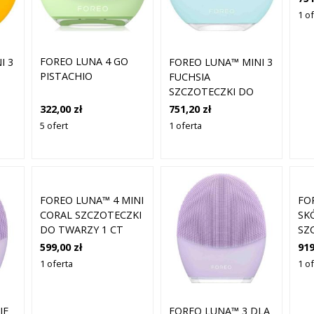
1 o
FOREO LUNA 4 GO
I 3
FOREO LUNA™ MINI 3
PISTACHIO
FUCHSIA
SZCZOTECZKI DO
TWARZY 1 CT BIAŁY
322,00 zł
751,20 zł
5 ofert
1 oferta
FOREO LUNA™ 4 MINI
FO
CORAL SZCZOTECZKI
SK
DO TWARZY 1 CT
SZ
KORALOWY
TW
599,00 zł
919
SR
1 oferta
1 o
IE
FOREO LUNA™ 3 DLA