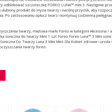
ży odblokować szczoteczkę FOREO LUNA™ mini 3. Następnie przez
j ulubiony produkt do mycia twarzy i naciśnij przycisk, aby rozp
a. Po zastosowaniu opłucz twarz i kontynuuj codzienną pielęgnac
yszczenia twarzy, miętowa marki Foreo w kategorii Akcesoria / a
a soniczna do twarzy Mint 1 szt Foreo Foreo Luna™ 3 Mini soni
oniczna Do Twarzy Luna 3 Mini Mint Dla Kobiet zdrowie i uroda s
 oczyszczania twarzy foreo.