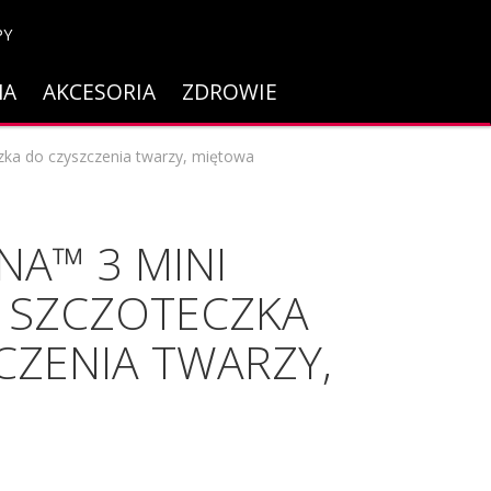
PY
NA
AKCESORIA
ZDROWIE
zka do czyszczenia twarzy, miętowa
NA™ 3 MINI
 SZCZOTECZKA
CZENIA TWARZY,