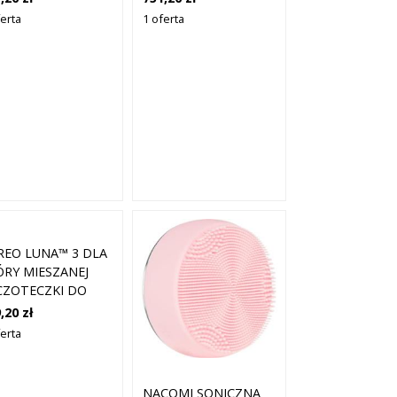
ferta
1 oferta
REO LUNA™ 3 DLA
ÓRY MIESZANEJ
CZOTECZKI DO
ARZY 1 CT
,20 zł
EBRNY
ferta
NACOMI SONICZNA