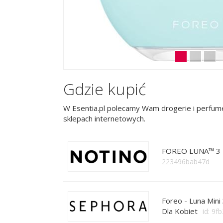
Gdzie kupić
W Esentia.pl polecamy Wam drogerie i perfume
sklepach internetowych.
FOREO LUNA™ 3 Mi
223496bab47d
Foreo - Luna Mini
Dla Kobiet
id: 9