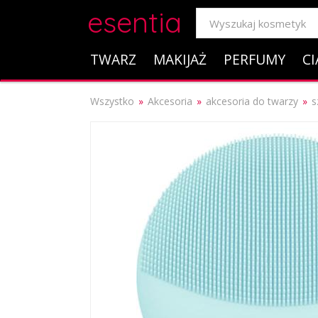
esentia
TWARZ
MAKIJAŻ
PERFUMY
CI
Wszystko
Akcesoria
akcesoria do twarzy
s