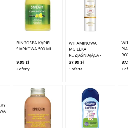
BINGOSPA KĄPIEL
WI
WITAMINOWA
SIARKOWA 500 ML
PI
MGIEŁKA
I
RO
ROZJAŚNIAJĄCA -
000
DE
FARMONA VITAMIN C
9,99 zł
37,
37,99 zł
FA
- 200 ML
2 oferty
1 o
1 oferta
- 1
RRY
OWA