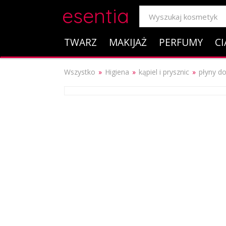
esentia
TWARZ
MAKIJAŻ
PERFUMY
CI
Wszystko
Higiena
kąpiel i prysznic
płyny do