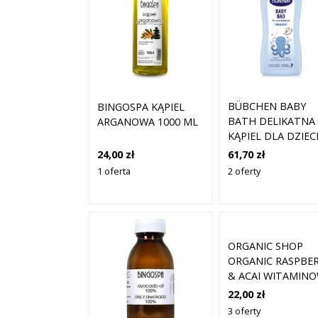
BÜBCHEN BABY
BINGOSPA KĄPIEL
BATH DELIKATNA
ARGANOWA 1000 ML
KĄPIEL DLA DZIEC
OD URODZENIA 1
61,70 zł
24,00 zł
ML
2 oferty
1 oferta
ORGANIC SHOP
ORGANIC RASPBE
& ACAI WITAMIN
PIANA DO KĄPIELI
22,00 zł
500 ML
3 oferty