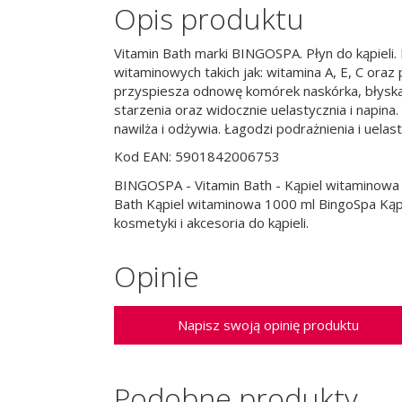
Opis produktu
Vitamin Bath marki BINGOSPA. Płyn do kąpieli.
witaminowych takich jak: witamina A, E, C or
przyspiesza odnowę komórek naskórka, błyskaw
starzenia oraz widocznie uelastycznia i napina.
nawilża i odżywia. Łagodzi podrażnienia i uelast
Kod EAN: 5901842006753
BINGOSPA - Vitamin Bath - Kąpiel witaminowa -
Bath Kąpiel witaminowa 1000 ml BingoSpa Kąpie
kosmetyki i akcesoria do kąpieli.
Opinie
Napisz swoją opinię produktu
Podobne produkty