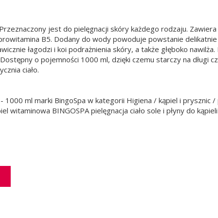
 Przeznaczony jest do pielęgnacji skóry każdego rodzaju. Zawier
az prowitamina B5. Dodany do wody powoduje powstanie delikatnie
icznie łagodzi i koi podrażnienia skóry, a także głęboko nawil
 Dostępny o pojemności 1000 ml, dzięki czemu starczy na długi czas
ycznia ciało.
 1000 ml marki BingoSpa w kategorii Higiena / kąpiel i prysznic 
l witaminowa BINGOSPA pielęgnacja ciało sole i płyny do kąpieli 