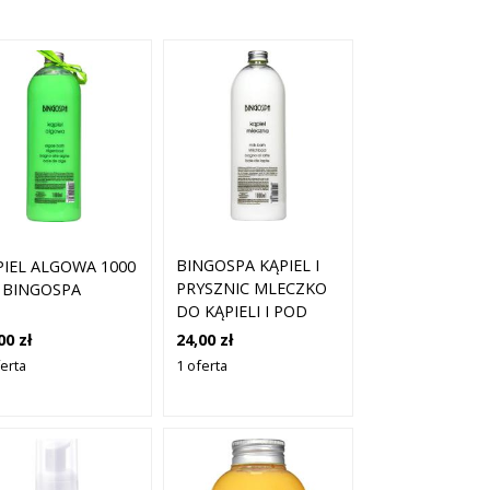
BINGOSPA KĄPIEL I
PIEL ALGOWA 1000
PRYSZNIC MLECZKO
 BINGOSPA
DO KĄPIELI I POD
PRYSZNIC CARIBBEAN
24,00 zł
00 zł
1000 ML
1 oferta
ferta