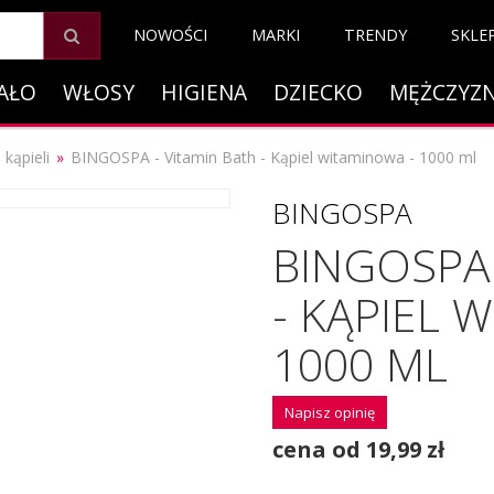
NOWOŚCI
MARKI
TRENDY
SKLE
AŁO
WŁOSY
HIGIENA
DZIECKO
MĘŻCZYZ
 kąpieli
BINGOSPA - Vitamin Bath - Kąpiel witaminowa - 1000 ml
BINGOSPA
BINGOSPA 
- KĄPIEL 
1000 ML
Napisz opinię
cena od 19,99 zł