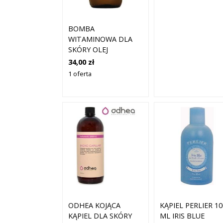
BOMBA
WITAMINOWA DLA
SKÓRY OLEJ
AVOCADO 100 %
34,00 zł
BINGOSPA 100 ML
1 oferta
ODHEA KOJĄCA
KĄPIEL PERLIER 1
KĄPIEL DLA SKÓRY
ML IRIS BLUE