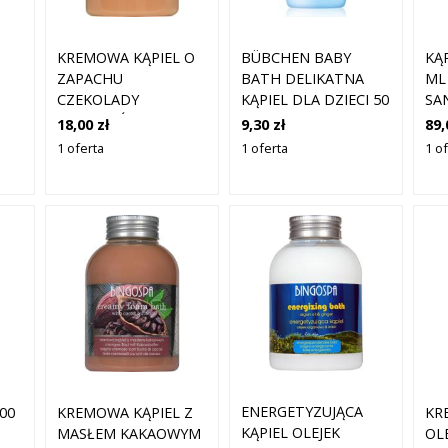
KREMOWA KĄPIEL O
BÜBCHEN BABY
KĄP
ZAPACHU
BATH DELIKATNA
ML
CZEKOLADY
KĄPIEL DLA DZIECI 50
SA
POMARAŃCZĄ Z
ML
18,00 zł
9,30 zł
89,
OLEJKIEM BABASSU
1 oferta
1 oferta
1 o
BINGOSPA
ENERGETYZUJĄCA
000
KREMOWA KĄPIEL Z
KR
KĄPIEL OLEJEK
MASŁEM KAKAOWYM
OL