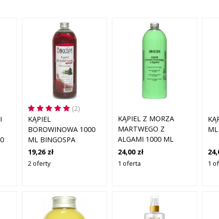
(2)
KĄPIEL Z MORZA
I
KĄPIEL
KĄ
MARTWEGO Z
BOROWINOWA 1000
ML
ALGAMI 1000 ML
0
ML BINGOSPA
BINGOSPA
24,00 zł
19,26 zł
24,
1 oferta
2 oferty
1 o