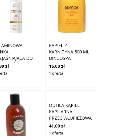
TAMINOWA
KĄPIEL Z L-
ANKA
KARNITYNĄ 500 ML
ZJAŚNIAJĄCA DO
BINGOSPA
MAKIJAŻU -
99 zł
16,00 zł
RMONA VITAMIN C
ferta
1 oferta
50 ML
ODHEA KĄPIEL
KAPILARNA
PRZECIWŁUPIEŻOWA
1000 ML
41,00 zł
1 oferta