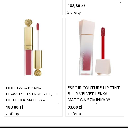
SZMINKA W PŁYNIE ODCIEŃ
188,80 zł
AFFECTION 205 5 ML
2 oferty
ESPOIR COUTURE LIP TINT
DOLCE&GABBANA
BLUR VELVET LEKKA
FLAWLESS EVERKISS LIQUID
MATOWA SZMINKA W
LIP LEKKA MATOWA
PŁYNIE ODCIEŃ 05
SZMINKA W PŁYNIE ODCIEŃ
93,60 zł
188,80 zł
SERENADE 5.5 G
GRATITUDE 200 5 ML
1 oferta
2 oferty