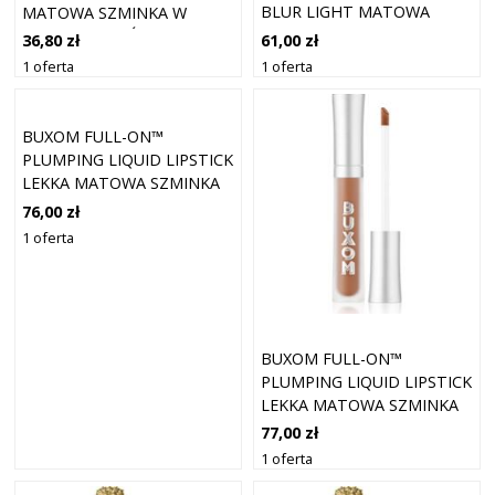
BLUR LIGHT MATOWA
MATOWA SZMINKA W
KOLOR SULTRY 3,5 ML
PŁYNIE ODCIEŃ SIREN 3.5
61,00 zł
36,80 zł
ML
1 oferta
1 oferta
BUXOM FULL-ON™
PLUMPING LIQUID LIPSTICK
LEKKA MATOWA SZMINKA
W PŁYNIE PARTY HOPPING
76,00 zł
4,2 ML
1 oferta
BUXOM FULL-ON™
PLUMPING LIQUID LIPSTICK
LEKKA MATOWA SZMINKA
W PŁYNIE ROAD TRIPPIN
77,00 zł
4,2 ML
1 oferta