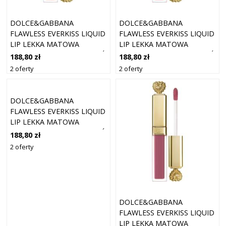
DOLCE&GABBANA
DOLCE&GABBANA
FLAWLESS EVERKISS LIQUID
FLAWLESS EVERKISS LIQUID
LIP LEKKA MATOWA
LIP LEKKA MATOWA
SZMINKA W PŁYNIE ODCIEŃ
SZMINKA W PŁYNIE ODCIEŃ
188,80 zł
188,80 zł
HOPE 100 5 ML
DEVOTION 405 5 ML
2 oferty
2 oferty
DOLCE&GABBANA
FLAWLESS EVERKISS LIQUID
LIP LEKKA MATOWA
SZMINKA W PŁYNIE ODCIEŃ
188,80 zł
GENEROSITY 110 5 ML
2 oferty
DOLCE&GABBANA
FLAWLESS EVERKISS LIQUID
LIP LEKKA MATOWA