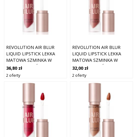
REVOLUTION AIR BLUR
REVOLUTION AIR BLUR
LIQUID LIPSTICK LEKKA
LIQUID LIPSTICK LEKKA
MATOWA SZMINKA W
MATOWA SZMINKA W
PŁYNIE ODCIEŃ DREAMY 3.5
PŁYNIE ODCIEŃ WHISPER
36,80 zł
32,00 zł
ML
3.5 ML
2 oferty
2 oferty