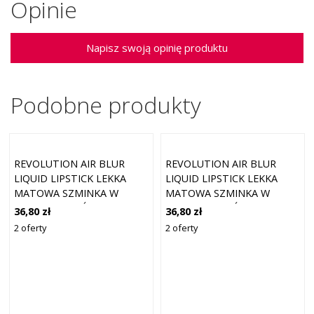
Opinie
Napisz swoją opinię produktu
Podobne produkty
REVOLUTION AIR BLUR
REVOLUTION AIR BLUR
LIQUID LIPSTICK LEKKA
LIQUID LIPSTICK LEKKA
MATOWA SZMINKA W
MATOWA SZMINKA W
PŁYNIE ODCIEŃ CHAUFFEUR
PŁYNIE ODCIEŃ PEACHY 3.5
36,80 zł
36,80 zł
3.5 ML
ML
2 oferty
2 oferty