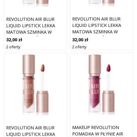
REVOLUTION AIR BLUR
REVOLUTION AIR BLUR
LIQUID LIPSTICK LEKKA
LIQUID LIPSTICK LEKKA
MATOWA SZMINKA W
MATOWA SZMINKA W
PŁYNIE ODCIEŃ NATURAL
PŁYNIE ODCIEŃ FIERY 3.5
32,00 zł
32,00 zł
3.5 ML
ML
2 oferty
2 oferty
MAKEUP REVOLUTION
REVOLUTION AIR BLUR
POMADKA W PŁYNIE AIR
LIQUID LIPSTICK LEKKA