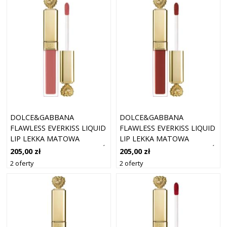
DOLCE&GABBANA
DOLCE&GABBANA
FLAWLESS EVERKISS LIQUID
FLAWLESS EVERKISS LIQUID
LIP LEKKA MATOWA
LIP LEKKA MATOWA
SZMINKA W PŁYNIE ODCIEŃ
SZMINKA W PŁYNIE ODCIEŃ
205,00 zł
205,00 zł
DESIRE 90 5 ML
COURAGE 150 5 ML
2 oferty
2 oferty