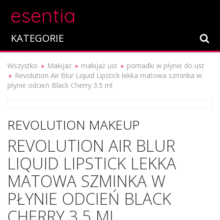
esentia
KATEGORIE
Wszystko
Makijaż
makijaż ust
pomadki w płynie do ust
Revolution Air Blur Liquid Lipstick lekka matowa szminka w
płynie odcień Black Cherry 3.5 ml
REVOLUTION MAKEUP
REVOLUTION AIR BLUR
LIQUID LIPSTICK LEKKA
MATOWA SZMINKA W
PŁYNIE ODCIEŃ BLACK
CHERRY 3.5 ML