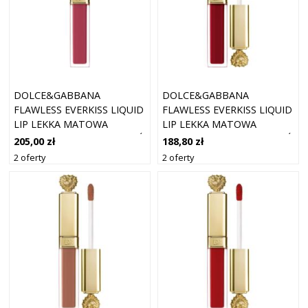
DOLCE&GABBANA
DOLCE&GABBANA
FLAWLESS EVERKISS LIQUID
FLAWLESS EVERKISS LIQUID
LIP LEKKA MATOWA
LIP LEKKA MATOWA
SZMINKA W PŁYNIE ODCIEŃ
SZMINKA W PŁYNIE ODCIEŃ
205,00 zł
188,80 zł
PASSION 215 5 ML
AUDACITY 410 5 ML
2 oferty
2 oferty