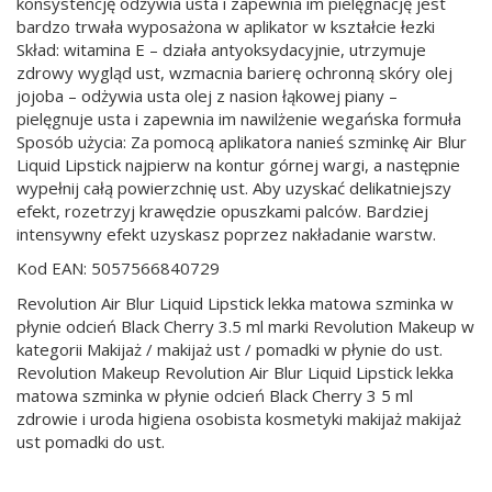
konsystencję odżywia usta i zapewnia im pielęgnację jest
bardzo trwała wyposażona w aplikator w kształcie łezki
Skład: witamina E – działa antyoksydacyjnie, utrzymuje
zdrowy wygląd ust, wzmacnia barierę ochronną skóry olej
jojoba – odżywia usta olej z nasion łąkowej piany –
pielęgnuje usta i zapewnia im nawilżenie wegańska formuła
Sposób użycia: Za pomocą aplikatora nanieś szminkę Air Blur
Liquid Lipstick najpierw na kontur górnej wargi, a następnie
wypełnij całą powierzchnię ust. Aby uzyskać delikatniejszy
efekt, rozetrzyj krawędzie opuszkami palców. Bardziej
intensywny efekt uzyskasz poprzez nakładanie warstw.
Kod EAN: 5057566840729
Revolution Air Blur Liquid Lipstick lekka matowa szminka w
płynie odcień Black Cherry 3.5 ml marki Revolution Makeup w
kategorii Makijaż / makijaż ust / pomadki w płynie do ust.
Revolution Makeup Revolution Air Blur Liquid Lipstick lekka
matowa szminka w płynie odcień Black Cherry 3 5 ml
zdrowie i uroda higiena osobista kosmetyki makijaż makijaż
ust pomadki do ust.