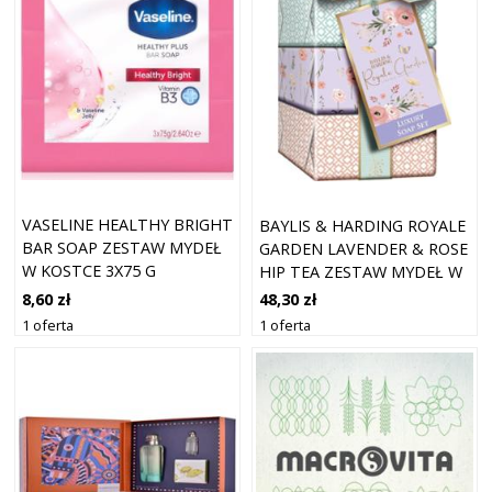
VASELINE HEALTHY BRIGHT
BAYLIS & HARDING ROYALE
BAR SOAP ZESTAW MYDEŁ
GARDEN LAVENDER & ROSE
W KOSTCE 3X75 G
HIP TEA ZESTAW MYDEŁ W
KOSTCE EDYCJA
8,60 zł
48,30 zł
UPOMINKOWA
1 oferta
1 oferta