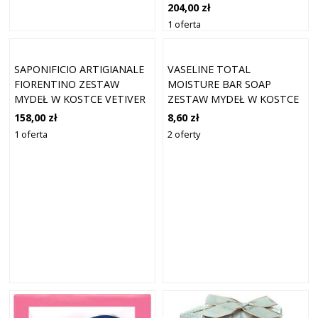
SET 125 G
204,00 zł
1 oferta
SAPONIFICIO ARTIGIANALE
VASELINE TOTAL
FIORENTINO ZESTAW
MOISTURE BAR SOAP
MYDEŁ W KOSTCE VETIVER
ZESTAW MYDEŁ W KOSTCE
AND ARGAN SET 3×125 G
3X75 G
158,00 zł
8,60 zł
1 oferta
2 oferty