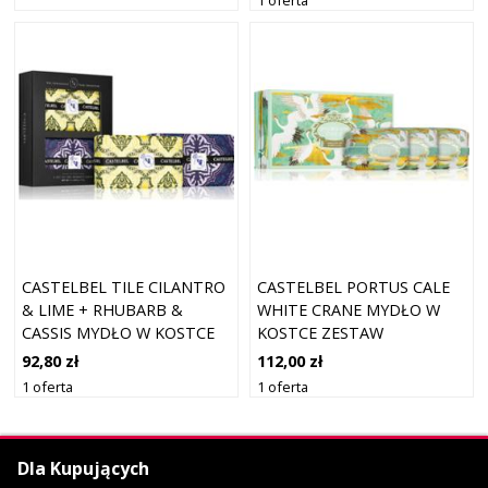
CASTELBEL TILE CILANTRO
CASTELBEL PORTUS CALE
& LIME + RHUBARB &
WHITE CRANE MYDŁO W
CASSIS MYDŁO W KOSTCE
KOSTCE ZESTAW
ZESTAW UPOMINKOWY
UPOMINKOWY 3X150 G
92,80 zł
112,00 zł
2X200 G
1 oferta
1 oferta
Dla Kupujących