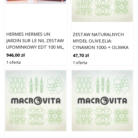
HERMES HERMES UN
ZESTAW NATURALNYCH
JARDIN SUR LE NIL ZESTAW
MYDEŁ OLIVE.ELIA:
UPOMINKOWY EDT 100 ML,
CYNAMON 100G + OLIWKA
MYDŁO W KOSTCE 50 G I
100G + LAWENDA 100G
946,00 zł
47,70 zł
MINI EDT 7,5 ML
1 oferta
1 oferta