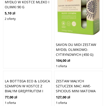
MYDŁO W KOSTCE MLEKO I
OLIWKI 90 G
5,10 zł
2 oferty
SAVON DU MIDI ZESTAW
MYDEŁ OLIWKOWO-
CYTRYNOWYCH (450 G)
104,00 zł
1 oferta
LA BOTTEGA ECO & LOGICA
ZESTAW MAŁYCH
SZAMPON W KOSTCE Z
SZTUCZEK MAC: AWE-
BIAŁYM GREJPFRUTEM I
SPICIOUS MINI MATOWA
NEROLI 60 G
SZMINKA W KREMIE 18 G
77,00 zł
127,00 zł
*MINIATURKA + SNAPPY-
1 oferta
1 oferta
GO-LUCKY MINI MATOWA