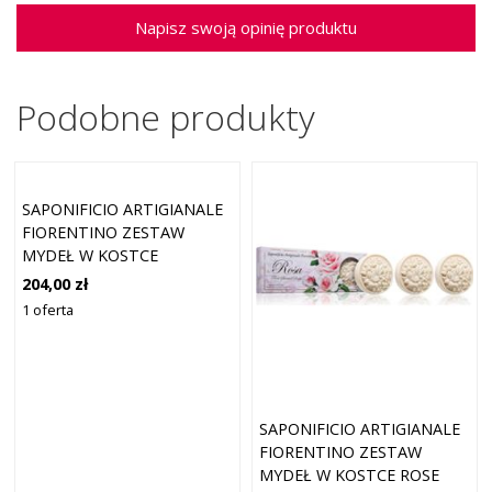
Napisz swoją opinię produktu
Podobne produkty
SAPONIFICIO ARTIGIANALE
FIORENTINO ZESTAW
MYDEŁ W KOSTCE
LAWENDA 125 G
204,00 zł
1 oferta
SAPONIFICIO ARTIGIANALE
FIORENTINO ZESTAW
MYDEŁ W KOSTCE ROSE