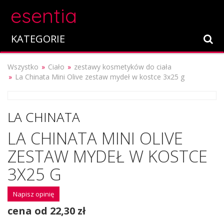
esentia
KATEGORIE
Wszystko
Ciało
zestawy kosmetyków do ciała
La Chinata Mini Olive zestaw mydeł w kostce 3x25 g
LA CHINATA
LA CHINATA MINI OLIVE
ZESTAW MYDEŁ W KOSTCE
3X25 G
Napisz opinię
cena od 22,30 zł