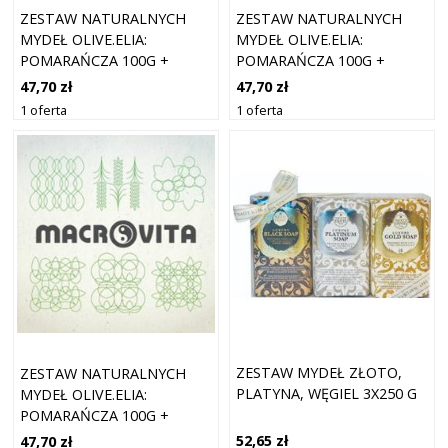
ZESTAW NATURALNYCH
ZESTAW NATURALNYCH
MYDEŁ OLIVE.ELIA:
MYDEŁ OLIVE.ELIA:
POMARAŃCZA 100G +
POMARAŃCZA 100G +
OLIWKA 100G + LAWENDA
OLIWKA 100G + CYNAMON
47,70 zł
47,70 zł
100G
100G
1 oferta
1 oferta
ZESTAW MYDEŁ ZŁOTO,
ZESTAW NATURALNYCH
PLATYNA, WĘGIEL 3X250 G
MYDEŁ OLIVE.ELIA:
POMARAŃCZA 100G +
CYNAMON 100G +
52,65 zł
47,70 zł