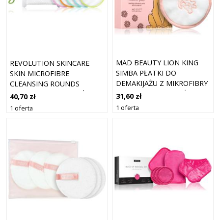
MAD BEAUTY LION KING
REVOLUTION SKINCARE
SIMBA PŁATKI DO
SKIN MICROFIBRE
DEMAKIJAŻU Z MIKROFIBRY
CLEANSING ROUNDS
WIELOKROTNEGO UŻYTKU
PŁATKI DO DEMAKIJAŻU Z
31,60 zł
40,70 zł
3 SZT.
MIKROFIBRY
1 oferta
1 oferta
WIELOKROTNEGO UŻYTKU
6 SZT.