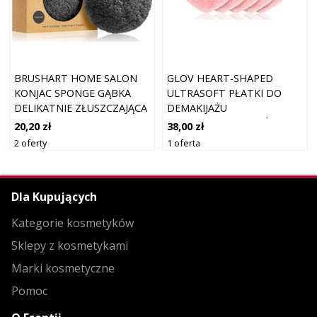
BRUSHART HOME SALON
GLOV HEART-SHAPED
KONJAC SPONGE GĄBKA
ULTRASOFT PŁATKI DO
DELIKATNIE ZŁUSZCZAJĄCA
DEMAKIJAŻU
DO TWARZY CHARCOAL 5 G
WIELOKROTNEGO UŻYTKU
20,20 zł
38,00 zł
5 SZT.
2 oferty
1 oferta
Dla Kupujących
Kategorie kosmetyków
Sklepy z kosmetykami
Marki kosmetyczne
Pomoc