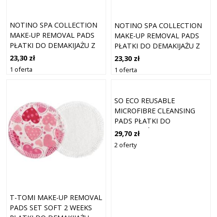
NOTINO SPA COLLECTION
NOTINO SPA COLLECTION
MAKE-UP REMOVAL PADS
MAKE-UP REMOVAL PADS
PŁATKI DO DEMAKIJAŻU Z
PŁATKI DO DEMAKIJAŻU Z
MIKROFIBRY
MIKROFIBRY
23,30 zł
23,30 zł
WIELOKROTNEGO UŻYTKU
WIELOKROTNEGO UŻYTKU
1 oferta
1 oferta
ODCIEŃ BLACK 3 SZT.
ODCIEŃ PINK 3 SZT.
SO ECO REUSABLE
MICROFIBRE CLEANSING
PADS PŁATKI DO
DEMAKIJAŻU Z MIKROFIBRY
29,70 zł
WIELOKROTNEGO UŻYTKU
2 oferty
7 SZT.
T-TOMI MAKE-UP REMOVAL
PADS SET SOFT 2 WEEKS