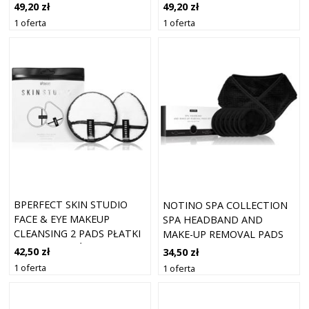
MIKROFIBRY LILAC
MIKROFIBRY BLACK
49,20 zł
49,20 zł
1 oferta
1 oferta
BPERFECT SKIN STUDIO
NOTINO SPA COLLECTION
FACE & EYE MAKEUP
SPA HEADBAND AND
CLEANSING 2 PADS PŁATKI
MAKE-UP REMOVAL PADS
DO DEMAKIJAŻU
SET ZESTAW DO
42,50 zł
34,50 zł
WIELOKROTNEGO UŻYTKU
DEMAKIJAŻU Z OPASKĄ
1 oferta
1 oferta
2 SZT.
KOSMETYCZNĄ BLACK 7
SZT.