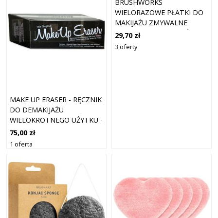
BRUSHWORKS
WIELORAZOWE PŁATKI DO
MAKIJAŻU ZMYWALNE
PŁATKI DO DEMAKIJAŻU 3
29,70 zł
SZTUKI
3 oferty
MAKE UP ERASER - RĘCZNIK
DO DEMAKIJAŻU
WIELOKROTNEGO UŻYTKU -
NOIR - DLA KOBIET
75,00 zł
1 oferta