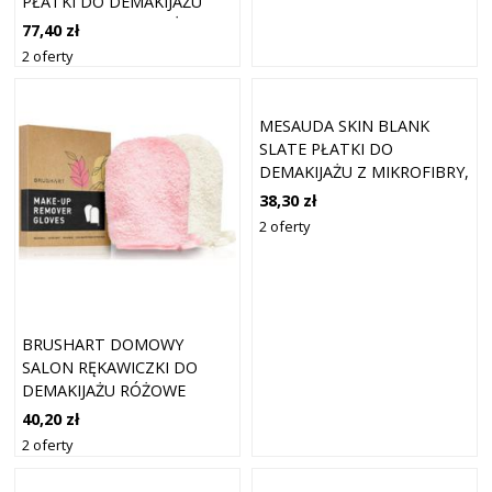
PŁATKI DO DEMAKIJAŻU
WIELOKROTNEGO UŻYTKU
77,40 zł
COLOUR + LAUNDRY WASH
2 oferty
BAG 7 SZT.
MESAUDA SKIN BLANK
SLATE PŁATKI DO
DEMAKIJAŻU Z MIKROFIBRY,
ZMYWALNE I
38,30 zł
WIELOKROTNEGO UŻYTKU
2 oferty
1 UNITÀ
BRUSHART DOMOWY
SALON RĘKAWICZKI DO
DEMAKIJAŻU RÓŻOWE
KREMOWE RĘKAWICZKI DO
40,20 zł
DEMAKIJAŻU 2 SZT
2 oferty