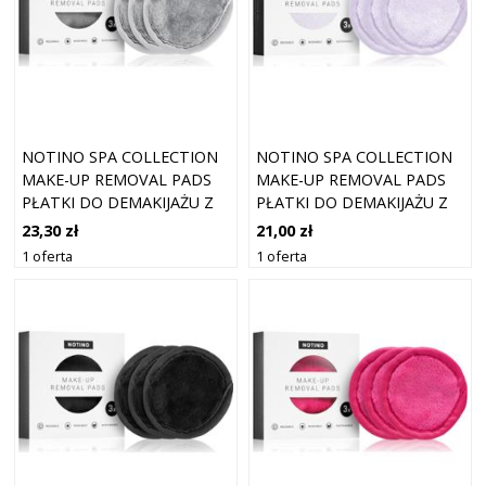
NOTINO SPA COLLECTION
NOTINO SPA COLLECTION
MAKE-UP REMOVAL PADS
MAKE-UP REMOVAL PADS
PŁATKI DO DEMAKIJAŻU Z
PŁATKI DO DEMAKIJAŻU Z
MIKROFIBRY
MIKROFIBRY
23,30 zł
21,00 zł
WIELOKROTNEGO UŻYTKU
WIELOKROTNEGO UŻYTKU
1 oferta
1 oferta
ODCIEŃ GREY 3 SZT.
ODCIEŃ LILAC 3 SZT.