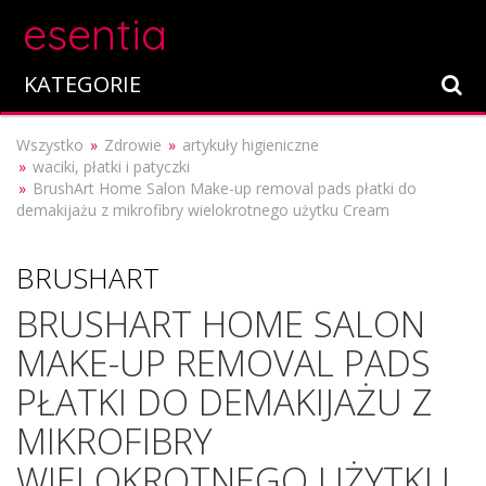
esentia
KATEGORIE
Wszystko
Zdrowie
artykuły higieniczne
waciki, płatki i patyczki
BrushArt Home Salon Make-up removal pads płatki do
demakijażu z mikrofibry wielokrotnego użytku Cream
BRUSHART
BRUSHART HOME SALON
MAKE-UP REMOVAL PADS
PŁATKI DO DEMAKIJAŻU Z
MIKROFIBRY
WIELOKROTNEGO UŻYTKU