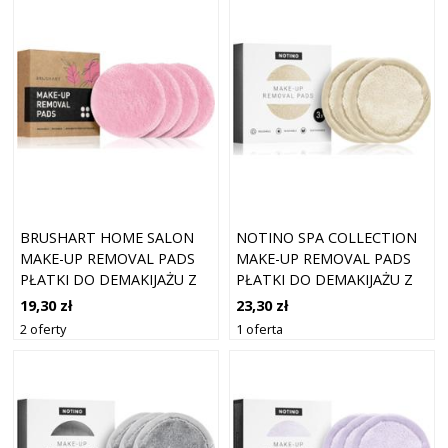
BRUSHART HOME SALON
NOTINO SPA COLLECTION
MAKE-UP REMOVAL PADS
MAKE-UP REMOVAL PADS
PŁATKI DO DEMAKIJAŻU Z
PŁATKI DO DEMAKIJAŻU Z
MIKROFIBRY
MIKROFIBRY
19,30 zł
23,30 zł
WIELOKROTNEGO UŻYTKU
WIELOKROTNEGO UŻYTKU
2 oferty
1 oferta
ODCIEŃ BEIGE 3 SZT.