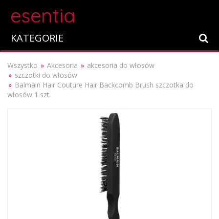
esentia
KATEGORIE
Wszystko
Akcesoria
akcesoria do włosów
szczotki do włosów
Balmain Hair Couture Hair Backcomb Brush szczotka do
włosów 1 szt.