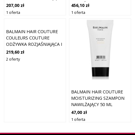
WŁOSÓW 5X20 ML
300 ML
456,10 zł
207,00 zł
1 oferta
1 oferta
BALMAIN HAIR COUTURE
COULEURS COUTURE
ODŻYWKA ROZJAŚNIAJĄCA I
WZMACNIAJĄCA DO
219,60 zł
WŁOSÓW FARBOWANYCH
2 oferty
300 ML
BALMAIN HAIR COUTURE
MOISTURIZING SZAMPON
NAWILŻAJĄCY 50 ML
47,00 zł
1 oferta