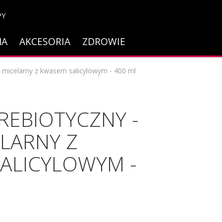
PY
NA
AKCESORIA
ZDROWIE
micelarny z kwasem salicylowym - 400 ml
PREBIOTYCZNY -
ELARNY Z
ALICYLOWYM -