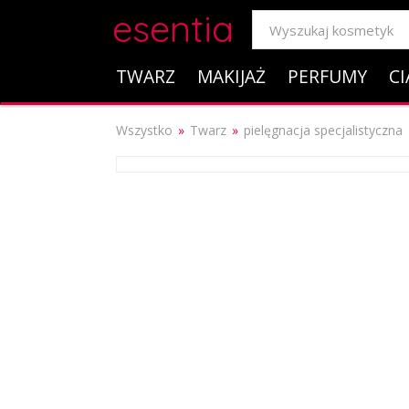
esentia
TWARZ
MAKIJAŻ
PERFUMY
CI
Wszystko
Twarz
pielęgnacja specjalistyczna