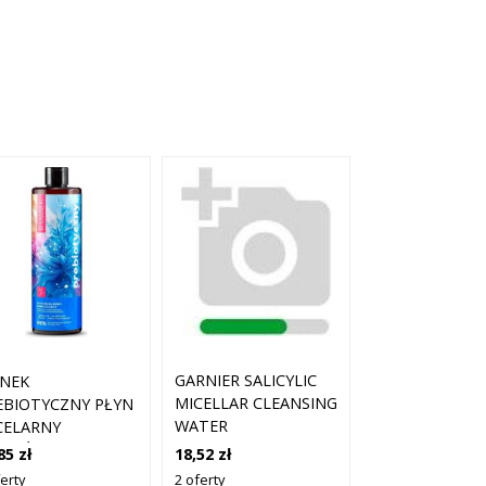
GARNIER SALICYLIC
ANEK
MICELLAR CLEANSING
EBIOTYCZNY PŁYN
WATER
CELARNY
OCZYSZCZAJĄCY
WILŻAJĄCY Z
18,52 zł
85 zł
PŁYN MICELARNY Z
EHALOZĄ 400ML
2 oferty
erty