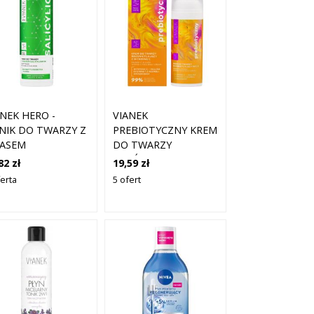
ANEK HERO -
VIANEK
NIK DO TWARZY Z
PREBIOTYCZNY KREM
ASEM
DO TWARZY
LICYLOWYM,
ROZŚWIETLAJĄCY Z
82 zł
19,59 zł
0ML
WITAMINĄ C 50ML
ferta
5 ofert