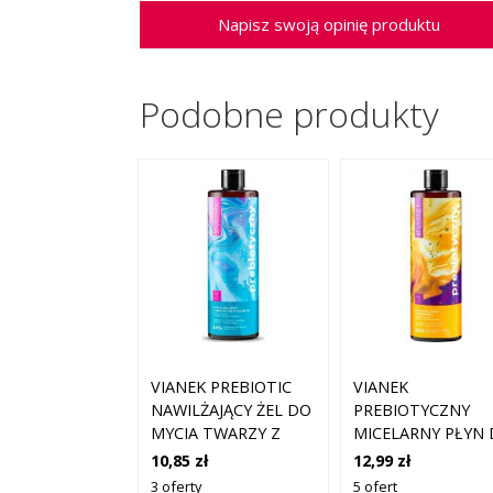
Napisz swoją opinię produktu
Podobne produkty
VIANEK PREBIOTIC
VIANEK
NAWILŻAJĄCY ŻEL DO
PREBIOTYCZNY
MYCIA TWARZY Z
MICELARNY PŁYN
KWASEM
MYCIA TWARZY Z
10,85 zł
12,99 zł
SALICYLOWYM 400ML
WITAMINĄ C400M
3 oferty
5 ofert