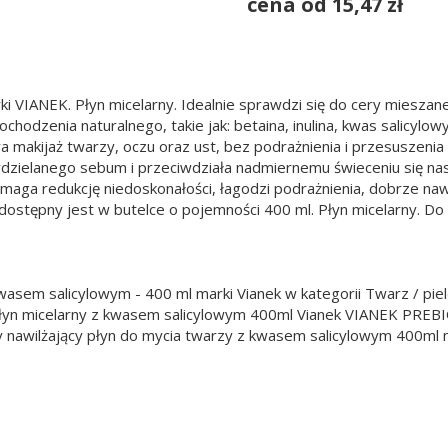
cena od 15,47 zł
i VIANEK. Płyn micelarny. Idealnie sprawdzi się do cery mieszanej
chodzenia naturalnego, takie jak: betaina, inulina, kwas salicylo
makijaż twarzy, oczu oraz ust, bez podrażnienia i przesuszenia 
wydzielanego sebum i przeciwdziała nadmiernemu świeceniu się na
maga redukcję niedoskonałości, łagodzi podrażnienia, dobrze nawi
ostępny jest w butelce o pojemności 400 ml. Płyn micelarny. Do s
sem salicylowym - 400 ml marki Vianek w kategorii Twarz / pielę
 Płyn micelarny z kwasem salicylowym 400ml Vianek VIANEK PRE
 nawilżający płyn do mycia twarzy z kwasem salicylowym 400ml m