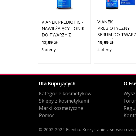
VIANEK
VIANEK PREBIOTIC -
PREBIOTYCZNY
NAWILŻAJĄCY TONIK
SERUM DO TWARZ
DO TWARZY Z
NAWILŻAJĄCE Z
TREHALOZĄ, 30 ML
19,99 zł
12,99 zł
TREHALOZĄ 30ML
4 oferty
3 oferty
Dla Kupujących
O Ese
Kategorie kosmetyków
Wysz
Sklepy z kosmetykami
Foru
Marki kosmetyczne
Regu
Pomoc
Kont
© 2002-2024 Esentia.
Korzystanie z serwisu ozn