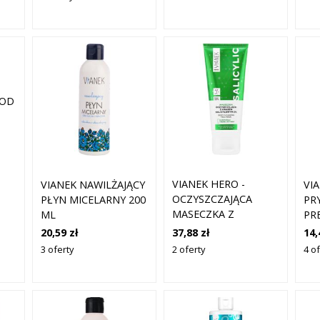
300ML
POD
VIANEK HERO -
VIANEK NAWILŻAJĄCY
VI
OCZYSZCZAJĄCA
PŁYN MICELARNY 200
PR
MASECZKA Z
ML
PR
KWASEM
PO
37,88 zł
20,59 zł
14,
SALICYLOWYM, 75 ML
2 oferty
3 oferty
4 of