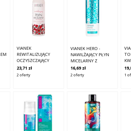
VIANEK
VI
VIANEK HERO -
REM
REWITALIZUJĄCY
TO
NAWILŻAJĄCY PŁYN
OCZYSZCZAJĄCY
KW
MICELARNY Z
CY
PŁYN MICELARNY 200
SA
NIACYNAMIDEM,
23,71 zł
19,
16,69 zł
ML
ML
20
400ML
2 oferty
1 o
2 oferty