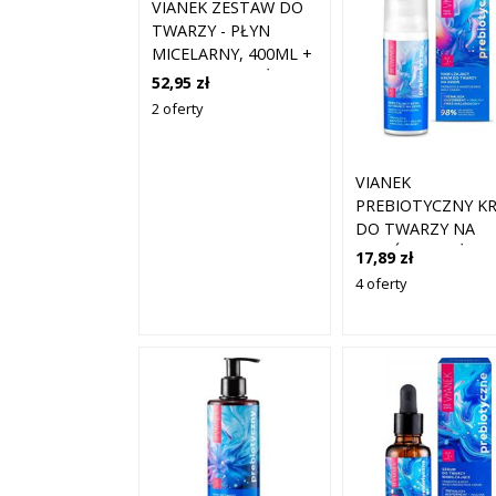
VIANEK ZESTAW DO
TWARZY - PŁYN
MICELARNY, 400ML +
KREM, 50ML + ŻEL
52,95 zł
DO MYCIA TWARZY,
2 oferty
300ML
VIANEK
PREBIOTYCZNY K
DO TWARZY NA
DZIEŃ NAWILŻAJĄ
17,89 zł
Z TREHALOZĄ 50
4 oferty