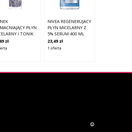
ANEK
NIVEA REGENERUJACY
MACNIAJĄCY PŁYN
PŁYN MICELARNY Z
CELARNY I TONIK
5% SERUM 400 ML
RA NACZYNKOWA
49 zł
23,49 zł
0 ML DATA
ferta
1 oferta
ŻNOŚCI 03.2026