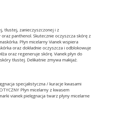
, tłustej, zanieczyszczonej i z
wy oraz panthenol. Skutecznie oczyszcza skórę z
naskórka. Płyn micelarny Vianek wspiera
skórka oraz dokładnie oczyszcza i odblokowuje
lża oraz regeneruje skórę. Vianek płyn do
kóry tłustej. Delikatnie zmywa makijaż.
gnacja specjalistyczna / kuracje kwasami
BIOTYCZNY Płyn micelarny z kwasem
arki vianek pielęgnacja twarz płyny micelarne