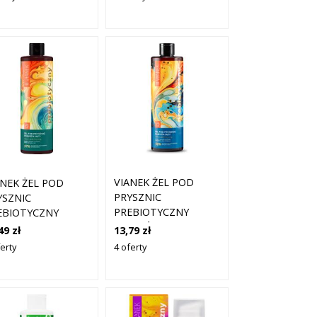
KWASEM
SALICYLOWYM 400
ML
VIANEK ŻEL POD
ANEK ŻEL POD
PRYSZNIC
YSZNIC
PREBIOTYCZNY
EBIOTYCZNY
NAWILŻAJĄCY 400ML
BUDZAJĄCY 400ML
13,79 zł
49 zł
4 oferty
erty