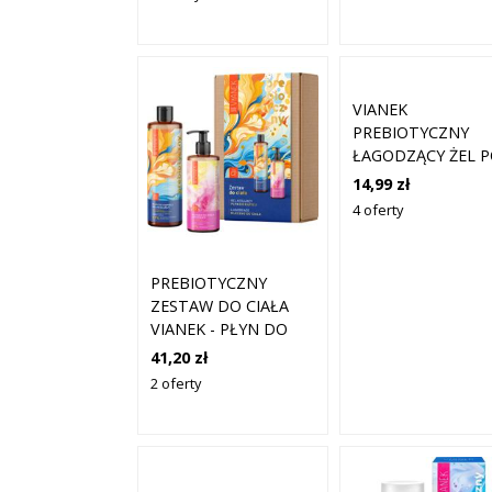
VIANEK
PREBIOTYCZNY
ŁAGODZĄCY ŻEL 
PRYSZNIC, 400 ML
14,99 zł
4 oferty
PREBIOTYCZNY
ZESTAW DO CIAŁA
VIANEK - PŁYN DO
KĄPIELI 400 ML +
41,20 zł
BALSAM DO CIAŁA
2 oferty
300 ML