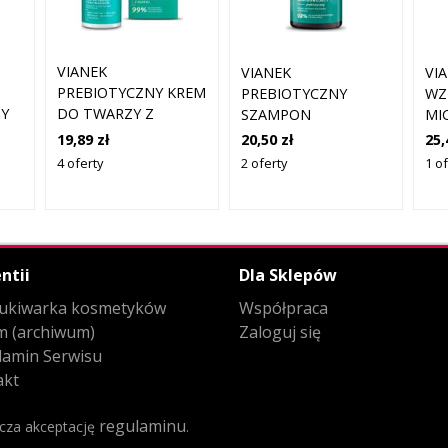
VIANEK
VIANEK
VI
PREBIOTYCZNY KREM
PREBIOTYCZNY
WZ
Y
DO TWARZY Z
SZAMPON
MI
NIACYNAMIDEM
REKONSTRUKCYJNY
CE
19,89 zł
20,50 zł
25,
50ML
300 ML
20
4 oferty
2 oferty
1 o
WA
ntii
Dla Sklepów
ukiwarka kosmetyków
Współpraca
m (archiwum)
Zaloguj się
lamin Serwisu
akt
regulaminu
acza akceptację
.