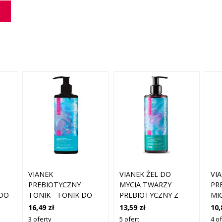
VIANEK
VIANEK ŻEL DO
VI
PREBIOTYCZNY
MYCIA TWARZY
PR
 DO
TONIK - TONIK DO
PREBIOTYCZNY Z
MI
TWARZY Z KWASEM
KWASEM
NA
16,49 zł
13,59 zł
10,
L
SALICYLOWYM,
SALICYLOWYM 300ML
TR
3 oferty
5 ofert
4 of