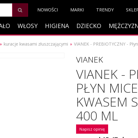
NOWOŚCI
MARKI
TRENDY
SKLE
AŁO
WŁOSY
HIGIENA
DZIECKO
MĘŻCZYZ
kuracje kwasami złuszczającymi
VIANEK - PREBIOTYCZNY - Płyn 
VIANEK
VIANEK - 
PŁYN MIC
KWASEM S
400 ML
Napisz opinię