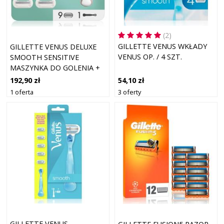
(2)
GILLETTE VENUS WKŁADY
GILLETTE VENUS DELUXE
VENUS OP. / 4 SZT.
SMOOTH SENSITIVE
MASZYNKA DO GOLENIA +
OSTRZA WYMIENNE 9 SZT.
54,10 zł
192,90 zł
3 oferty
1 oferta
GILLETTE VENUS -