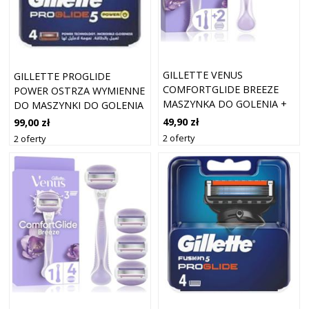
GILLETTE VENUS
GILLETTE PROGLIDE
COMFORTGLIDE BREEZE
POWER OSTRZA WYMIENNE
MASZYNKA DO GOLENIA +
DO MASZYNKI DO GOLENIA
OSTRZA WYMIENNE 1 SZT.
4 SZT.
49,90 zł
99,00 zł
2 oferty
2 oferty