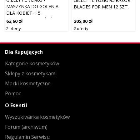
GILLETTE FUSION5 RAZOR
MASZYNKA DO GOLENIA
BLADES FOR MEN 12 SZT.
DLA KOBIET + 5
WYMIENNYCH KOŃCÓWEK
63,60 zł
205,00 zł
2 oferty
2 oferty
Dla Kupujących
Kategorie kosmetyków
Sklepy z kosmetykami
Marki kosmetyczne
Pomoc
O Esentii
Wyszukiwarka kosmetyków
Forum (archiwum)
Regulamin Serwisu