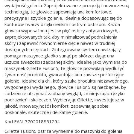
wydajność golenia. Zaprojektowane z precyzją i nowoczesną
technologią, te głowice zapewniają una komfortowe,
precyzyjne i szybkie golenie, idealnie dopasowując się do
konturów twarzy dzięki cienkim i ostrym ostrzom. Każda
głowica wyposażona jest w pięć ostrzy antytarciowych,
zaprojektowanych tak, aby minimalizować podrażnienia
skóry i zapewnić równomierne cięcie nawet w trudniej
dostępnych miejscach. Zintegrowany system nawilżający
pomaga maszynce gładko sunąć po skórze, dając una
uczucie świeżości i zadbanej skóry. Idealne jako wymiana do
maszynek Gillette Fusion5, te głowice pozwalają wydłużyć
żywotność produktu, gwarantując una zawsze perfekcyjne
golenie. Idealne dla chi, który szuka produktu niezawodnego,
wygodnego i wydajnego, głowice Fusion5 są niezbędne, by
codziennie utrzymać zadbany wygląd, zmniejszając ryzyko
podrażnień i skaleczeń. Wybierając Gillette, inwestujesz w
jakość, innowacyjność i komfort, zapewniając sobie
doskonałe, skuteczne i delikatne golenie.
Kod EAN: 7702018851294
Gillette Fusion5 ostrza wymienne do maszynki do golenia