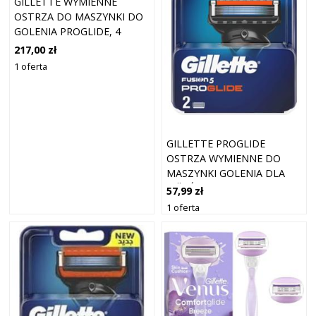
GILLETTE WYMIENNE
OSTRZA DO MASZYNKI DO
GOLENIA PROGLIDE, 4
WKŁADY
217,00 zł
1 oferta
GILLETTE PROGLIDE
OSTRZA WYMIENNE DO
MASZYNKI GOLENIA DLA
MÄ™ĹĽCZYZN, 2 SZTUK
57,99 zł
1 oferta