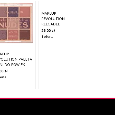
MAKEUP
REVOLUTION
RELOADED
NEWTRALS 2 PALETY
26,00 zł
CIENI DO POWIEK
1 oferta
15X1,1 G
KEUP
VOLUTION PALETA
ENI DO POWIEK
TIMATE NUDES 8,1
00 zł
CIEMNA
ferta