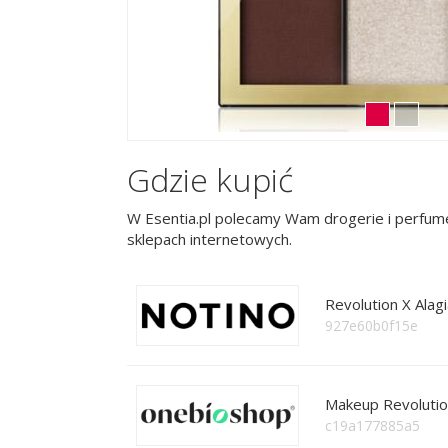
Gdzie kupić
W Esentia.pl polecamy Wam drogerie i perfume
sklepach internetowych.
Revolution X Alagi
927e60b0f15e
Makeup Revolutio
c19a177885a5