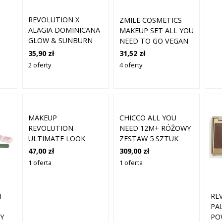
REVOLUTION X
ZMILE COSMETICS
ALAGIA DOMINICANA
MAKEUP SET ALL YOU
GLOW & SUNBURN
NEED TO GO VEGAN
ZESTAW
35,90 zł
31,52 zł
UPOMINKOWY DO
2 oferty
4 oferty
UST 1 SZT.
MAKEUP
CHICCO ALL YOU
REVOLUTION
NEED 12M+ RÓŻOWY
ULTIMATE LOOK
ZESTAW 5 SZTUK
PARTY READY
47,00 zł
309,00 zł
EYESHADOW
1 oferta
1 oferta
PALETTE 11G
T
RE
PA
Y
PO