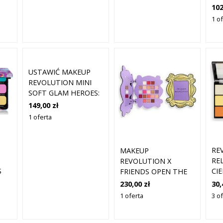
BE
102
G
1 o
USTAWIĆ MAKEUP
REVOLUTION MINI
SOFT GLAM HEROES:
HEARTBREAKER
149,00 zł
RELOADED
1 oferta
EYESHADOW
PALETTE 6 SHADES
42 G *MINIATURA +
RE
MAKEUP
VEGAN LIP GLAZE
RE
REVOLUTION X
POUT BOMB 4 ML
S
CI
FRIENDS OPEN THE
OD
DOOR PALETA CIENI
30,
230,00 zł
LOV
25,2 G
3 of
1 oferta
,1