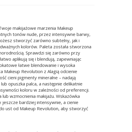
kie Twoje makijażowe marzenia Makeup
ikatnych tonów nude, przez intensywne barwy,
ożesz stworzyć zarówno subtelny, jak i
 odważnych kolorów. Paleta została stworzona
żnorodnością. Sprawdzi się zarówno przy
atwo aplikują się i blendują, zapewniając
brokatowe łatwe blendowanie i wysoka
a Makeup Revolution z Alagią odcienie
ość cieni pigmenty mineralne – nadają
lub opuszka palca, a następnie delikatnie
ywności koloru w zależności od preferencji.
nia lub wzmocnienia makijażu. Wskazówka
y jeszcze bardziej intensywnie, a cienie
 do ust od Makeup Revolution, aby stworzyć