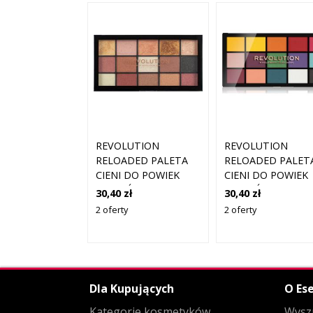
REVOLUTION
REVOLUTION
RELOADED PALETA
RELOADED PALET
CIENI DO POWIEK
CIENI DO POWIEK
ODCIEŃ AFFECTION
ODCIEŃ
30,40 zł
30,40 zł
15X1.1 G
MARVELLOUS
2 oferty
2 oferty
MATTES 15X1.1 G
Dla Kupujących
O Ese
Kategorie kosmetyków
Wysz