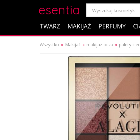
esentia
TWARZ
MAKIJAŻ
PERFUMY
CI
Wszystko
Makijaż
makijaż oczu
palety cie