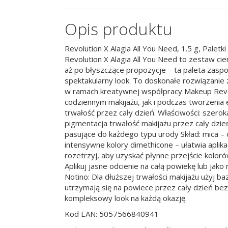
Opis produktu
Revolution X Alagia All You Need, 1.5 g, Palet
Revolution X Alagia All You Need to zestaw ci
aż po błyszczące propozycje – ta paleta zasp
spektakularny look. To doskonałe rozwiązanie 
w ramach kreatywnej współpracy Makeup Revolut
codziennym makijażu, jak i podczas tworzenia e
trwałość przez cały dzień. Właściwości: szer
pigmentacja trwałość makijażu przez cały dzi
pasujące do każdego typu urody Skład: mica – 
intensywne kolory dimethicone – ułatwia aplika
rozetrzyj, aby uzyskać płynne przejście kolo
Aplikuj jasne odcienie na całą powiekę lub ja
Notino: Dla dłuższej trwałości makijażu użyj ba
utrzymają się na powiece przez cały dzień be
kompleksowy look na każdą okazję.
Kod EAN: 5057566840941