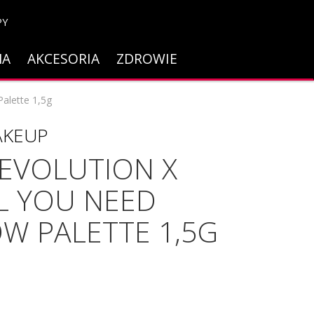
PY
NA
AKCESORIA
ZDROWIE
alette 1,5g
AKEUP
EVOLUTION X
L YOU NEED
W PALETTE 1,5G