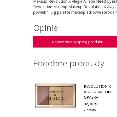
Makeup Revolution X Alagia All You Need Eyesh
Revolution Makeup Makeup Revolution X Alagia
powiek 1 5 g palette makeup zdrowie i uroda h
Opinie
Napisz swoją opinię produktu
Podobne produkty
REVOLUTION X
ALAGIA ME TIME
OPASKA
KOSMETYCZNA 1
32,30 zł
SZT.
2 oferty