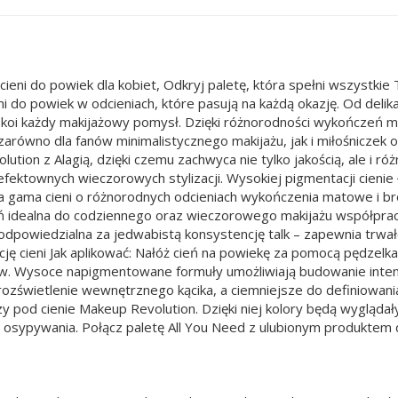
ki cieni do powiek dla kobiet, Odkryj paletę, która spełni wszyst
eni do powiek w odcieniach, które pasują na każdą okazję. Od del
okoi każdy makijażowy pomysł. Dzięki różnorodności wykończeń m
zarówno dla fanów minimalistycznego makijażu, jak i miłośniczek
ion z Alagią, dzięki czemu zachwyca nie tylko jakością, ale i ró
fektownych wieczorowych stylizacji. Wysokiej pigmentacji cienie ł
oka gama cieni o różnorodnych odcieniach wykończenia matowe i 
eń idealna do codziennego oraz wieczorowego makijażu współprac
odpowiedzialna za jedwabistą konsystencję talk – zapewnia trwał
cję cieni Jak aplikować: Nałóż cień na powiekę za pomocą pędzelka 
rów. Wysoce napigmentowane formuły umożliwiają budowanie intens
ko rozświetlenie wewnętrznego kącika, a ciemniejsze do definiowa
zy pod cienie Makeup Revolution. Dzięki niej kolory będą wyglądał
z osypywania. Połącz paletę All You Need z ulubionym produktem