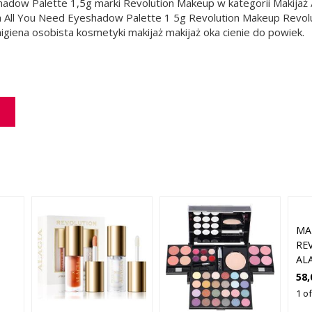
adow Palette 1,5g marki Revolution Makeup w kategorii Makijaż / 
 All You Need Eyeshadow Palette 1 5g Revolution Makeup Revoluti
igiena osobista kosmetyki makijaż makijaż oka cienie do powiek.
MA
RE
ALA
BR
58,
TR
1 o
KO