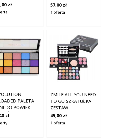
WITCHING 6 X 1,13
EYESHADOW PALETA
,00 zł
57,00 zł
HOUSE OF FUN 25G
ferta
1 oferta
VOLUTION
ZMILE ALL YOU NEED
LOADED PALETA
TO GO SZKATUŁKA
ENI DO POWIEK
ZESTAW
CIEŃ SPIRITED
PREZENTOWY Z
40 zł
45,00 zł
E 15X1.1 G
KOSMETYKAMI DO
erty
1 oferta
MAKIJAŻU DLA
KOBIETY