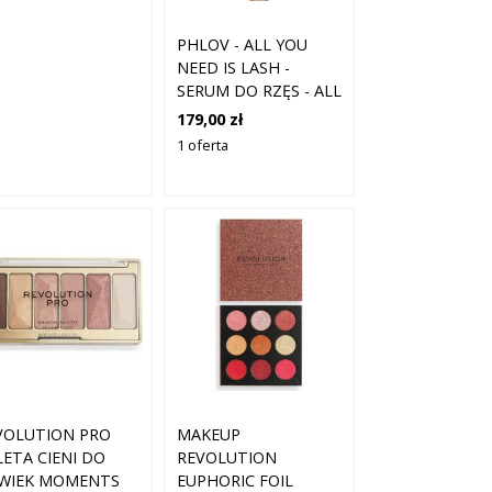
PHLOV - ALL YOU
NEED IS LASH -
SERUM DO RZĘS - ALL
YOU NEED IS LASH
179,00 zł
SERUM DO RZES -
1 oferta
DLA KOBIET
VOLUTION PRO
MAKEUP
LETA CIENI DO
REVOLUTION
WIEK MOMENTS
EUPHORIC FOIL