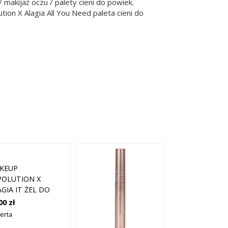
makijaż oczu / palety cieni do powiek.
on X Alagia All You Need paleta cieni do
KEUP
VOLUTION X
GIA IT ŻEL DO
WI
00 zł
ANSPARENTNY
ferta
LOR 4,8 ML