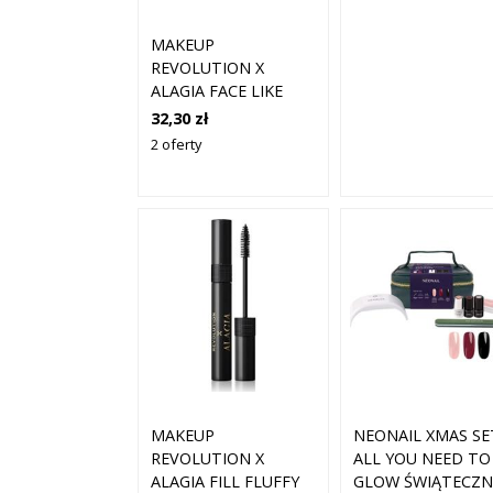
MAKEUP
REVOLUTION X
ALAGIA FACE LIKE
ALAGIA PALETA DO
32,30 zł
TWARZY 2,5 G
2 oferty
NEONAIL XMAS SE
MAKEUP
ALL YOU NEED TO
REVOLUTION X
GLOW ŚWIĄTECZN
ALAGIA FILL FLUFFY