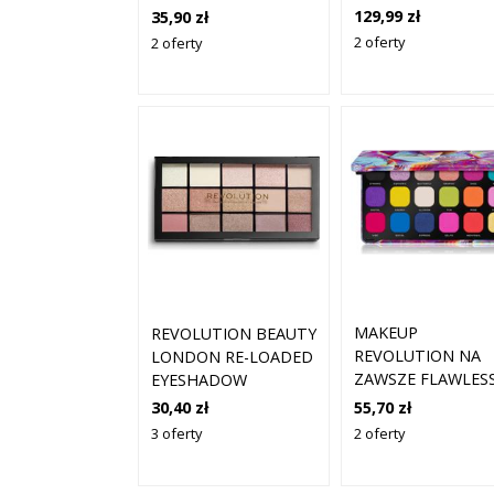
ZESTAW
TUSZ DO RZĘS
129,99 zł
35,90 zł
PREZENTOWY DO
ZWIĘKSZAJĄCY
2 oferty
2 oferty
PAZNOKCI
OBJĘTOŚĆ RZĘS
KOLOR CZARNY 10
ML
MAKEUP
REVOLUTION BEAUTY
REVOLUTION NA
LONDON RE-LOADED
ZAWSZE FLAWLES
EYESHADOW
PALETA CIENI DO
PALETTE ICONIC 3.0
55,70 zł
30,40 zł
POWIEK DIGI
2 oferty
3 oferty
BUTTERFLY 18 X 1
G