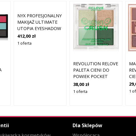
NYX PROFESJONALNY
MAKIJAŻ ULTIMATE
UTOPIA EYESHADOW
PALETTE 40 X 1G
412,00 zł
1 oferta
MA
REVOLUTION RELOVE
A
RE
PALETA CIENI DO
CI
POWIEK POCKET
UL
EYESHADOW
29,
38,00 zł
G 
PALETTE COLOR KIWI
1 o
1 oferta
ZMIAŻDŻ 4X0,72 G
ntii
Dla Sklepów
ukiwarka kosmetyków
Współpraca