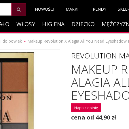
NOWOŚCI
MARKI
TRENDY
SKLE
AŁO
WŁOSY
HIGIENA
DZIECKO
MĘŻCZYZ
ni do powiek
Makeup Revolution X Alagia All You Need Eyeshadow P
REVOLUTION M
MAKEUP R
ALAGIA AL
EYESHADO
Napisz opinię
cena od 44,90 zł