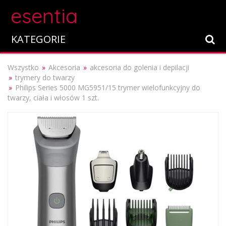
esentia
KATEGORIE
Wszystko
Akcesoria
akcesoria do golenia i depilacji
trymery do twarzy
Philips Series 5000 MG5951/15 trymer wielofunkcyjny do
twarzy, ciała i włosów 1 szt.