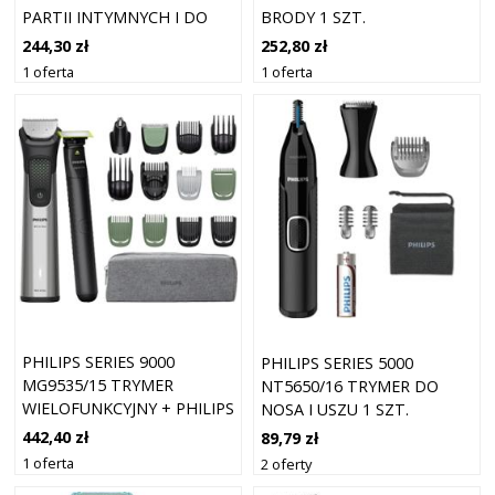
PARTII INTYMNYCH I DO
BRODY 1 SZT.
CIAŁA 1 SZT.
244,30 zł
252,80 zł
1 oferta
1 oferta
PHILIPS SERIES 9000
PHILIPS SERIES 5000
MG9535/15 TRYMER
NT5650/16 TRYMER DO
WIELOFUNKCYJNY + PHILIPS
NOSA I USZU 1 SZT.
ONE BLADE FACE 1 SZT.
442,40 zł
89,79 zł
1 oferta
2 oferty