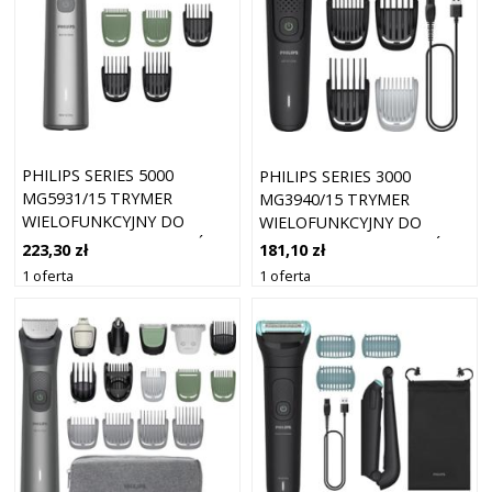
PHILIPS SERIES 5000
PHILIPS SERIES 3000
MG5931/15 TRYMER
MG3940/15 TRYMER
WIELOFUNKCYJNY DO
WIELOFUNKCYJNY DO
TWARZY, CIAŁA I WŁOSÓW
TWARZY, CIAŁA I WŁOSÓW
223,30 zł
181,10 zł
1 SZT.
1 SZT.
1 oferta
1 oferta