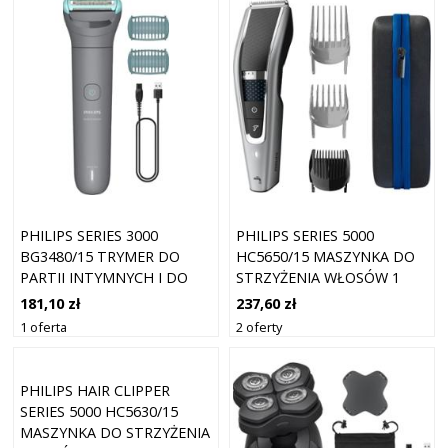
PHILIPS SERIES 3000
PHILIPS SERIES 5000
BG3480/15 TRYMER DO
HC5650/15 MASZYNKA DO
PARTII INTYMNYCH I DO
STRZYŻENIA WŁOSÓW 1
CIAŁA 1 SZT.
SZT.
181,10 zł
237,60 zł
1 oferta
2 oferty
PHILIPS HAIR CLIPPER
SERIES 5000 HC5630/15
MASZYNKA DO STRZYŻENIA