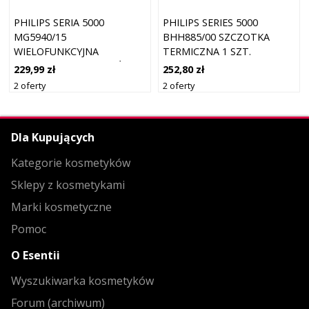
PHILIPS SERIA 5000
PHILIPS SERIES 5000
MG5940/15
BHH885/00 SZCZOTKA
WIELOFUNKCYJNA
TERMICZNA 1 SZT.
MASZYNKA DO STRZYŻENIA
229,99 zł
252,80 zł
BRODY, WŁOSÓW I CIAŁA
2 oferty
2 oferty
Dla Kupujących
Kategorie kosmetyków
Sklepy z kosmetykami
Marki kosmetyczne
Pomoc
O Esentii
Wyszukiwarka kosmetyków
Forum (archiwum)