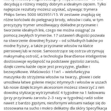
decydują o różnicy między dobrym a idealnym cięciem. Tylko
najlepsze rezultaty możesz uzyskać, używając trymera
Philips Series 5000 MG5951/15. W zestawie znajdują się
różne końcówki do pielęgnacji brody, włosów i ciała, w tym
precyzyjny trymer umożliwiający dokładne przycinanie i
tworzenie idealnych linii, czego nie można osiągnąć za
pomocą zwykłych trymerów. 17 ustawień długości pozwala
na stworzenie dowolnej fryzury – od schludnych baków po
modne fryzury, a także przycinanie włosów na klatce
piersiowej lub w nosie. Samoostrzące się ostrza utrzymują
maksymalną ostrość, a technologia BeardSense inteligentnie
dostosowuje wydajność na podstawie gęstości zarostu,
dzięki czemu każde cięcie jest precyzyjne, gładkie i
bezwysiłkowe. Właściwości: 11w1 – wielofunkcyjna
maszynka do strzyżenia włosów na twarzy, głowie i ciele
umożliwia łatwe golenie miejsc intymnych i włosów w uszach
lub nosie dzięki licznym akcesoriom możesz stworzyć z nim
dowolną stylizację wytrzymałość 4 tygodnie na 1 ładowaniu
(przy przycinaniu zarostu 2–3 razy w tygodniu) radzi sobie
nawet z bardzo gęstymi, niesfornymi włosami nadaje się do
stosowania na sucho i mokro delikatny dla skóry Specyfikacja