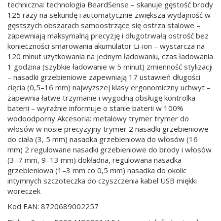
techniczna: technologia BeardSense – skanuje gęstość brody
125 razy na sekundę i automatycznie zwiększa wydajność w
gęstszych obszarach samoostrzące się ostrza stalowe –
zapewniają maksymalną precyzję i długotrwałą ostrość bez
konieczności smarowania akumulator Li-ion – wystarcza na
120 minut użytkowania na jednym ładowaniu, czas ładowania
1 godzina (szybkie ładowanie w 5 minut) zmienność stylizacji
– nasadki grzebieniowe zapewniają 17 ustawień długości
cięcia (0,5–16 mm) najwyższej klasy ergonomiczny uchwyt –
zapewnia łatwe trzymanie i wygodną obsługę kontrolka
baterii – wyraźnie informuje o stanie baterii w 100%
wodoodporny Akcesoria: metalowy trymer trymer do
włosów w nosie precyzyjny trymer 2 nasadki grzebieniowe
do ciała (3, 5 mm) nasadka grzebieniowa do włosów (16
mm) 2 regulowane nasadki grzebieniowe do brody i włosów
(3–7 mm, 9–13 mm) dokładna, regulowana nasadka
grzebieniowa (1–3 mm co 0,5 mm) nasadka do okolic
intymnych szczoteczka do czyszczenia kabel USB miękki
woreczek
Kod EAN: 8720689002257