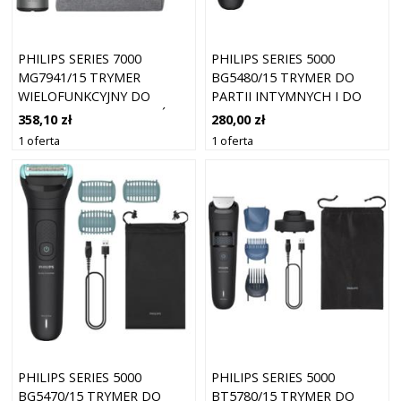
PHILIPS SERIES 7000
PHILIPS SERIES 5000
MG7941/15 TRYMER
BG5480/15 TRYMER DO
WIELOFUNKCYJNY DO
PARTII INTYMNYCH I DO
TWARZY, CIAŁA I WŁOSÓW
CIAŁA 1 SZT.
358,10 zł
280,00 zł
1 SZT.
1 oferta
1 oferta
PHILIPS SERIES 5000
PHILIPS SERIES 5000
BG5470/15 TRYMER DO
BT5780/15 TRYMER DO