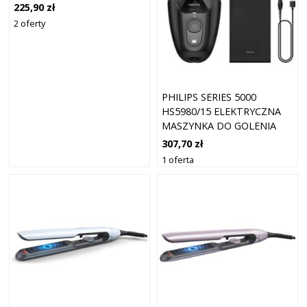
WŁOSÓW I BRODY 1 SZT.
225,90 zł
2 oferty
PHILIPS SERIES 5000
HS5980/15 ELEKTRYCZNA
MASZYNKA DO GOLENIA
DO GŁOWY 1 SZT.
307,70 zł
1 oferta