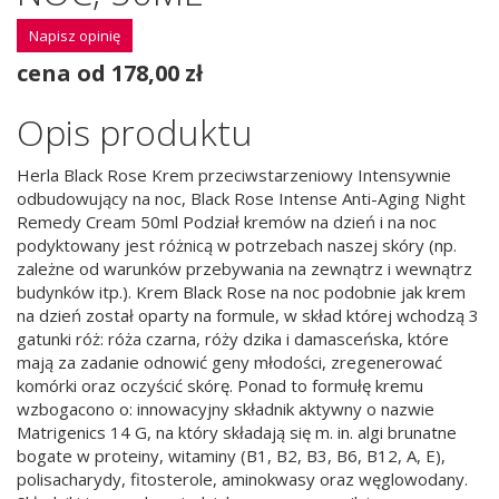
Napisz opinię
cena od 178,00 zł
Opis produktu
Herla Black Rose Krem przeciwstarzeniowy Intensywnie
odbudowujący na noc, Black Rose Intense Anti-Aging Night
Remedy Cream 50ml Podział kremów na dzień i na noc
podyktowany jest różnicą w potrzebach naszej skóry (np.
zależne od warunków przebywania na zewnątrz i wewnątrz
budynków itp.). Krem Black Rose na noc podobnie jak krem
na dzień został oparty na formule, w skład której wchodzą 3
gatunki róż: róża czarna, róży dzika i damasceńska, które
mają za zadanie odnowić geny młodości, zregenerować
komórki oraz oczyścić skórę. Ponad to formułę kremu
wzbogacono o: innowacyjny składnik aktywny o nazwie
Matrigenics 14 G, na który składają się m. in. algi brunatne
bogate w proteiny, witaminy (B1, B2, B3, B6, B12, A, E),
polisacharydy, fitosterole, aminokwasy oraz węglowodany.