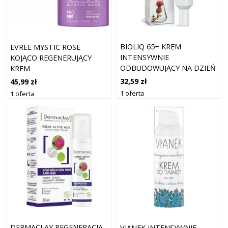
BIOLIQ 65+ KREM
EVREE MYSTIC ROSE
INTENSYWNIE
KOJĄCO REGENERUJĄCY
ODBUDOWUJĄCY NA DZIEŃ
KREM
50ML
PRZECIWSTARZENIOWY NA
32,59 zł
45,99 zł
NOC 50ML
1 oferta
1 oferta
DERMACLAY REGENERACJA
VIANEK INTENSYWNIE