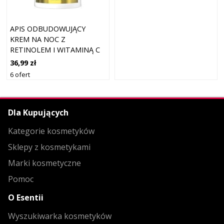
APIS ODBUDOWUJĄCY
KREM NA NOC Z
RETINOLEM I WITAMINĄ C
50ML
36,99 zł
6 ofert
Dla Kupujących
Kategorie kosmetyków
Sklepy z kosmetykami
Marki kosmetyczne
Pomoc
O Esentii
Wyszukiwarka kosmetyków