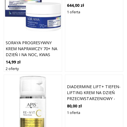
NA NOC 50 ML DAMSKI
644,00 zł
1 oferta
SORAYA PROGRESYWNY
KREM NAPRAWCZY 70+ NA
DZIEŃ I NA NOC, KWAS
HIALURONOWY I PEPTYD
14,99 zł
ODBUDOWUJĄCY
2 oferty
DIADERMINE LIFT+ TIEFEN-
LIFTING KREM NA DZIEŃ
PRZECIWSTARZENIOWY -
50ML
80,00 zł
1 oferta