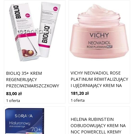
VICHY NEOVADIOL ROSE
BIOLIQ 35+ KREM
PLATINUM REWITALIZUJĄCY
REGENERUJĄCY
I UJĘDRNIAJĄCY KREM NA
PRZECIWZMARSZCZKOWY
NOC 50ML
NA NOC 50 ML
181,20 zł
83,00 zł
1 oferta
1 oferta
HELENA RUBINSTEIN
ODBUDOWUJĄCY KREM NA
NOC POWERCELL KREMY