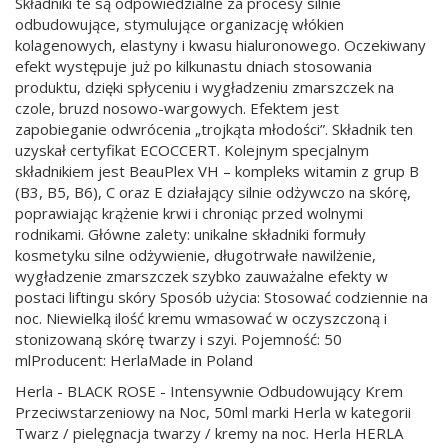
Składniki te są odpowiedzialne za procesy silnie
odbudowujące, stymulujące organizację włókien
kolagenowych, elastyny i kwasu hialuronowego. Oczekiwany
efekt występuje już po kilkunastu dniach stosowania
produktu, dzięki spłyceniu i wygładzeniu zmarszczek na
czole, bruzd nosowo-wargowych. Efektem jest
zapobieganie odwrócenia „trojkąta młodości”. Składnik ten
uzyskał certyfikat ECOCCERT. Kolejnym specjalnym
składnikiem jest BeauPlex VH – kompleks witamin z grup B
(B3, B5, B6), C oraz E działający silnie odżywczo na skórę,
poprawiając krążenie krwi i chroniąc przed wolnymi
rodnikami. Główne zalety: unikalne składniki formuły
kosmetyku silne odżywienie, długotrwałe nawilżenie,
wygładzenie zmarszczek szybko zauważalne efekty w
postaci liftingu skóry Sposób użycia: Stosować codziennie na
noc. Niewielką ilość kremu wmasować w oczyszczoną i
stonizowaną skórę twarzy i szyi. Pojemność: 50
mlProducent: HerlaMade in Poland
Herla - BLACK ROSE - Intensywnie Odbudowujący Krem
Przeciwstarzeniowy na Noc, 50ml marki Herla w kategorii
Twarz / pielęgnacja twarzy / kremy na noc. Herla HERLA