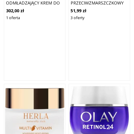
ODMŁADZAJĄCY KREM DO
PRZECIWZMARSZCZKOWY
TWARZY NA NOC 50ML
NA NOC 50 ML
302,00 zł
51,99 zł
1 oferta
3 oferty