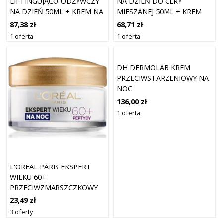
LIFTINGUJĄCO-ODŻYWCZY
NA DZIEŃ DO CERY
NA DZIEŃ 50ML + KREM NA
MIESZANEJ 50ML + KREM
NOC 50ML + KREM
INTENSYWNIE
87,38 zł
68,71 zł
INTENSYWNIE
ODBUDUWUJĄCY NA NOC
1 oferta
1 oferta
LIFTINGUJĄCY 30ML
50ML + KREM POD OCZY
15ML
DH DERMOLAB KREM
PRZECIWSTARZENIOWY NA
NOC
136,00 zł
1 oferta
L'OREAL PARIS EKSPERT
WIEKU 60+
PRZECIWZMARSZCZKOWY
KREM ODBUDOWUJĄCY NA
23,49 zł
NOC 50 ML
3 oferty