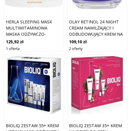
HERLA SLEEPING MASK
OLAY RETINOL 24 NIGHT
MULTIWITAMINOWA
CREAM NAWILŻAJĄCY I
MASKA ODŻYWCZO-
ODBUDOWUJĄCY KREM NA
NAWILŻAJĄCA NA NOC
NOC Z WITAMINĄ E 50 ML
125,92 zł
109,10 zł
MASECZKI
1 oferta
2 oferty
PRZECIWZMARSZCZKOWE
50 ML DAMSKI
BIOLIQ ZESTAW 55+ KREM
BIOLIQ ZESTAW 35+ KREM