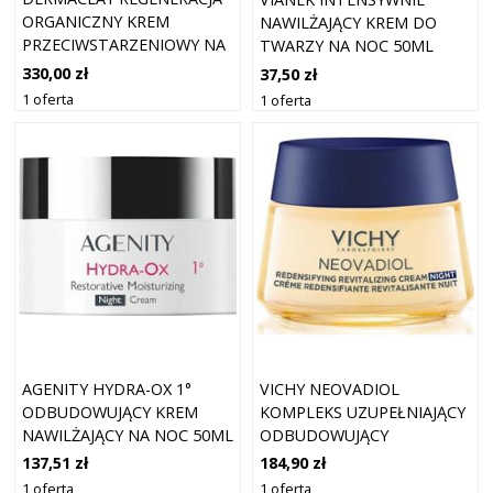
ORGANICZNY KREM
NAWILŻAJĄCY KREM DO
PRZECIWSTARZENIOWY NA
TWARZY NA NOC 50ML
NOC 50ML
330,00 zł
37,50 zł
1 oferta
1 oferta
AGENITY HYDRA-OX 1°
VICHY NEOVADIOL
ODBUDOWUJĄCY KREM
KOMPLEKS UZUPEŁNIAJĄCY
NAWILŻAJĄCY NA NOC 50ML
ODBUDOWUJĄCY
MODELUJĄCY KREM NA
137,51 zł
184,90 zł
NOC 50ML
1 oferta
1 oferta