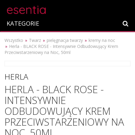
esentia
KATEGORIE
Wszystko
Twarz
pielęgnacja twarzy
kremy na noc
Herla - BLACK ROSE - Intensywnie Odbudowujący Krem
Przeciwstarzeniowy na Noc, 50ml
HERLA
HERLA - BLACK ROSE -
INTENSYWNIE
ODBUDOWUJĄCY KREM
PRZECIWSTARZENIOWY NA
NOC, 50ML