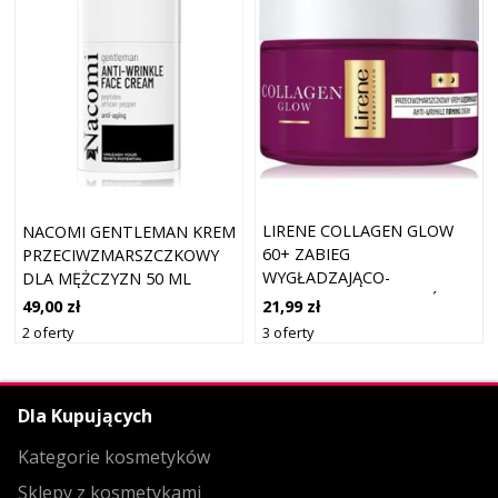
LIRENE COLLAGEN GLOW
NACOMI GENTLEMAN KREM
60+ ZABIEG
PRZECIWZMARSZCZKOWY
WYGŁADZAJĄCO-
DLA MĘŻCZYZN 50 ML
UJĘDRNIAJĄCY DLA SKÓRY
21,99 zł
49,00 zł
DOJRZAŁEJ 50 ML
3 oferty
2 oferty
Dla Kupujących
Kategorie kosmetyków
Sklepy z kosmetykami