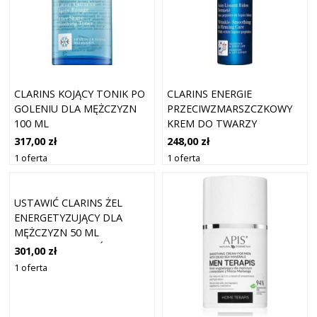
CLARINS KOJĄCY TONIK PO
CLARINS ENERGIE
GOLENIU DLA MĘŻCZYZN
PRZECIWZMARSZCZKOWY
100 ML
KREM DO TWARZY
CLARINSMEN KREMY
317,00 zł
248,00 zł
PRZECIWZMARSZCZKOWE
1 oferta
1 oferta
50 ML MĘSKIE
USTAWIĆ CLARINS ŻEL
ENERGETYZUJĄCY DLA
MĘŻCZYZN 50 ML
SZAMPON 30 ML ŚRODEK
301,00 zł
OCZYSZCZAJĄCY 30 ML @
1 oferta