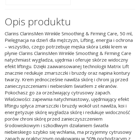
Opis produktu
Clarins ClarinsMen Wrinkle Smoothing & Firming Care, 50 ml,
Pielęgnacja na dzień dla mężczyzn, Lifting, energia i ochrona
– wszystko, czego potrzebuje męska skóra Lekki krem w
płynie Clarins ClarinsMen Wrinkle Smoothing & Firming Care
natychmiast wygładza, ujędrnia i oferuje skórze widoczny
efekt liftingu. Dzięki zaawansowanej technologii Matrix Lift
znacznie redukuje zmarszczki i bruzdy oraz napina kontury
twarzy. Krem jednocześnie nawilża skórę i chroni ją przed
zanieczyszczeniami i niebieskim światłem z ekranów.
Pokochasz go za orzeźwiający cytrusowy zapach.
Właściwości: zapewnia natychmiastowy, ujędrniający efekt
liftingu spłyca zmarszczki i bruzdy wokół ust nawilża, koi i
energetyzuje skórę wygładza skórę i redukuje widoczność
porów chroni skórę przed zanieczyszczeniem
środowiskowym i szkodliwym działaniem światła
niebieskiego szybko się wchłania, ma przyjemny cytrusowy
zapach w praktycznym opakowaniu w 50% pochodzącym z