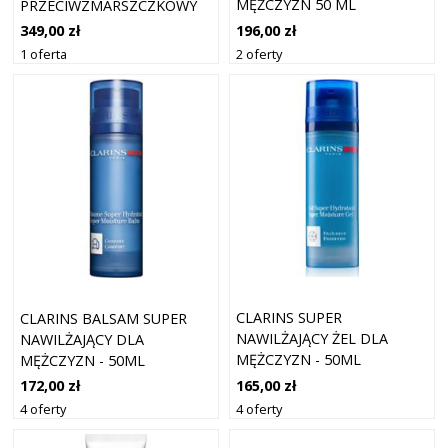
MĘŻCZYZN 50 ML
PRZECIWZMARSZCZKOWY
50 ML
196,00 zł
349,00 zł
2 oferty
1 oferta
CLARINS SUPER
CLARINS BALSAM SUPER
NAWILŻAJĄCY ŻEL DLA
NAWILŻAJĄCY DLA
MĘŻCZYZN - 50ML
MĘŻCZYZN - 50ML
165,00 zł
172,00 zł
4 oferty
4 oferty