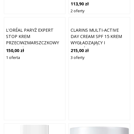
PRZECIWZMARSZCZKOWY
113,90 zł
DLA ODŻYWIENIA I
2 oferty
OPTYMALNEGO
NAWODNIENIA SKÓRY 50
ML
L'ORÉAL PARYŻ EXPERT
CLARINS MULTI-ACTIVE
STOP KREM
DAY CREAM SPF 15 KREM
PRZECIWZMARSZCZKOWY
WYGŁADZAJĄCY I
DLA MĘŻCZYZN 50 ML
ROZJAŚNIAJĄCY SPF 15 50
150,00 zł
215,00 zł
ML
1 oferta
3 oferty