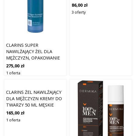
86,00 zł
3 oferty
CLARINS SUPER
NAWILŻAJĄCY ŻEL DLA
MĘŻCZYZN, OPAKOWANIE
50 ML
275,00 zł
1 oferta
CLARINS ŻEL NAWILŻAJĄCY
DLA MĘŻCZYZN KREMY DO
TWARZY 50 ML MĘSKIE
165,00 zł
1 oferta