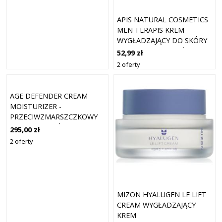
APIS NATURAL COSMETICS
MEN TERAPIS KREM
WYGŁADZAJĄCY DO SKÓRY
DOJRZAŁEJ DLA MĘŻCZYZN
52,99 zł
50 ML
2 oferty
AGE DEFENDER CREAM
MOISTURIZER -
PRZECIWZMARSZCZKOWY
KREM DLA MĘŻCZYZN
295,00 zł
2 oferty
MIZON HYALUGEN LE LIFT
CREAM WYGŁADZAJĄCY
KREM