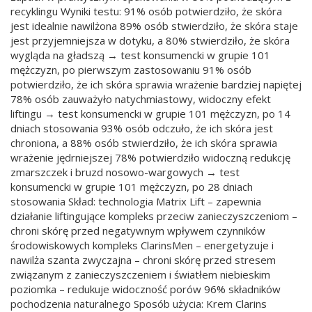
recyklingu Wyniki testu: 91% osób potwierdziło, że skóra
jest idealnie nawilżona 89% osób stwierdziło, że skóra staje
jest przyjemniejsza w dotyku, a 80% stwierdziło, że skóra
wygląda na gładszą → test konsumencki w grupie 101
mężczyzn, po pierwszym zastosowaniu 91% osób
potwierdziło, że ich skóra sprawia wrażenie bardziej napiętej
78% osób zauważyło natychmiastowy, widoczny efekt
liftingu → test konsumencki w grupie 101 mężczyzn, po 14
dniach stosowania 93% osób odczuło, że ich skóra jest
chroniona, a 88% osób stwierdziło, że ich skóra sprawia
wrażenie jędrniejszej 78% potwierdziło widoczną redukcję
zmarszczek i bruzd nosowo-wargowych → test
konsumencki w grupie 101 mężczyzn, po 28 dniach
stosowania Skład: technologia Matrix Lift – zapewnia
działanie liftingujące kompleks przeciw zanieczyszczeniom –
chroni skórę przed negatywnym wpływem czynników
środowiskowych kompleks ClarinsMen – energetyzuje i
nawilża szanta zwyczajna – chroni skórę przed stresem
związanym z zanieczyszczeniem i światłem niebieskim
poziomka – redukuje widoczność porów 96% składników
pochodzenia naturalnego Sposób użycia: Krem Clarins