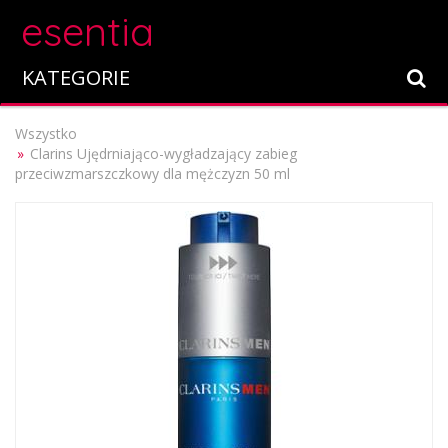
esentia
KATEGORIE
Wszystko
Clarins Ujędrniająco-wygładzający zabieg
przeciwzmarszczkowy dla mężczyzn 50 ml