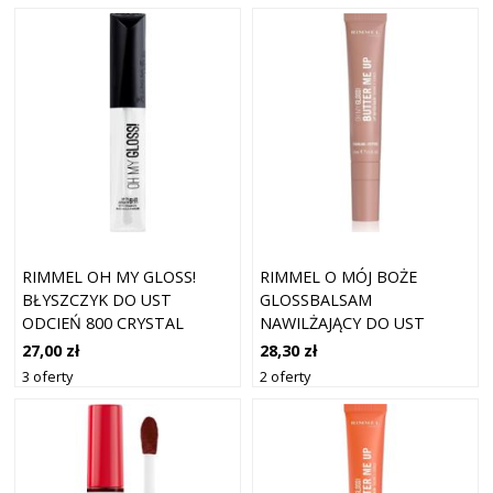
RIMMEL OH MY GLOSS!
RIMMEL O MÓJ BOŻE
BŁYSZCZYK DO UST
GLOSSBALSAM
ODCIEŃ 800 CRYSTAL
NAWILŻAJĄCY DO UST
CLEAR 6.5 ML
BUTTER ME UP KOLOR 001
27,00 zł
28,30 zł
LATTE DELIGHT 15 ML
3 oferty
2 oferty