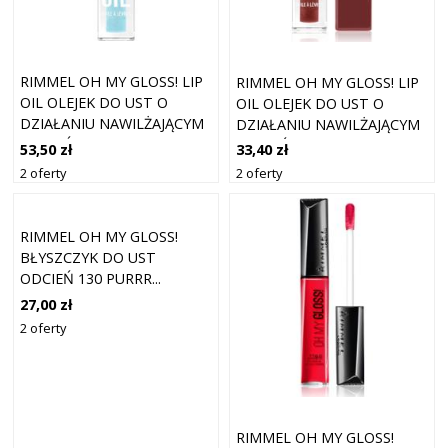
RIMMEL OH MY GLOSS! LIP
RIMMEL OH MY GLOSS! LIP
OIL OLEJEK DO UST O
OIL OLEJEK DO UST O
DZIAŁANIU NAWILŻAJĄCYM
DZIAŁANIU NAWILŻAJĄCYM
ODCIEŃ 011 SHADE
ODCIEŃ 008 DEEP CHERRY
53,50 zł
33,40 zł
SHIFTER 4.5 ML
4.5 ML
2 oferty
2 oferty
RIMMEL OH MY GLOSS!
BŁYSZCZYK DO UST
ODCIEŃ 130 PURRR...
GLOSSY CAT 6.5 ML
27,00 zł
2 oferty
RIMMEL OH MY GLOSS!