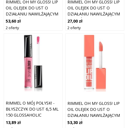
RIMMEL OH MY GLOSS! LIP
RIMMEL OH MY GLOSS! LIP
OIL OLEJEK DO UST O
OIL OLEJEK DO UST O
DZIAŁANIU NAWILŻAJĄCYM
DZIAŁANIU NAWILŻAJĄCYM
ODCIEŃ 000 CLEAR CLOUD
ODCIEŃ 005 PINK SUGAR 4.5
53,60 zł
27,00 zł
4,5 ML
ML
2 oferty
2 oferty
RIMMEL O MÓJ POŁYSK! -
RIMMEL OH MY GLOSS! LIP
BŁYSZCZYK DO UST 6,5 ML
OIL OLEJEK DO UST O
150 GLOSSAHOLIC
DZIAŁANIU NAWILŻAJĄCYM
ODCIEŃ 002 PEACHY CORAL
13,89 zł
53,30 zł
4.5 ML