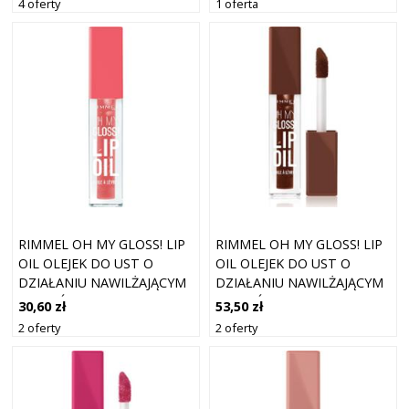
4 oferty
1 oferta
RIMMEL OH MY GLOSS! LIP
RIMMEL OH MY GLOSS! LIP
OIL OLEJEK DO UST O
OIL OLEJEK DO UST O
DZIAŁANIU NAWILŻAJĄCYM
DZIAŁANIU NAWILŻAJĄCYM
ODCIEŃ 006 SO ROSY 4.5
ODCIEŃ 010 CAPPUCCINO
30,60 zł
53,50 zł
ML
DEEP 4.5 ML
2 oferty
2 oferty