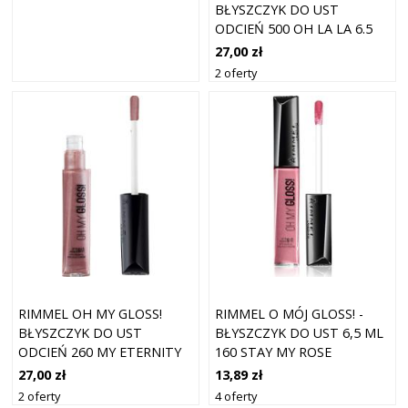
BŁYSZCZYK DO UST
ODCIEŃ 500 OH LA LA 6.5
ML
27,00 zł
2 oferty
RIMMEL OH MY GLOSS!
RIMMEL O MÓJ GLOSS! -
BŁYSZCZYK DO UST
BŁYSZCZYK DO UST 6,5 ML
ODCIEŃ 260 MY ETERNITY
160 STAY MY ROSE
6.5 ML
27,00 zł
13,89 zł
2 oferty
4 oferty