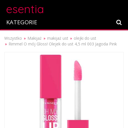
esentia
KATEGORIE
Wszystko
Makijaż
makijaż ust
olejki do ust
Rimmel O mój Gloss! Olejek do ust 4,5 ml 003 Jagoda Pink