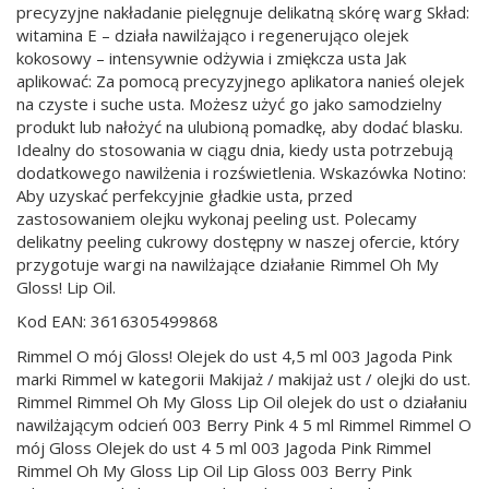
precyzyjne nakładanie pielęgnuje delikatną skórę warg Skład:
witamina E – działa nawilżająco i regenerująco olejek
kokosowy – intensywnie odżywia i zmiękcza usta Jak
aplikować: Za pomocą precyzyjnego aplikatora nanieś olejek
na czyste i suche usta. Możesz użyć go jako samodzielny
produkt lub nałożyć na ulubioną pomadkę, aby dodać blasku.
Idealny do stosowania w ciągu dnia, kiedy usta potrzebują
dodatkowego nawilżenia i rozświetlenia. Wskazówka Notino:
Aby uzyskać perfekcyjnie gładkie usta, przed
zastosowaniem olejku wykonaj peeling ust. Polecamy
delikatny peeling cukrowy dostępny w naszej ofercie, który
przygotuje wargi na nawilżające działanie Rimmel Oh My
Gloss! Lip Oil.
Kod EAN: 3616305499868
Rimmel O mój Gloss! Olejek do ust 4,5 ml 003 Jagoda Pink
marki Rimmel w kategorii Makijaż / makijaż ust / olejki do ust.
Rimmel Rimmel Oh My Gloss Lip Oil olejek do ust o działaniu
nawilżającym odcień 003 Berry Pink 4 5 ml Rimmel Rimmel O
mój Gloss Olejek do ust 4 5 ml 003 Jagoda Pink Rimmel
Rimmel Oh My Gloss Lip Oil Lip Gloss 003 Berry Pink