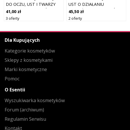
DO OCZU, UST I TWARZY
UST O DZIAŁANIU
003 PINK PODGRZAĆ 5G
NAWILŻAJĄCYM ODCIEŃ 04
41,00 zł
45,50 zł
PINK PASSION 4,5 ML
3 oferty
2 oferty
Dla Kupujących
Kategorie kosmetyków
Sklepy z kosmetykami
Marki kosmetyczne
Pomoc
O Esentii
Wyszukiwarka kosmetyków
Forum (archiwum)
Regulamin Serwisu
Kontakt