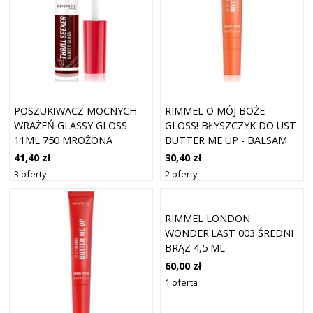
POSZUKIWACZ MOCNYCH
RIMMEL O MÓJ BOŻE
WRAŻEŃ GLASSY GLOSS
GLOSS! BŁYSZCZYK DO UST
11ML 750 MROŻONA
BUTTER ME UP - BALSAM
JAGODA
DO UST ULTRA MASŁO
41,40 zł
30,40 zł
NAWILŻAJĄCE 15 ML 005
3 oferty
2 oferty
CORAL BREEZE
RIMMEL LONDON
WONDER'LAST 003 ŚREDNI
BRĄZ 4,5 ML
60,00 zł
1 oferta