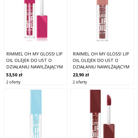
RIMMEL OH MY GLOSS! LIP
RIMMEL OH MY GLOSS! LIP
OIL OLEJEK DO UST O
OIL OLEJEK DO UST O
DZIAŁANIU NAWILŻAJĄCYM
DZIAŁANIU NAWILŻAJĄCYM
ODCIEŃ 007 FUSCHIA
ODCIEŃ 009 CAPPUCCINO
53,50 zł
23,90 zł
PUNCH 4.5 ML
4.5 ML
2 oferty
2 oferty