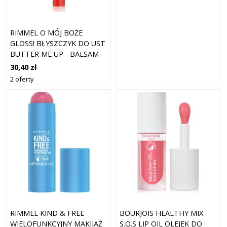
RIMMEL O MÓJ BOŻE
GLOSS! BŁYSZCZYK DO UST
BUTTER ME UP - BALSAM
DO UST ULTRA MASŁO
30,40 zł
NAWILŻAJĄCE 15 ML 004
2 oferty
RED VELVET
RIMMEL KIND & FREE
BOURJOIS HEALTHY MIX
WIELOFUNKCYJNY MAKIJAŻ
S.O.S LIP OIL OLEJEK DO