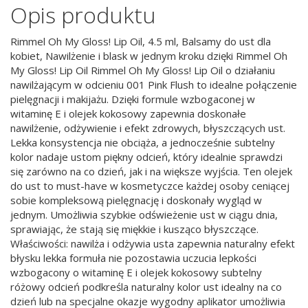
Opis produktu
Rimmel Oh My Gloss! Lip Oil, 4.5 ml, Balsamy do ust dla
kobiet, Nawilżenie i blask w jednym kroku dzięki Rimmel Oh
My Gloss! Lip Oil Rimmel Oh My Gloss! Lip Oil o działaniu
nawilżającym w odcieniu 001 Pink Flush to idealne połączenie
pielęgnacji i makijażu. Dzięki formule wzbogaconej w
witaminę E i olejek kokosowy zapewnia doskonałe
nawilżenie, odżywienie i efekt zdrowych, błyszczących ust.
Lekka konsystencja nie obciąża, a jednocześnie subtelny
kolor nadaje ustom piękny odcień, który idealnie sprawdzi
się zarówno na co dzień, jak i na większe wyjścia. Ten olejek
do ust to must-have w kosmetyczce każdej osoby ceniącej
sobie kompleksową pielęgnację i doskonały wygląd w
jednym. Umożliwia szybkie odświeżenie ust w ciągu dnia,
sprawiając, że stają się miękkie i kusząco błyszczące.
Właściwości: nawilża i odżywia usta zapewnia naturalny efekt
błysku lekka formuła nie pozostawia uczucia lepkości
wzbogacony o witaminę E i olejek kokosowy subtelny
różowy odcień podkreśla naturalny kolor ust idealny na co
dzień lub na specjalne okazje wygodny aplikator umożliwia