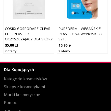
COSRX GOSPODARZ CLEAR
PUREDERM - WEGAŃSKIE
FIT - PLASTER
PLASTRY NA WYPRYSKI 22
OCZYSZCZAJĄCY DLA SKÓRY
SZT.
PROBLEMATYCZNEJ
35,00 zł
10,90 zł
2 oferty
2 oferty
Dla Kupujących
Kategorie kosmetyków
Sklepy z kosmetykami
Marki kosmetyczne
Pomoc