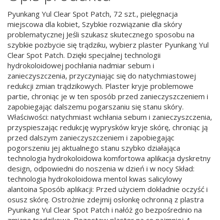
Pyunkang Yul Clear Spot Patch, 72 szt., pielęgnacja
miejscowa dla kobiet, Szybkie rozwiązanie dla skóry
problematycznej Jeśli szukasz skutecznego sposobu na
szybkie pozbycie się trądziku, wybierz plaster Pyunkang Yul
Clear Spot Patch. Dzięki specjalnej technologii
hydrokoloidowej pochłania nadmiar sebum i
zanieczyszczenia, przyczyniając się do natychmiastowej
redukcji zmian trądzikowych. Plaster kryje problemowe
partie, chroniąc je w ten sposób przed zanieczyszczeniem i
zapobiegając dalszemu pogarszaniu się stanu skóry.
Właściwości: natychmiast wchłania sebum i zanieczyszczenia,
przyspieszając redukcję wyprysków kryje skórę, chroniąc ją
przed dalszym zanieczyszczeniem i zapobiegając
pogorszeniu jej aktualnego stanu szybko działająca
technologia hydrokoloidowa komfortowa aplikacja dyskretny
design, odpowiedni do noszenia w dzień i w nocy Skład:
technologia hydrokoloidowa mentol kwas salicylowy
alantoina Sposób aplikacji: Przed użyciem dokładnie oczyść i
osusz skórę. Ostrożnie zdejmij osłonkę ochronną z plastra
Pyunkang Yul Clear Spot Patch i nałóż go bezpośrednio na
zmianę trądzikową. Pozostaw plaster na co najmniej 4