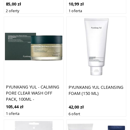
NOC
ANTYBAKTERYJNE 36SZT
85,00 zł
10,99 zł
2 oferty
1 oferta
PYUNKANG YUL - CALMING
PYUNKANG YUL CLEANSING
PORE CLEAR WASH OFF
FOAM (150 ML)
PACK, 100ML -
OCZYSZCZAJĄCA MASKA DO
105,44 zł
42,00 zł
TWARZY
1 oferta
6 ofert