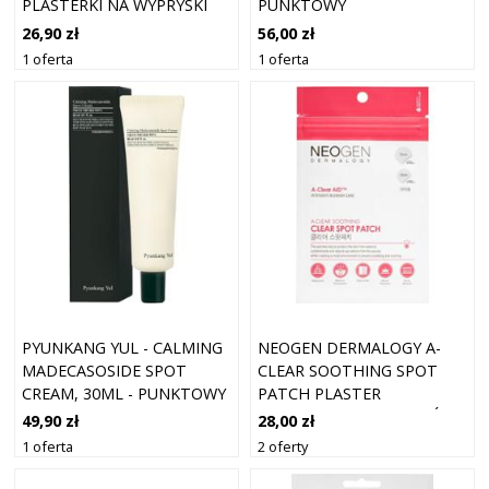
PLASTERKI NA WYPRYSKI
PUNKTOWY
PRZECIWTRĄDZIKOWY
26,90 zł
56,00 zł
1 oferta
1 oferta
PYUNKANG YUL - CALMING
NEOGEN DERMALOGY A-
MADECASOSIDE SPOT
CLEAR SOOTHING SPOT
CREAM, 30ML - PUNKTOWY
PATCH PLASTER
KREM PRZECIWZAPALNY
OCZYSZCZAJĄCY DO SKÓRY
49,90 zł
28,00 zł
TRĄDZIKOWEJ 24 SZT.
1 oferta
2 oferty