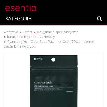
esentia
KATEGORIE
Wszystko
Twarz
pielęgnacja specjalistyczna
kuracje na trądzik młodzieńczy
Pyunkang Yul - Clear Spot Patch 4x18szt, 72szt. - cienkie
plasterki na wypryski