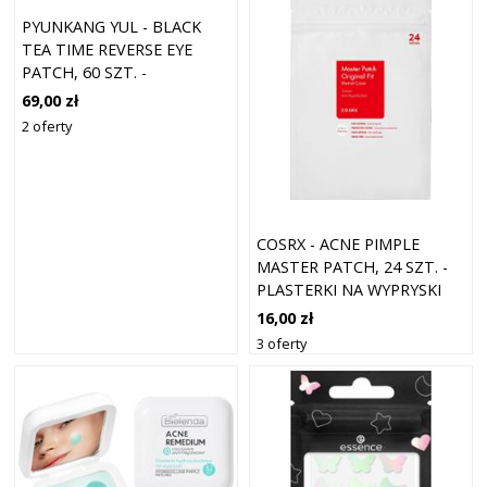
PYUNKANG YUL - BLACK
TEA TIME REVERSE EYE
PATCH, 60 SZT. -
PRZECIWZMARSZCZKOWE
69,00 zł
PŁATKI POD OCZY
2 oferty
COSRX - ACNE PIMPLE
MASTER PATCH, 24 SZT. -
PLASTERKI NA WYPRYSKI
16,00 zł
3 oferty