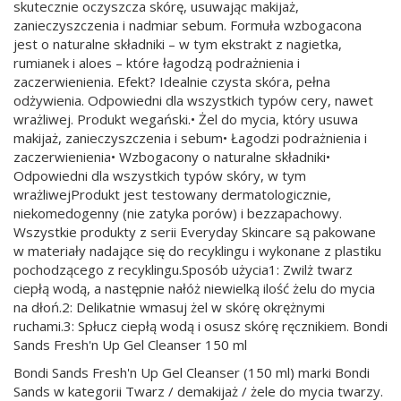
skutecznie oczyszcza skórę, usuwając makijaż,
zanieczyszczenia i nadmiar sebum. Formuła wzbogacona
jest o naturalne składniki – w tym ekstrakt z nagietka,
rumianek i aloes – które łagodzą podrażnienia i
zaczerwienienia. Efekt? Idealnie czysta skóra, pełna
odżywienia. Odpowiedni dla wszystkich typów cery, nawet
wrażliwej. Produkt wegański.• Żel do mycia, który usuwa
makijaż, zanieczyszczenia i sebum• Łagodzi podrażnienia i
zaczerwienienia• Wzbogacony o naturalne składniki•
Odpowiedni dla wszystkich typów skóry, w tym
wrażliwejProdukt jest testowany dermatologicznie,
niekomedogenny (nie zatyka porów) i bezzapachowy.
Wszystkie produkty z serii Everyday Skincare są pakowane
w materiały nadające się do recyklingu i wykonane z plastiku
pochodzącego z recyklingu.Sposób użycia1: Zwilż twarz
ciepłą wodą, a następnie nałóż niewielką ilość żelu do mycia
na dłoń.2: Delikatnie wmasuj żel w skórę okrężnymi
ruchami.3: Spłucz ciepłą wodą i osusz skórę ręcznikiem. Bondi
Sands Fresh'n Up Gel Cleanser 150 ml
Bondi Sands Fresh'n Up Gel Cleanser (150 ml) marki Bondi
Sands w kategorii Twarz / demakijaż / żele do mycia twarzy.