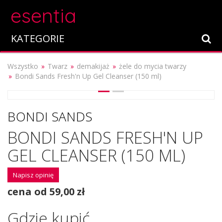
esentia
KATEGORIE
Wszystko
Twarz
demakijaż
żele do mycia twarzy
Bondi Sands Fresh'n Up Gel Cleanser (150 ml)
BONDI SANDS
BONDI SANDS FRESH'N UP
GEL CLEANSER (150 ML)
Napisz opinię
cena od 59,00 zł
Gdzie kupić