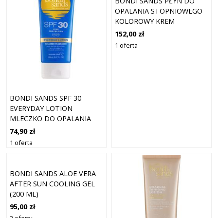
BONDI SANDS PŁYN DO
OPALANIA STOPNIOWEGO
KOLOROWY KREM
SAMOOPALAJĄCY DO
152,00 zł
STOPNIOWEJ OPALENIZNY
1 oferta
150 ML
BONDI SANDS SPF 30
EVERYDAY LOTION
MLECZKO DO OPALANIA
CIAŁA SPF 30 150 ML
74,90 zł
1 oferta
BONDI SANDS ALOE VERA
AFTER SUN COOLING GEL
(200 ML)
95,00 zł