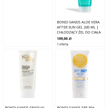
BONDI SANDS ALOE VERA
AFTER SUN GEL 200 ML |
CHŁODZĄCY ŻEL DO CIAŁA
PO OPALANIU
109,00 zł
1 oferta
BONDI SANDS GRADUAL
BONDI SANDS SPF 50+