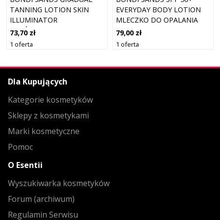
TANNING LOTION SKIN
EVERYDAY BODY LOTION
ILLUMINATOR
MLECZKO DO OPALANIA
ROZŚWIETLAJĄCY BALSAM
CIAŁA WODOODPORNE SPF
73,70 zł
79,00 zł
DO CIAŁA DO
50+ 150 ML
1 oferta
1 oferta
STOPNIOWEGO OPALANIA
150 ML
Dla Kupujących
Kategorie kosmetyków
Sklepy z kosmetykami
Marki kosmetyczne
Pomoc
O Esentii
Wyszukiwarka kosmetyków
Forum (archiwum)
Regulamin Serwisu