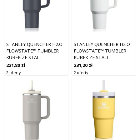
STANLEY QUENCHER H2.O
STANLEY QUENCHER H2.O
FLOWSTATE™ TUMBLER
FLOWSTATE™ TUMBLER
KUBEK ZE STALI
KUBEK ZE STALI
NIERDZEWNEJ ZE SŁOMKĄ
NIERDZEWNEJ ZE SŁOMKĄ
221,80 zł
231,20 zł
DUŻY TWILIGHT 1180 ML
DUŻY FROST 1180 ML
2 oferty
2 oferty