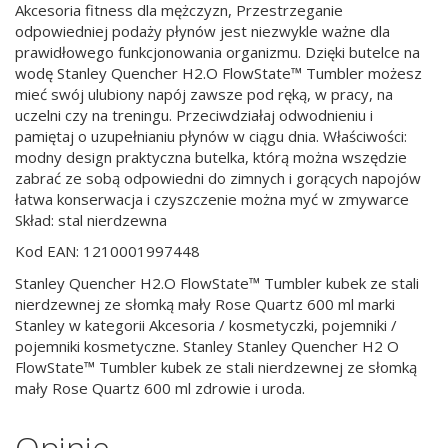
Akcesoria fitness dla mężczyzn, Przestrzeganie
odpowiedniej podaży płynów jest niezwykle ważne dla
prawidłowego funkcjonowania organizmu. Dzięki butelce na
wodę Stanley Quencher H2.O FlowState™ Tumbler możesz
mieć swój ulubiony napój zawsze pod ręką, w pracy, na
uczelni czy na treningu. Przeciwdziałaj odwodnieniu i
pamiętaj o uzupełnianiu płynów w ciągu dnia. Właściwości:
modny design praktyczna butelka, którą można wszędzie
zabrać ze sobą odpowiedni do zimnych i gorących napojów
łatwa konserwacja i czyszczenie można myć w zmywarce
Skład: stal nierdzewna
Kod EAN: 1210001997448
Stanley Quencher H2.O FlowState™ Tumbler kubek ze stali
nierdzewnej ze słomką mały Rose Quartz 600 ml marki
Stanley w kategorii Akcesoria / kosmetyczki, pojemniki /
pojemniki kosmetyczne. Stanley Stanley Quencher H2 O
FlowState™ Tumbler kubek ze stali nierdzewnej ze słomką
mały Rose Quartz 600 ml zdrowie i uroda.
Opinie