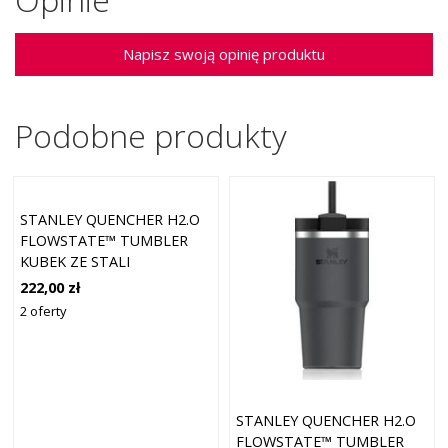
Napisz swoją opinię produktu
Podobne produkty
STANLEY QUENCHER H2.O
FLOWSTATE™ TUMBLER
KUBEK ZE STALI
NIERDZEWNEJ ZE SŁOMKĄ
222,00 zł
DUŻY ROSE QUARTZ 1180
2 oferty
ML
STANLEY QUENCHER H2.O
FLOWSTATE™ TUMBLER