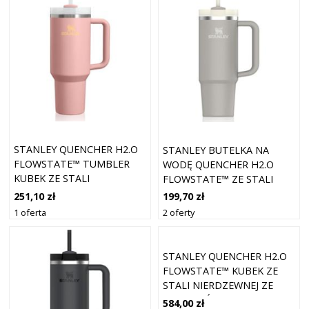
STANLEY QUENCHER H2.O
STANLEY BUTELKA NA
FLOWSTATE™ TUMBLER
WODĘ QUENCHER H2.O
KUBEK ZE STALI
FLOWSTATE™ ZE STALI
NIERDZEWNEJ ZE SŁOMKĄ
NIERDZEWNEJ Z POPIOŁEM
251,10 zł
199,70 zł
DUŻY PEACH ROSE 1180 ML
SŁOMKOWYM 890 ML
1 oferta
2 oferty
STANLEY QUENCHER H2.O
FLOWSTATE™ KUBEK ZE
STALI NIERDZEWNEJ ZE
SŁOMKĄ ŚLIWKOWY 1180
584,00 zł