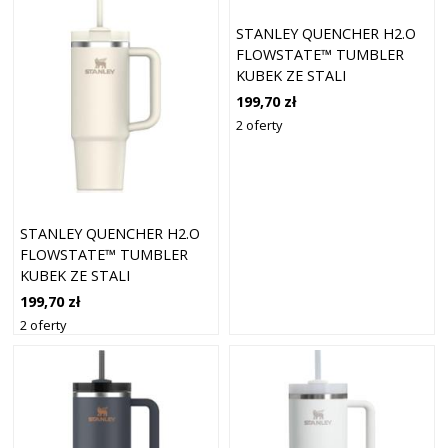
STANLEY QUENCHER H2.O
FLOWSTATE™ TUMBLER
KUBEK ZE STALI
NIERDZEWNEJ ZE SŁOMKĄ
199,70 zł
ŚREDNI FROST 890 ML
2 oferty
STANLEY QUENCHER H2.O
FLOWSTATE™ TUMBLER
KUBEK ZE STALI
NIERDZEWNEJ ZE SŁOMKĄ
199,70 zł
ŚREDNI CREAM 890 ML
2 oferty