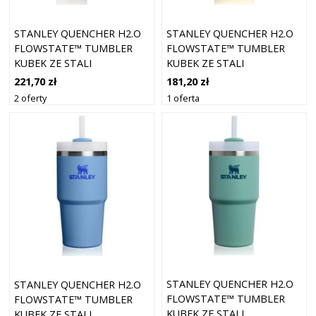
STANLEY QUENCHER H2.O
STANLEY QUENCHER H2.O
FLOWSTATE™ TUMBLER
FLOWSTATE™ TUMBLER
KUBEK ZE STALI
KUBEK ZE STALI
NIERDZEWNEJ ZE SŁOMKĄ
NIERDZEWNEJ ZE SŁOMKĄ
221,70 zł
181,20 zł
DUŻY ASH 1180 ML
MAŁY DAFFODIL 590 ML
2 oferty
1 oferta
STANLEY QUENCHER H2.O
STANLEY QUENCHER H2.O
FLOWSTATE™ TUMBLER
FLOWSTATE™ TUMBLER
KUBEK ZE STALI
KUBEK ZE STALI