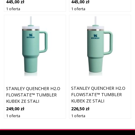
NIERDZEWNEJ ZE SŁOMKĄ
NIERDZEWNEJ ZE SŁOMKĄ,
445,00 zł
445,00 zł
POMELO 590 ML
MAŁA HORTENSJA, 590 ML
1 oferta
1 oferta
STANLEY QUENCHER H2.O
STANLEY QUENCHER H2.O
FLOWSTATE™ TUMBLER
FLOWSTATE™ TUMBLER
KUBEK ZE STALI
KUBEK ZE STALI
NIERDZEWNEJ ZE SŁOMKĄ
NIERDZEWNEJ ZE SŁOMKĄ
226,50 zł
249,00 zł
ŚREDNI SPRING GREEN 890
DUŻY SPRING GREEN 1180
1 oferta
1 oferta
ML
ML