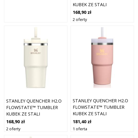
KUBEK ZE STALI
NIERDZEWNEJ ZE SŁOMKĄ
168,90 zł
MAŁY BLACK 2.0 600 ML
2 oferty
STANLEY QUENCHER H2.O
STANLEY QUENCHER H2.O
FLOWSTATE™ TUMBLER
FLOWSTATE™ TUMBLER
KUBEK ZE STALI
KUBEK ZE STALI
NIERDZEWNEJ ZE SŁOMKĄ
NIERDZEWNEJ ZE SŁOMKĄ
181,40 zł
168,90 zł
MAŁY PEACH ROSE 590 ML
MAŁY CREAM 2.0 600 ML
1 oferta
2 oferty