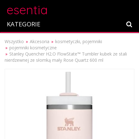
esentia
KATEGORIE
Wszystko
Akcesoria
kosmetyczki, pojemniki
pojemniki kosmetyczne
Stanley Quencher H2.O FlowState™ Tumbler kubek ze stali
nierdzewnej ze słomką mały Rose Quartz 600 ml