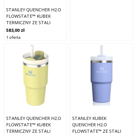
STANLEY QUENCHER H2.O
FLOWSTATE™ KUBEK
TERMICZNY ZE STALI
NIERDZEWNEJ ZE SŁOMKĄ
583,00 zł
HORTENSJA 1180 ML
1 oferta
STANLEY QUENCHER H2.O
STANLEY KUBEK
FLOWSTATE™ KUBEK
QUENCHER H2.O
TERMICZNY ZE STALI
FLOWSTATE™ ZE STALI