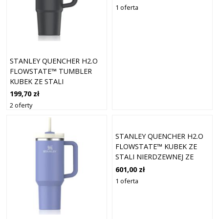
ML
1 oferta
STANLEY QUENCHER H2.O
FLOWSTATE™ TUMBLER
KUBEK ZE STALI
NIERDZEWNEJ ZE SŁOMKĄ
199,70 zł
ŚREDNI BLACK 2.0 890 ML
2 oferty
STANLEY QUENCHER H2.O
FLOWSTATE™ KUBEK ZE
STALI NIERDZEWNEJ ZE
SŁOMKĄ IRIS 1180 ML
601,00 zł
1 oferta