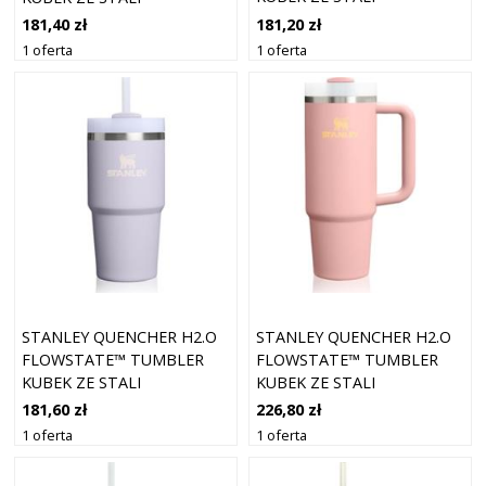
NIERDZEWNEJ ZE SŁOMKĄ
NIERDZEWNEJ ZE SŁOMKĄ
181,20 zł
181,40 zł
MAŁY SPRING GREEN 590
MAŁY BLUE SKY 590 ML
1 oferta
1 oferta
ML
STANLEY QUENCHER H2.O
STANLEY QUENCHER H2.O
FLOWSTATE™ TUMBLER
FLOWSTATE™ TUMBLER
KUBEK ZE STALI
KUBEK ZE STALI
NIERDZEWNEJ ZE SŁOMKĄ
NIERDZEWNEJ ZE SŁOMKĄ
181,60 zł
226,80 zł
MAŁY PURPLE DUST 590 ML
ŚREDNI PEACH ROSE 890
1 oferta
1 oferta
ML